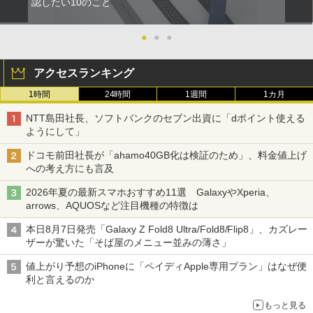
認したい10のこと
●
●
●
アクセスランキング
1時間
24時間
1週間
1カ月
NTT島田社長、ソフトバンクのセブン出資に「dポイント使える
ようにして」
ドコモ前田社長が「ahamo40GB化は検証のため」、料金値上げ
への考え方にも言及
2026年夏の最新スマホおすすめ11選 GalaxyやXperia、
arrows、AQUOSなど注目機種の特徴は
本日8月7日発売「Galaxy Z Fold8 Ultra/Fold8/Flip8」、カズレー
ザーが驚いた「そば屋のメニュー並みの薄さ」
値上がり予想のiPhoneに「ペイディApple専用プラン」はなぜ便
利と言えるのか
もっと見る