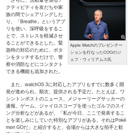
さらに、活動量を測るア
クティビティを友だちや家
族の間でシェアリングした
り、「Breathe」というアプ
リを使い、深呼吸をするこ
とで、ストレスを軽減させ
ることができるとした。緊
Apple Watchのプレゼンテー
急時の対応のために、ボタ
ションを行なったCOOのジ
ンをタッチするだけで、警
ェフ・ウィリアムス氏
察や消防などにコンタクト
できる機能も追加された。
また、watchOS 3に対応したアプリもすでに数多く開
発が進められ、順次、提供される予定だ。たとえば、ワ
シントンポストのニュース、メジャーリーグサッカーの
速報、ゲーム、ジャイロスコープを使ったゴルフのスイ
ング分析などがあるが、「私が今日、ここで発表するこ
とを楽しみにしていた特別なアプリがある。それはPoké
mon GOだ」と紹介すると、会場からは大きな拍手と歓