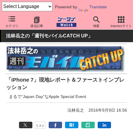
Powered by
Translate
ケータイ Watch
OS
iPhone (iOS)
iPhone本体
カテゴリ
過去記事
検索
Impressサイト
法林岳之の「週刊モバイルCATCH UP」
「iPhone 7」現地レポート＆ファーストインプレ
ッション
まるで“Japan Day”なApple Special Event
法林岳之
2016年9月9日 16:56
リスト