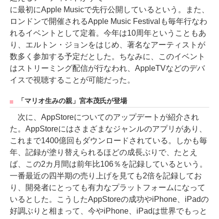
に最初にApple Musicで先行公開しているという。また、
ロンドンで開催されるApple Music Festivalも毎年行なわ
れるイベントとして定着。今年は10周年ということもあ
り、エルトン・ジョンをはじめ、著名なアーティストが
数多く参加する予定だとした。ちなみに、このイベント
はストリーミング配信が行なわれ、AppleTVなどのデバ
イスで視聴することが可能だった。
「マリオ生みの親」宮本茂氏が登場
次に、AppStoreについてのアップデートが紹介され
た。AppStoreにはさまざまなジャンルのアプリがあり、
これまで1400億回もダウンロードされている。しかも毎
年、記録が塗り替えられるほどの成長ぶりで、たとえ
ば、この2カ月間は前年比106％を記録しているという。
一番最近の四半期の売り上げを見ても2倍を記録してお
り、開発者にとっても有力なプラットフォームになって
いるとした。こうしたAppStoreの成功やiPhone、iPadの
好調ぶりと相まって、今やiPhone、iPadは世界でもっと