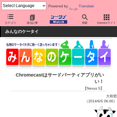
Powered by
Translate
ケータイ Watch
OS
Android
Nexus
カテゴリ
過去記事
検索
Impressサイト
みんなのケータイ
Chromecastはサードパーティアプリがい
い！
【Nexus 5】
大和哲
（2014/6/5 06:00）