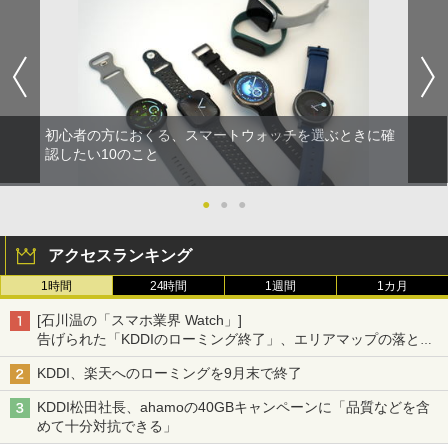
初心者の方におくる、スマートウォッチを選ぶときに確
認したい10のこと
●
●
●
アクセスランキング
1時間
24時間
1週間
1カ月
[石川温の「スマホ業界 Watch」]
告げられた「KDDIのローミング終了」、エリアマップの落とし
穴と楽天モバイルの課題
KDDI、楽天へのローミングを9月末で終了
KDDI松田社長、ahamoの40GBキャンペーンに「品質などを含
めて十分対抗できる」