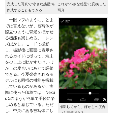
完成した写真で“小さな惑星”を
これが“小さな惑星”に変換した
作成することもできる
写真
一眼レフのように、とま
では言えないが、被写体が
際立つように背景をぼかせ
る機能も楽しめる。「レン
ズぼかし」モードで撮影
し、撮影後に画面に表示さ
れるガイドに従って、端末
を少し上に動かすだけ。ぼ
かしの度合いはあとで調整
できる。今夏発売されるモ
デルにも同様の機能を搭載
しているものがあるが、実
際に使った印象では、Nexu
s 5のほうが簡単で手軽に楽
しめると感じている。ただ
撮影してから、ぼかしの度合
し、中央にある被写体にし
いを調節できる