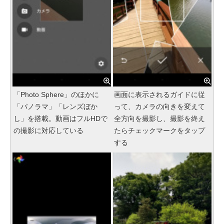
「Photo Sphere」のほかに
画面に表示されるガイドに従
「パノラマ」「レンズぼか
って、カメラの向きを変えて
し」を搭載。動画はフルHDで
全方向を撮影し、撮影を終え
の撮影に対応している
たらチェックマークをタップ
する