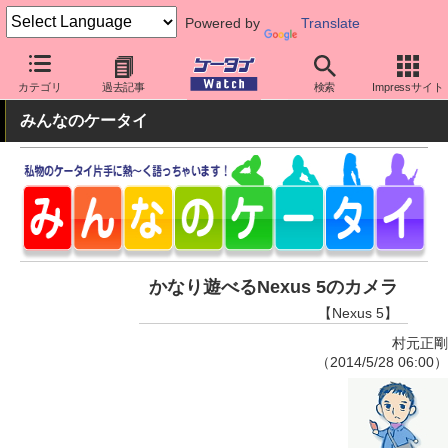
Powered by
Translate
ケータイ Watch
OS
Android
Nexus
カテゴリ
過去記事
検索
Impressサイト
みんなのケータイ
かなり遊べるNexus 5のカメラ
【Nexus 5】
村元正剛
（2014/5/28 06:00）