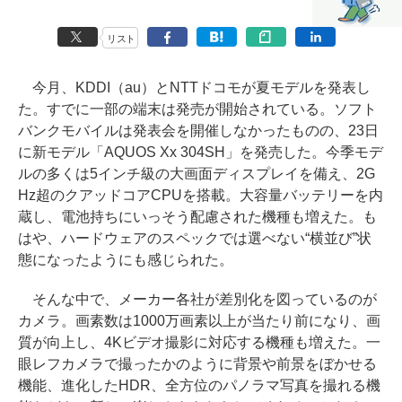
リスト
今月、KDDI（au）とNTTドコモが夏モデルを発表し
た。すでに一部の端末は発売が開始されている。ソフト
バンクモバイルは発表会を開催しなかったものの、23日
に新モデル「AQUOS Xx 304SH」を発売した。今季モデ
ルの多くは5インチ級の大画面ディスプレイを備え、2G
Hz超のクアッドコアCPUを搭載。大容量バッテリーを内
蔵し、電池持ちにいっそう配慮された機種も増えた。も
はや、ハードウェアのスペックでは選べない“横並び”状
態になったようにも感じられた。
そんな中で、メーカー各社が差別化を図っているのが
カメラ。画素数は1000万画素以上が当たり前になり、画
質が向上し、4Kビデオ撮影に対応する機種も増えた。一
眼レフカメラで撮ったかのように背景や前景をぼかせる
機能、進化したHDR、全方位のパノラマ写真を撮れる機