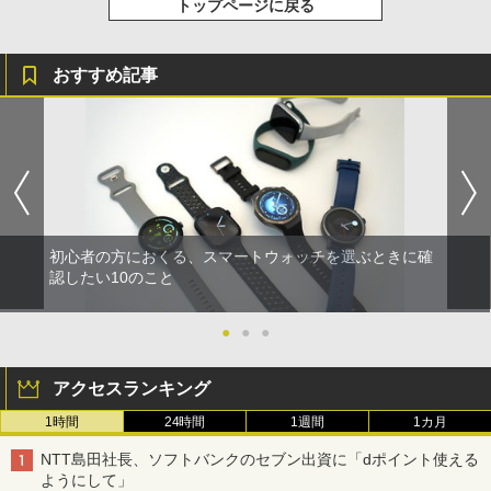
トップページに戻る
おすすめ記事
初心者の方におくる、スマートウォッチを選ぶときに確
認したい10のこと
●
●
●
アクセスランキング
1時間
24時間
1週間
1カ月
NTT島田社長、ソフトバンクのセブン出資に「dポイント使える
ようにして」