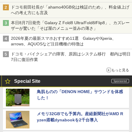
ドコモ前田社長が「ahamo40GB化は検証のため」、料金値上げ
への考え方にも言及
本日8月7日発売「Galaxy Z Fold8 Ultra/Fold8/Flip8」、カズレー
ザーが驚いた「そば屋のメニュー並みの薄さ」
2026年夏の最新スマホおすすめ11選 GalaxyやXperia、
arrows、AQUOSなど注目機種の特徴は
ドコモ・バイクシェアの障害、原因はシステム移行 都内は明日
7日に復旧作業
もっと見る
Special Site
鳥肌ものの「DENON HOME」サウンドを体感
した！
メモリ32GBでも予算内。産経新聞社がAMD R
yzen搭載dynabookを2千台導入