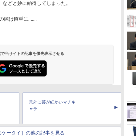
、などと妙に納得してしまった。
慎重に......。
 検索で当サイトの記事を優先表示させる
意外に芸が細かいマチキ
▲
ャラ
のケータイ］の他の記事を見る