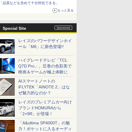
「品質などを含めて十分対抗できる」
もっと見る
Special Site
レイズのパワーデザインホイ
ール「M6」に新色登場!!
ハイグレードテレビ「TCL
Q7D Pro」。圧巻の色彩美で
映画＆ゲームが極上体験に
AIスマートノートの
iFLYTEK「AINOTE 2」はな
ぜ魅力的なのか？
レイズのプレミアムカー向け
ブランドHOMURAから
「2×9R」が登場！
「A&ultima SP4000T」の魅
力！ポケットに入るオーディ