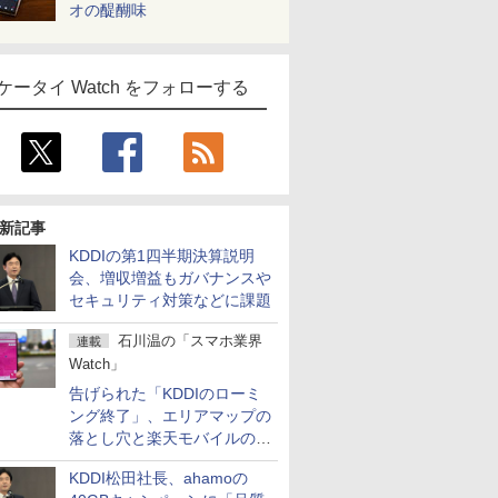
オの醍醐味
ケータイ Watch をフォローする
新記事
KDDIの第1四半期決算説明
会、増収増益もガバナンスや
セキュリティ対策などに課題
石川温の「スマホ業界
連載
Watch」
告げられた「KDDIのローミ
ング終了」、エリアマップの
落とし穴と楽天モバイルの課
題
KDDI松田社長、ahamoの