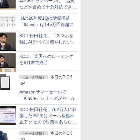
40GBキャンペーンに「品質
などを含めて十分対抗でき
る」
IIJの26年度1Qは増収増益、
「IIJmio」は145万回線超に
KDDI松田社長、「スマホを
軸にAIデバイス増やしたい」
KDDI、楽天へのローミング
を9月末で終了
本日のPICK
【セール情報】
UP
Amazonサマーセールで
「Kindle」シリーズがセール
KDDI松田社長、762万人に影
響したISP向けメール基盤不
正アクセスで対策をあらため
て説明
本日のPICK
【セール情報】
UP