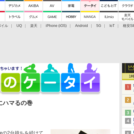
バイル
UQ
楽天
iPhone (iOS)
Android
5G
IoT
格安SI
アクセサリー
業界動向
法人向け
最新技術/その他
1
にハマるの巻
neの2台持ちを続けて