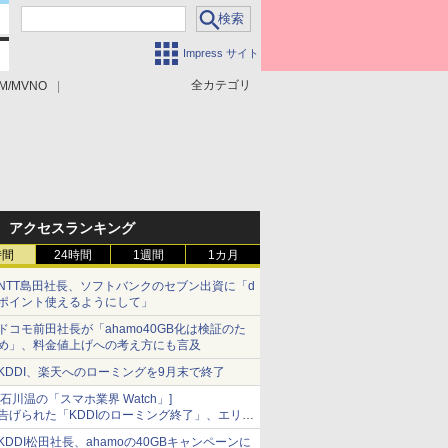
Impress サイト
全カテゴリ
M/MVNO
アクセスランキング
時間
24時間
1週間
1カ月
NTT島田社長、ソフトバンクのセブン出資に「d
ポイント使えるようにして」
ドコモ前田社長が「ahamo40GB化は検証のた
め」、料金値上げへの考え方にも言及
KDDI、楽天へのローミングを9月末で終了
[石川温の「スマホ業界 Watch」]
告げられた「KDDIのローミング終了」、エリア
マップの落とし穴と楽天モバイルの課題
KDDI松田社長、ahamoの40GBキャンペーンに