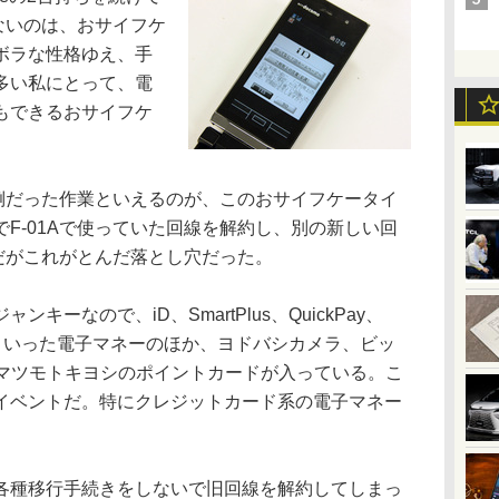
せないのは、おサイフケ
ボラな性格ゆえ、手
多い私にとって、電
もできるおサイフケ
。
面倒だった作業といえるのが、このおサイフケータイ
F-01Aで使っていた回線を解約し、別の新しい回
けだがこれがとんだ落とし穴だった。
ーなので、iD、SmartPlus、QuickPay、
nacoといった電子マネーのほか、ヨドバシカメラ、ビッ
O、マツモトキヨシのポイントカードが入っている。こ
イベントだ。特にクレジットカード系の電子マネー
種移行手続きをしないで旧回線を解約してしまっ