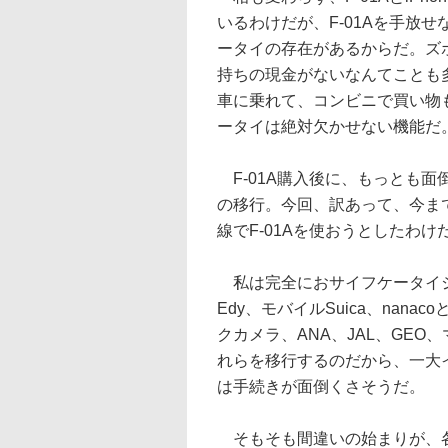
いるわけだが、F-01Aを手放
ータイの存在があるからだ。ズ
持ちの現金がないなんてことも
車に乗れて、コンビニで買い物
ータイは絶対欠かせない機能だ
F-01A購入後に、もっとも
の移行。今回、訳あって、今まで
線でF-01Aを使おうとしたわ
私は完全におサイフケータイジャンキ
Edy、モバイルSuica、na
クカメラ、ANA、JAL、GE
れらを移行するのだから、一大
は手続きが面倒くさそうだ。
そもそも間違いの始まりが、各