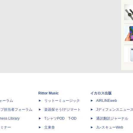
Rittor Music
イカロス出版
dフォーラム
リットーミュージック
AIRLINEweb
ップ担当者フォーラム
楽器探そう!デジマート
Jディフェンスニュー
ness Library
TシャツPOD T-OD
通訳翻訳ジャーナル
セミナー
立東舎
JレスキューWeb