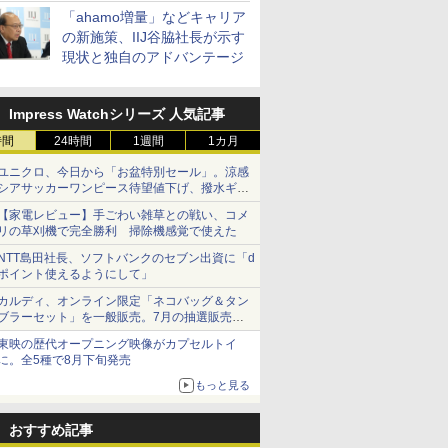
「ahamo増量」などキャリア
の新施策、IIJ谷脇社長が示す
現状と独自のアドバンテージ
Impress Watchシリーズ 人気記事
時間
24時間
1週間
1カ月
ユニクロ、今日から「お盆特別セール」。涼感
シアサッカーワンピース待望値下げ、撥水ギア
ショーツは1990円に
【家電レビュー】手ごわい雑草との戦い、コメ
リの草刈機で完全勝利 掃除機感覚で使えた
NTT島田社長、ソフトバンクのセブン出資に「d
ポイント使えるようにして」
カルディ、オンライン限定「ネコバッグ＆タン
ブラーセット」を一般販売。7月の抽選販売の
当選無効分
東映の歴代オープニング映像がカプセルトイ
に。全5種で8月下旬発売
もっと見る
おすすめ記事