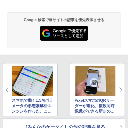
Google 検索で当サイトの記事を優先表示させる
スマホで動く1.5Mパラ
PixelスマホのQRリー
メータの形態素解析エ
ダーが進化、複数同時
ンジンを作った。これ
認識ができる新UIの使
も一応ローカルAI、だ
い勝手を試す
よね？
［みんなのケータイ］の他の記事を見る