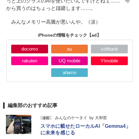
っと上のクラスのAIを使いたいんですけどねぇ…… 今
から買うのはちょっと躊躇します……。
みんなメモリー高騰が悪いんや。（涙）
iPhoneの情報をチェック
【ad】
docomo
au
softbank
rakuten
UQ mobile
Y!mobile
ahamo
編集部のおすすめ記事
みんなのケータイ
by
大和哲
連載
スマホに載せたローカルAI「Gemma4」
に未来を感じる