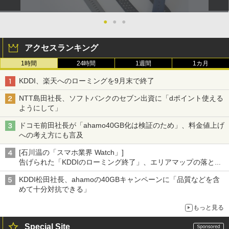
●
●
●
アクセスランキング
1時間
24時間
1週間
1カ月
KDDI、楽天へのローミングを9月末で終了
NTT島田社長、ソフトバンクのセブン出資に「dポイント使える
ようにして」
ドコモ前田社長が「ahamo40GB化は検証のため」、料金値上げ
への考え方にも言及
[石川温の「スマホ業界 Watch」]
告げられた「KDDIのローミング終了」、エリアマップの落とし
穴と楽天モバイルの課題
KDDI松田社長、ahamoの40GBキャンペーンに「品質などを含
めて十分対抗できる」
もっと見る
Special Site