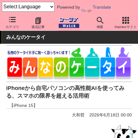
Powered by
Translate
ケータイ Watch
OS
iPhone (iOS)
アプリ・サービス
カテゴリ
過去記事
検索
Impressサイト
みんなのケータイ
iPhoneから自宅パソコンの高性能AIを使ってみ
る、スマホの限界を超える活用術
【iPhone 15】
大和哲
2026年6月18日 00:00