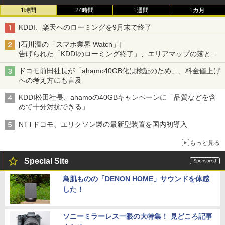
1時間
24時間
1週間
1カ月
KDDI、楽天へのローミングを9月末で終了
[石川温の「スマホ業界 Watch」]
告げられた「KDDIのローミング終了」、エリアマップの落とし
穴と楽天モバイルの課題
ドコモ前田社長が「ahamo40GB化は検証のため」、料金値上げ
への考え方にも言及
KDDI松田社長、ahamoの40GBキャンペーンに「品質などを含
めて十分対抗できる」
NTTドコモ、エリクソン製の最新型装置を国内初導入
もっと見る
Special Site
鳥肌ものの「DENON HOME」サウンドを体感
した！
ソニーミラーレス一眼の大特集！ 見どころ記事