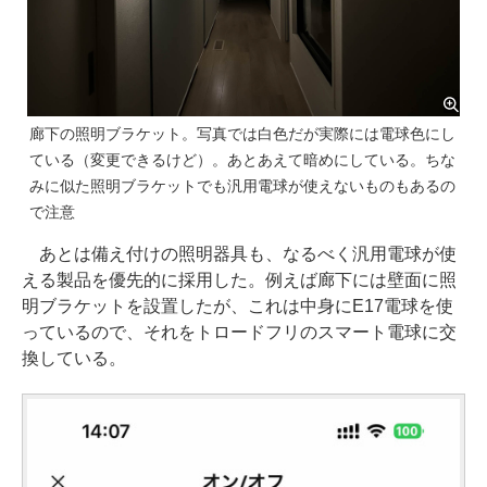
廊下の照明ブラケット。写真では白色だが実際には電球色にし
ている（変更できるけど）。あとあえて暗めにしている。ちな
みに似た照明ブラケットでも汎用電球が使えないものもあるの
で注意
あとは備え付けの照明器具も、なるべく汎用電球が使
える製品を優先的に採用した。例えば廊下には壁面に照
明ブラケットを設置したが、これは中身にE17電球を使
っているので、それをトロードフリのスマート電球に交
換している。