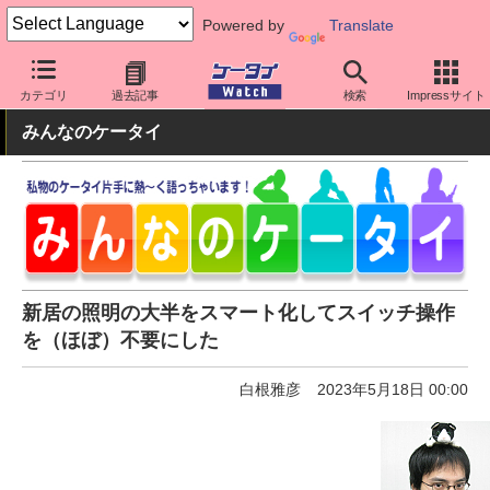
Powered by
Translate
ケータイ Watch
周辺機器/アクセサリー
その他
カテゴリ
過去記事
検索
Impressサイト
みんなのケータイ
新居の照明の大半をスマート化してスイッチ操作
を（ほぼ）不要にした
白根雅彦
2023年5月18日 00:00