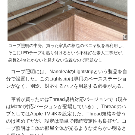
コーブ照明の中身。買った家具の梱包のベニヤ板を再利用し、
そこにLEDテープを貼り付けるという不格好な素人工事だが、
身長2.4mとかないと見えない位置なので問題なし
コーブ照明には、NanoleafのLightstripという製品を自
分で設置した。このLightstripは専用のベースステーショ
ンがなく、別途、対応するハブを用意する必要がある。
筆者が買ったのはThread規格対応バージョンで（現在
はMatter対応バージョンが登場している）、Threadのハ
ブとしてはApple TV 4Kを設定した。Thread規格を使う
のは初めてだが、設定は簡単で接続安定性も良好だ。コ
ーブ照明は自体の部屋全体が光るような柔らかい明るさ