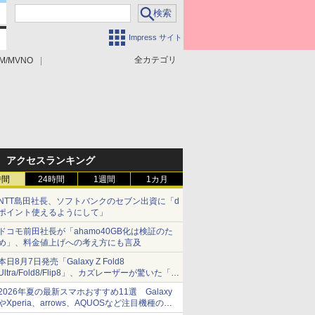
Impress サイト
全カテゴリ
M/MVNO
アクセスランキング
時間
24時間
1週間
1カ月
NTT島田社長、ソフトバンクのセブン出資に「d
ポイント使えるようにして」
ドコモ前田社長が「ahamo40GB化は検証のた
め」、料金値上げへの考え方にも言及
本日8月7日発売「Galaxy Z Fold8
Ultra/Fold8/Flip8」、カズレーザーが驚いた「そ
ば屋のメニュー並みの薄さ」
2026年夏の最新スマホおすすめ11選 Galaxy
やXperia、arrows、AQUOSなど注目機種の特
徴は