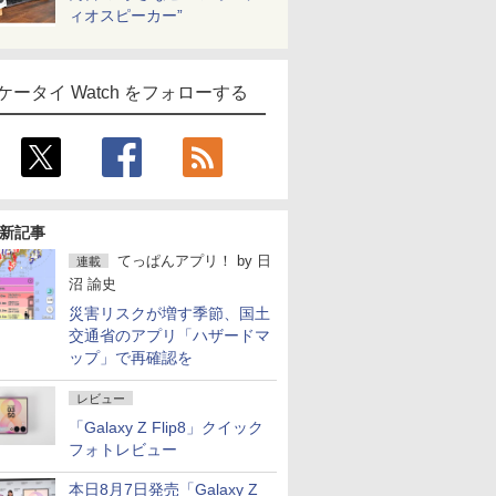
ィオスピーカー”
ケータイ Watch をフォローする
新記事
てっぱんアプリ！
by
日
連載
沼 諭史
災害リスクが増す季節、国土
交通省のアプリ「ハザードマ
ップ」で再確認を
レビュー
「Galaxy Z Flip8」クイック
フォトレビュー
本日8月7日発売「Galaxy Z