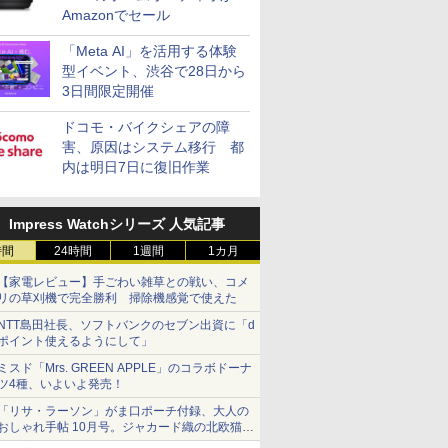
Amazonでセール
「Meta AI」を活用する体験
型イベント、渋谷で28日から
3日間限定開催
ドコモ・バイクシェアの障
害、原因はシステム移行 都
内は明日7日に復旧作業
Impress Watchシリーズ 人気記事
時間
24時間
1週間
1カ月
【家電レビュー】手ごわい雑草との戦い、コメ
リの草刈機で完全勝利 掃除機感覚で使えた
NTT島田社長、ソフトバンクのセブン出資に「d
ポイント使えるようにして」
ミスド「Mrs. GREEN APPLE」のコラボドーナ
ツ4種、いよいよ発売！
「リサ・ラーソン」がま口ポーチ付録、大人の
おしゃれ手帖 10月号。ジャカード織の北欧猫デ
ザイン