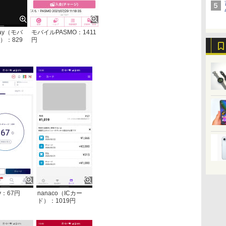
Pay（モバ
モバイルPASMO：1411
a）：829
円
y：67円
nanaco（ICカー
ド）：1019円