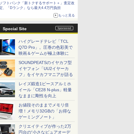
ソフトバンク「新トクするサポート＋」査定改
定、「Dランク」なら最大4.4万円負担
もっと見る
Special Site
ハイグレードテレビ「TCL
Q7D Pro」。圧巻の色彩美で
映画＆ゲームが極上体験に
SOUNDPEATSのイヤカフ型
イヤフォン「UU2イヤーカ
フ」をイヤカフマニアが語る
レイズ鍛造1ピースアルミホ
イール「CE28 N-plus」軽量
なままに剛性を向上
お値段そのままでメモリ倍
増！メモリ32GBの「お得な
ゲーミングノート」
クリエイティブが作った2万
円台の“小さなピュアオーデ