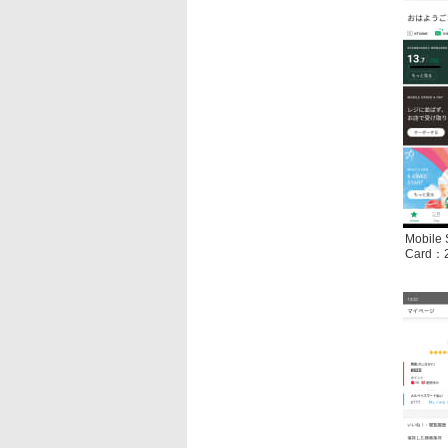
Mobile 
Card：