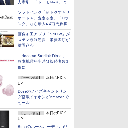
力牽引 「ドコモMAX」は
400万契約突破
ソフトバンク「新トクするサ
ポート＋」査定改定、「Dラ
ンク」なら最大4.4万円負担
画像加工アプリ「SNOW」が
ステマ規制違反、消費者庁が
措置命令
「docomo Starlink Direct」
熊本地震発生時は接続者数3
倍に
本日のPICK
【セール情報】
UP
Boseのノイズキャンセリン
グ搭載イヤホンがAmazonで
セール
本日のPICK
【セール情報】
UP
Boseのホームオーディオが