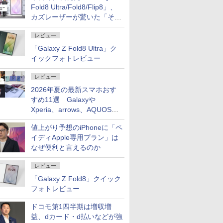
Fold8 Ultra/Fold8/Flip8」、
カズレーザーが驚いた「そば
屋のメニュー並みの薄さ」
レビュー
「Galaxy Z Fold8 Ultra」ク
イックフォトレビュー
レビュー
2026年夏の最新スマホおす
すめ11選 Galaxyや
Xperia、arrows、AQUOSな
ど注目機種の特徴は
値上がり予想のiPhoneに「ペ
イディApple専用プラン」は
なぜ便利と言えるのか
レビュー
「Galaxy Z Fold8」クイック
フォトレビュー
ドコモ第1四半期は増収増
益、dカード・d払いなどが強