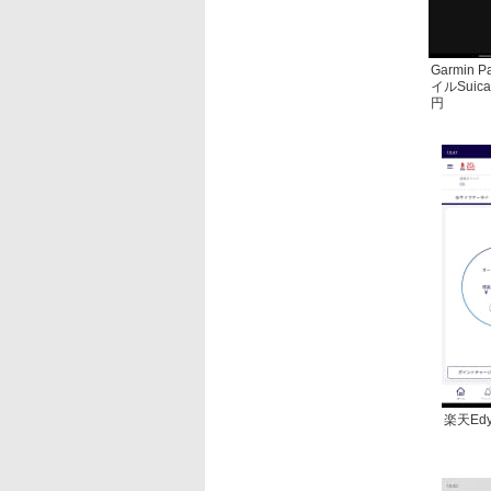
Garmin 
イルSuic
円
楽天Ed