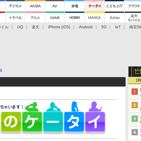
バイル
UQ
楽天
iPhone (iOS)
Android
5G
IoT
格安SI
アクセサリー
業界動向
法人向け
最新技術/その他
融
1