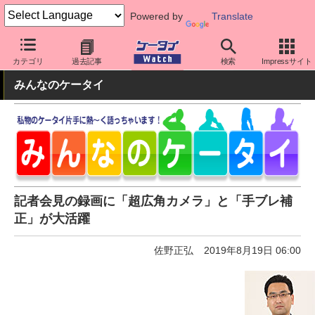
Powered by
Translate
ケータイ Watch
OS
Android
ファーウェイ
カテゴリ
過去記事
検索
Impressサイト
みんなのケータイ
記者会見の録画に「超広角カメラ」と「手ブレ補
正」が大活躍
佐野正弘
2019年8月19日 06:00