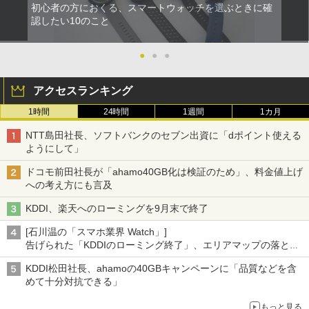
初心者の方におくる、スマートウォッチを選ぶときに確
認したい10のこと
●
●
●
アクセスランキング
1時間
24時間
1週間
1カ月
NTT島田社長、ソフトバンクのセブン出資に「dポイント使える
ようにして」
ドコモ前田社長が「ahamo40GB化は検証のため」、料金値上げ
への考え方にも言及
KDDI、楽天へのローミングを9月末で終了
[石川温の「スマホ業界 Watch」]
告げられた「KDDIのローミング終了」、エリアマップの落とし
穴と楽天モバイルの課題
KDDI松田社長、ahamoの40GBキャンペーンに「品質などを含
めて十分対抗できる」
もっと見る