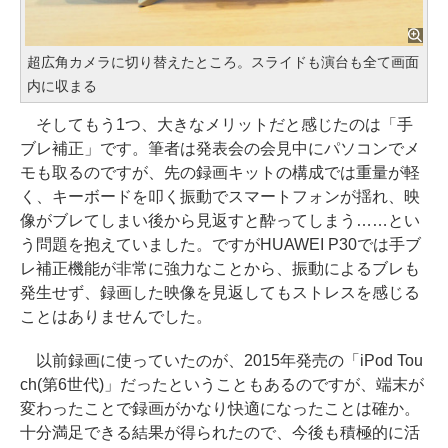
超広角カメラに切り替えたところ。スライドも演台も全て画面
内に収まる
そしてもう1つ、大きなメリットだと感じたのは「手
ブレ補正」です。筆者は発表会の会見中にパソコンでメ
モも取るのですが、先の録画キットの構成では重量が軽
く、キーボードを叩く振動でスマートフォンが揺れ、映
像がブレてしまい後から見返すと酔ってしまう……とい
う問題を抱えていました。ですがHUAWEI P30では手ブ
レ補正機能が非常に強力なことから、振動によるブレも
発生せず、録画した映像を見返してもストレスを感じる
ことはありませんでした。
以前録画に使っていたのが、2015年発売の「iPod Tou
ch(第6世代)」だったということもあるのですが、端末が
変わったことで録画がかなり快適になったことは確か。
十分満足できる結果が得られたので、今後も積極的に活