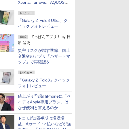
Xperia、arrows、AQUOSな
ど注目機種の特徴は
レビュー
「Galaxy Z Fold8 Ultra」ク
イックフォトレビュー
てっぱんアプリ！
by
日
連載
沼 諭史
災害リスクが増す季節、国土
交通省のアプリ「ハザードマ
ップ」で再確認を
レビュー
「Galaxy Z Fold8」クイック
フォトレビュー
値上がり予想のiPhoneに「ペ
イディApple専用プラン」は
なぜ便利と言えるのか
ドコモ第1四半期は増収増
益、dカード・d払いなどが強