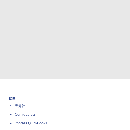
ICE
天海社
ス
Comic curea
impress QuickBooks