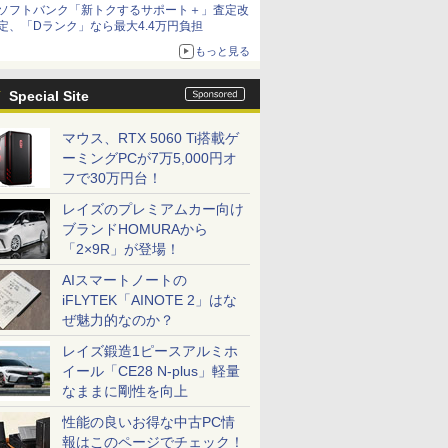
ソフトバンク「新トクするサポート＋」査定改
定、「Dランク」なら最大4.4万円負担
もっと見る
Special Site
マウス、RTX 5060 Ti搭載ゲ
ーミングPCが7万5,000円オ
フで30万円台！
レイズのプレミアムカー向け
ブランドHOMURAから
「2×9R」が登場！
AIスマートノートの
iFLYTEK「AINOTE 2」はな
ぜ魅力的なのか？
レイズ鍛造1ピースアルミホ
イール「CE28 N-plus」軽量
なままに剛性を向上
性能の良いお得な中古PC情
報はこのページでチェック！