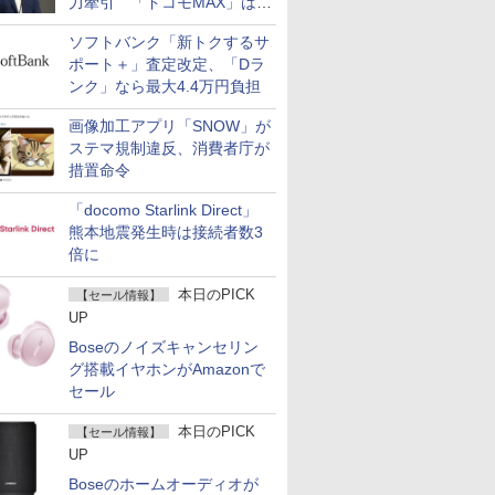
力牽引 「ドコモMAX」は
400万契約突破
ソフトバンク「新トクするサ
ポート＋」査定改定、「Dラ
ンク」なら最大4.4万円負担
画像加工アプリ「SNOW」が
ステマ規制違反、消費者庁が
措置命令
「docomo Starlink Direct」
熊本地震発生時は接続者数3
倍に
本日のPICK
【セール情報】
UP
Boseのノイズキャンセリン
グ搭載イヤホンがAmazonで
セール
本日のPICK
【セール情報】
UP
Boseのホームオーディオが