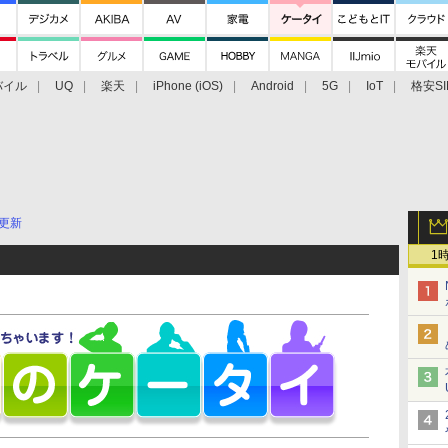
バイル
UQ
楽天
iPhone (iOS)
Android
5G
IoT
格安SI
アクセサリー
業界動向
法人向け
最新技術/その他
更新
1