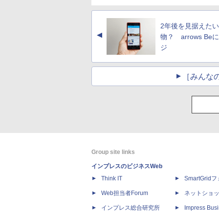
2年後を見据えた
▲
物？ arrows B
ジ
［みんな
Group site links
インプレスのビジネスWeb
Think IT
SmartGri
Web担当者Forum
ネットショ
インプレス総合研究所
Impress Busi