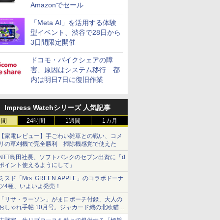
Amazonでセール
「Meta AI」を活用する体験
型イベント、渋谷で28日から
3日間限定開催
ドコモ・バイクシェアの障
害、原因はシステム移行 都
内は明日7日に復旧作業
Impress Watchシリーズ 人気記事
時間
24時間
1週間
1カ月
【家電レビュー】手ごわい雑草との戦い、コメ
リの草刈機で完全勝利 掃除機感覚で使えた
NTT島田社長、ソフトバンクのセブン出資に「d
ポイント使えるようにして」
ミスド「Mrs. GREEN APPLE」のコラボドーナ
ツ4種、いよいよ発売！
「リサ・ラーソン」がま口ポーチ付録、大人の
おしゃれ手帖 10月号。ジャカード織の北欧猫デ
ザイン