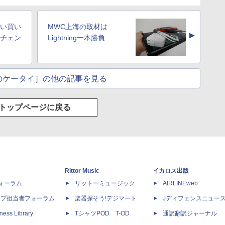
いい買い
MWC上海の取材は
▲
eにチェン
Lightning一本勝負
のケータイ］の他の記事を見る
トップページに戻る
Rittor Music
イカロス出版
dフォーラム
リットーミュージック
AIRLINEweb
ップ担当者フォーラム
楽器探そう!デジマート
Jディフェンスニュー
ness Library
TシャツPOD T-OD
通訳翻訳ジャーナル