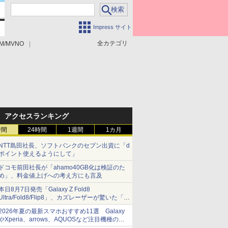
Impress サイト
全カテゴリ
M/MVNO
アクセスランキング
時間
24時間
1週間
1カ月
NTT島田社長、ソフトバンクのセブン出資に「d
ポイント使えるようにして」
ドコモ前田社長が「ahamo40GB化は検証のた
め」、料金値上げへの考え方にも言及
本日8月7日発売「Galaxy Z Fold8
Ultra/Fold8/Flip8」、カズレーザーが驚いた「そ
ば屋のメニュー並みの薄さ」
2026年夏の最新スマホおすすめ11選 Galaxy
やXperia、arrows、AQUOSなど注目機種の特
徴は