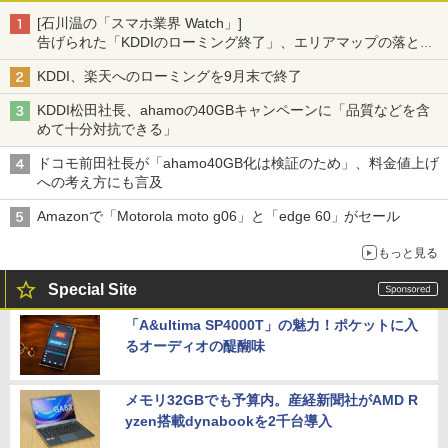
[石川温の「スマホ業界 Watch」]
告げられた「KDDIのローミング終了」、エリアマップの落とし
穴と楽天モバイルの課題
KDDI、楽天へのローミングを9月末で終了
KDDI松田社長、ahamoの40GBキャンペーンに「品質などを含
めて十分対抗できる」
ドコモ前田社長が「ahamo40GB化は検証のため」、料金値上げ
への考え方にも言及
Amazonで「Motorola moto g06」と「edge 60」がセール
もっと見る
Special Site
「A&ultima SP4000T」の魅力！ポケットに入
るオーディオの醍醐味
メモリ32GBでも予算内。産経新聞社がAMD R
yzen搭載dynabookを2千台導入