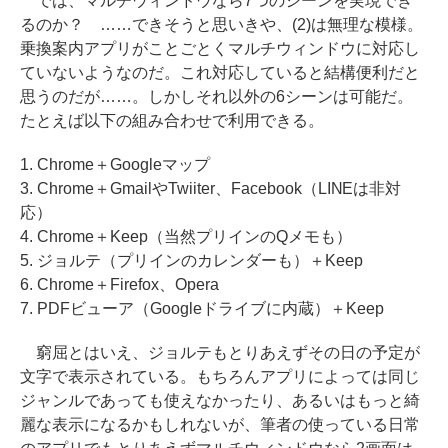
では、マルチウィンドウなら7つのシーンを実現でき
るのか？ ……できそうと思いきや、(2)は無理な模様。
乗換案内アプリがことごとくマルチウィンドウに対応し
ていないようなのだ。これ対応していると結構便利だと
思うのだが……。しかしそれ以外の6シーンは可能だ。
たとえば以下の組み合わせで利用できる。
1. Chrome＋Googleマップ
3. Chrome＋GmailやTwiiter、Facebook（LINEは非対
応）
4. Chrome＋Keep（当然プリインのQメモも）
5. ジョルテ（プリインのカレンダーも）＋Keep
6. Chrome＋Firefox、Opera
7. PDFビューア（Googleドライブに内蔵）＋Keep
窮屈とはいえ、ジョルテもとりあえずその日の予定が
文字で表示されている。もちろんアプリによっては同じ
ジャンルであっても使えなかったり、あるいはもっと綺
麗な表示になるかもしれないが、筆者の使っている日常