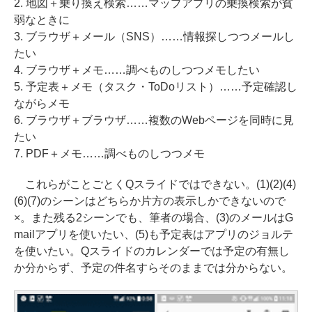
2. 地図＋乗り換え検索……マップアプリの乗換検索が貧
弱なときに
3. ブラウザ＋メール（SNS）……情報探しつつメールし
たい
4. ブラウザ＋メモ……調べものしつつメモしたい
5. 予定表＋メモ（タスク・ToDoリスト）……予定確認し
ながらメモ
6. ブラウザ＋ブラウザ……複数のWebページを同時に見
たい
7. PDF＋メモ……調べものしつつメモ
これらがことごとくQスライドではできない。(1)(2)(4)
(6)(7)のシーンはどちらか片方の表示しかできないので
×。また残る2シーンでも、筆者の場合、(3)のメールはG
mailアプリを使いたい、(5)も予定表はアプリのジョルテ
を使いたい。Qスライドのカレンダーでは予定の有無し
か分からず、予定の件名すらそのままでは分からない。