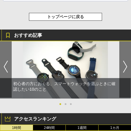
トップページに戻る
おすすめ記事
初心者の方におくる、スマートウォッチを選ぶときに確
認したい10のこと
●
●
●
アクセスランキング
1時間
24時間
1週間
1カ月