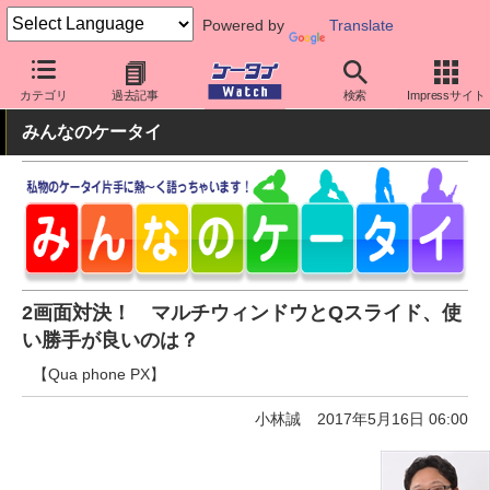
Powered by
Translate
ケータイ Watch
キャリア
au
スマホ・ケータイ
カテゴリ
過去記事
検索
Impressサイト
みんなのケータイ
2画面対決！ マルチウィンドウとQスライド、使
い勝手が良いのは？
【Qua phone PX】
小林誠
2017年5月16日 06:00