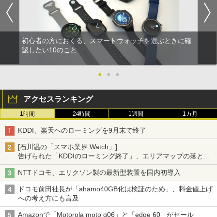
初心者の方におくる、スマートウォッチを選ぶときに確
認したい10のこと
●
●
●
アクセスランキング
1時間
24時間
1週間
1カ月
KDDI、楽天へのローミングを9月末で終了
[石川温の「スマホ業界 Watch」]
告げられた「KDDIのローミング終了」、エリアマップの落とし
穴と楽天モバイルの課題
NTTドコモ、エリクソン製の最新型装置を国内初導入
ドコモ前田社長が「ahamo40GB化は検証のため」、料金値上げ
への考え方にも言及
Amazonで「Motorola moto g06」と「edge 60」がセール