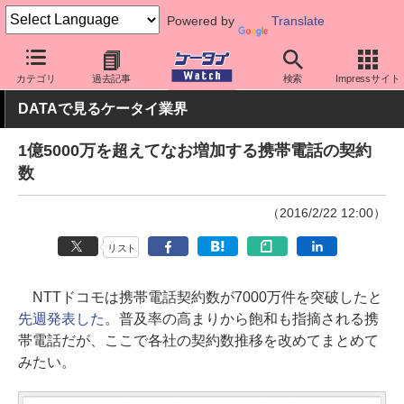
Powered by
Translate
ケータイ Watch
業界動向
調査
カテゴリ
過去記事
検索
Impressサイト
DATAで見るケータイ業界
1億5000万を超えてなお増加する携帯電話の契約
数
（2016/2/22 12:00）
リスト
NTTドコモは携帯電話契約数が7000万件を突破したと
先週発表した
。普及率の高まりから飽和も指摘される携
帯電話だが、ここで各社の契約数推移を改めてまとめて
みたい。