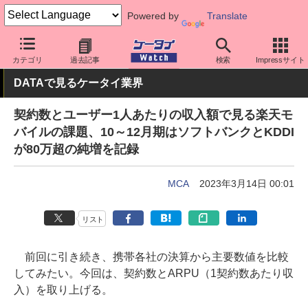
Powered by
Translate
ケータイ Watch
業界動向
調査
カテゴリ
過去記事
検索
Impressサイト
DATAで見るケータイ業界
契約数とユーザー1人あたりの収入額で見る楽天モ
バイルの課題、10～12月期はソフトバンクとKDDI
が80万超の純増を記録
MCA
2023年3月14日 00:01
リスト
前回に引き続き、携帯各社の決算から主要数値を比較
してみたい。今回は、契約数とARPU（1契約数あたり収
入）を取り上げる。