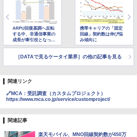
ARPU回復基調へ反転
携帯キャリアの「固定
する中、非通信事業の
回線」契約数は伸び悩
成長が牽引役となって
み傾向に
きている携帯大手3社
の決算概況
［DATAで見るケータイ業界］の他の記事を見る
関連リンク
🔗MCA：受託調査（カスタムプロジェクト）
https://www.mca.co.jp/service/customproject/
関連記事
楽天モバイル、MNO回線契約数が450万