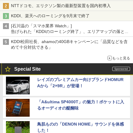
NTTドコモ、エリクソン製の最新型装置を国内初導入
KDDI、楽天へのローミングを9月末で終了
[石川温の「スマホ業界 Watch」]
告げられた「KDDIのローミング終了」、エリアマップの落とし
穴と楽天モバイルの課題
KDDI松田社長、ahamoの40GBキャンペーンに「品質などを含
めて十分対抗できる」
もっと見る
Special Site
レイズのプレミアムカー向けブランドHOMUR
Aから「2×9R」が登場！
「A&ultima SP4000T」の魅力！ポケットに入
るオーディオの醍醐味
鳥肌ものの「DENON HOME」サウンドを体感
した！