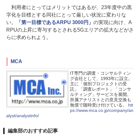
利用者にとってはメリットではあるが、23年度中の黒
字化を目標とする同社にとって厳しい状況に変わりな
い。
「第一目標であるARPU 3000円」
の実現に向け、A
RPUの上昇に寄与するとされる5Gエリアの拡大などがさ
らに求められよう。
MCA
IT専門の調査・コンサルティン
グ会社として、1993年に設立。
主に「個別プロジェクトの受
託」「調査レポート」「コンサ
ルティング」サービスを展開。
所属アナリストとの意見交換も
無償で随時受け付けている。
htt
ps://www.mca.co.jp/company/an
alyst/analystinfo/
編集部のおすすめ記事