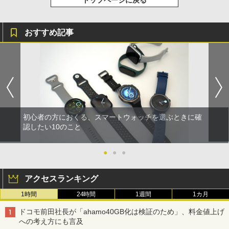
トップページに戻る
おすすめ記事
初心者の方におくる、スマートウォッチを選ぶときに確
認したい10のこと
●
●
●
アクセスランキング
1時間
24時間
1週間
1カ月
ドコモ前田社長が「ahamo40GB化は検証のため」、料金値上げ
への考え方にも言及