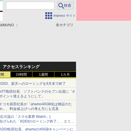
Impress サイト
全カテゴリ
M/MVNO
アクセスランキング
時間
24時間
1週間
1カ月
KDDI、楽天へのローミングを9月末で終了
NTT島田社長、ソフトバンクのセブン出資に「d
ポイント使えるようにして」
ドコモ前田社長が「ahamo40GB化は検証のた
め」、料金値上げへの考え方にも言及
[石川温の「スマホ業界 Watch」]
告げられた「KDDIのローミング終了」、エリア
マップの落とし穴と楽天モバイルの課題
KDDI松田社長、ahamoの40GBキャンペーンに