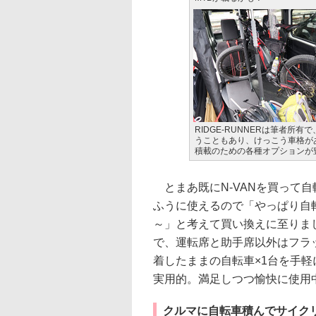
RIDGE-RUNNERは筆者所
うこともあり、けっこう車格があ
積載のための各種オプションが
とまあ既にN-VANを買って
ふうに使えるので「やっぱり自転
～」と考えて買い換えに至りま
で、運転席と助手席以外はフラ
着したままの自転車×1台を手軽
実用的。満足しつつ愉快に使用
クルマに自転車積んでサイク