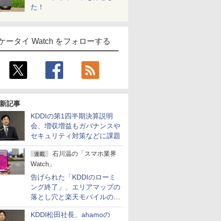
た！
ケータイ Watch をフォローする
新記事
KDDIの第1四半期決算説明
会、増収増益もガバナンスや
セキュリティ対策などに課題
石川温の「スマホ業界
連載
Watch」
告げられた「KDDIのローミ
ング終了」、エリアマップの
落とし穴と楽天モバイルの課
題
KDDI松田社長、ahamoの