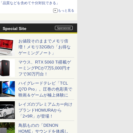
「品質などを含めて十分対抗できる」
もっと見る
Special Site
お値段そのままでメモリ倍
増！メモリ32GBの「お得な
ゲーミングノート」
マウス、RTX 5060 Ti搭載ゲ
ーミングPCが7万5,000円オ
フで30万円台！
ハイグレードテレビ「TCL
Q7D Pro」。圧巻の色彩美で
映画＆ゲームが極上体験に
レイズのプレミアムカー向け
ブランドHOMURAから
「2×9R」が登場！
鳥肌ものの「DENON
HOME」サウンドを体感し