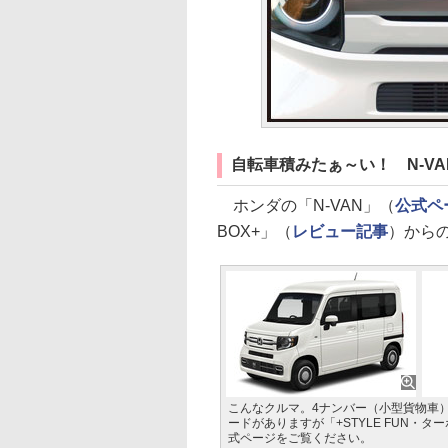
自転車積みたぁ～い！ N-V
ホンダの「N-VAN」（
公式ペ
BOX+」（
レビュー記事
）から
こんなクルマ。4ナンバー（小型貨物車
ードがありますが「+STYLE FUN・ター
式ページをご覧ください。