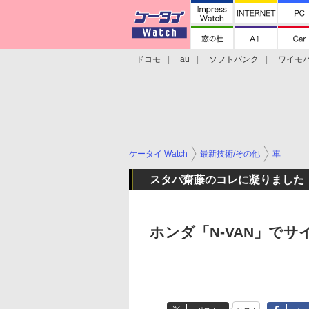
ドコモ
au
ソフトバンク
ワイモ
格安スマホ/SIMフリースマホ
周辺機器/
ケータイ Watch
最新技術/その他
車
スタパ齋藤のコレに凝りました
ホンダ「N-VAN」で