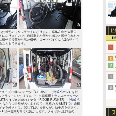
った状態のフルフラットになります。車体左側が大開口
トになりますので、自転車を左側からポンと載せられちゃ
1
に載せて後部から見た様子。ロードバイクなら2台並べて
ることもできます。
タイプe-bikeのミヤタ「CRUISE」（
公式ページ
）を載
フルフラットになりますので、自転車用トランスポーターと
Bタイプe-bikeのミヤタ「RIDGE-RUNNER」（
公式ペ
ともさらに余裕がありますので、車格のあるMTBでも余裕
イヤを外さずに。試してはいませんが、助手席を倒さず、
MTBが2台乗りそうな気がします。タイヤ外せば3台の