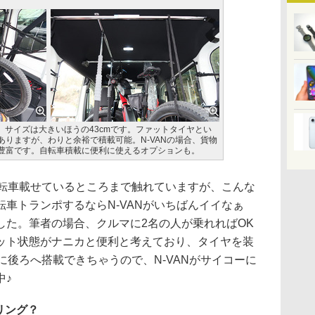
有で、サイズは大きいほうの43cmです。ファットタイヤとい
りますが、わりと余裕で積載可能。N-VANの場合、貨物
豊富です。自転車積載に便利に使えるオプションも。
自転車載せているところまで触れていますが、こんな
車トランポするならN-VANがいちばんイイなぁ
した。筆者の場合、クルマに2名の人が乗れればOK
ット状態がナニカと便利と考えており、タイヤを装
に後ろへ搭載できちゃうので、N-VANがサイコーに
中♪
リング？