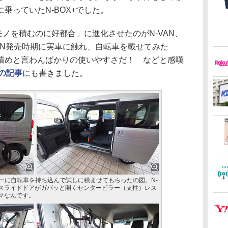
乗っていたN-BOX+でした。
モノを積むのに好都合」に進化させたのがN-VAN、
AN発売時期に実車に触れ、自転車を載せてみた
積めと言わんばかりの使いやすさだ！ などと感嘆
hの記事
にも書きました。
ラーに自転車を持ち込んで試しに積ませてもらったの図。N-
部スライドドアがガバッと開くセンターピラー（支柱）レス
マなんです。