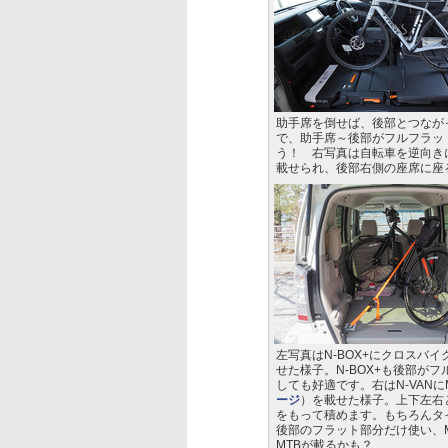
助手席を倒せば、後部とつなが
で、助手席～後部がフルフラッ
う！ 右写真は自転車を逆向き
載せられ、後部右側の座席に座
左写真はN-BOX+にクロスバイク
せた様子。N-BOX+も後部が
しても好適です。右はN-VANにMT
ージ
）を載せた様子。上下左右
をもって積めます。もちろんタ
後部のフラット部分だけ使い、
MTBが載るかも？