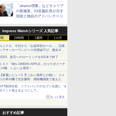
「ahamo増量」などキャリア
の新施策、IIJ谷脇社長が示す
現状と独自のアドバンテージ
Impress Watchシリーズ 人気記事
時間
24時間
1週間
1カ月
ユニクロ、今日から「お盆特別セール」。涼感
シアサッカーワンピース待望値下げ、撥水ギア
ショーツは1990円に
KDDI、楽天へのローミングを9月末で終了
ミスド「Mrs. GREEN APPLE」のコラボドーナ
ツ4種、いよいよ発売！
【家電レビュー】手ごわい雑草との戦い、コメ
リの草刈機で完全勝利 掃除機感覚で使えた
NTT島田社長、ソフトバンクのセブン出資に「d
ポイント使えるようにして」
もっと見る
おすすめ記事