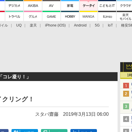
バイル
UQ
楽天
iPhone (iOS)
Android
5G
IoT
格安SI
アクセサリー
業界動向
法人向け
最新技術/その他
1
「コレ凝り！」
サイクリング！
スタパ齋藤
2019年3月13日 06:00