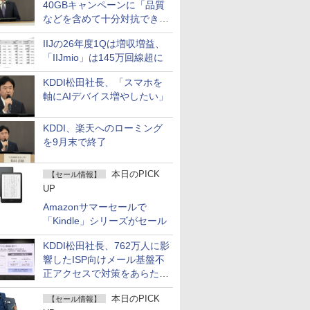
40GBキャンペーンに「品質
などを含めて十分対抗でき
る」
IIJの26年度1Qは増収増益、
「IIJmio」は145万回線超に
KDDI松田社長、「スマホを
軸にAIデバイス増やしたい」
KDDI、楽天へのローミング
を9月末で終了
本日のPICK
【セール情報】
UP
Amazonサマーセールで
「Kindle」シリーズがセール
KDDI松田社長、762万人に影
響したISP向けメール基盤不
正アクセスで対策をあらため
て説明
本日のPICK
【セール情報】