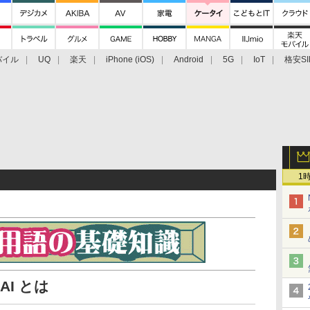
バイル
UQ
楽天
iPhone (iOS)
Android
5G
IoT
格安SI
アクセサリー
業界動向
法人向け
最新技術/その他
1
I とは