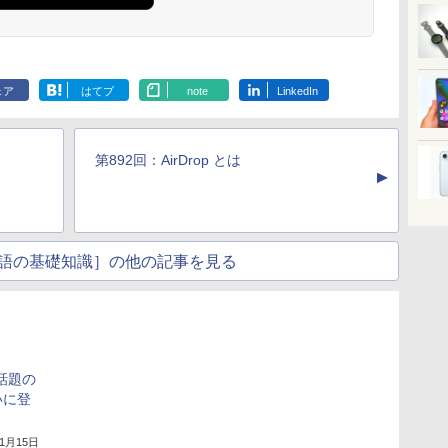
ェア
はてブ
note
LinkedIn
第892回：AirDrop とは
▲
語の基礎知識］の他の記事を見る
L」話題の
いに登
11月15日