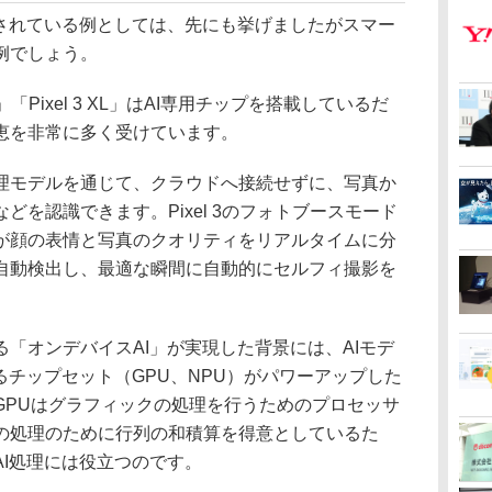
されている例としては、先にも挙げましたがスマー
例でしょう。
「Pixel 3 XL」はAI専用チップを搭載しているだ
恵を非常に多く受けています。
モデルを通じて、クラウドへ接続せずに、写真か
どを認識できます。Pixel 3のフォトブースモード
が顔の表情と写真のクオリティをリアルタイムに分
自動検出し、最適な瞬間に自動的にセルフィ撮影を
「オンデバイスAI」が実現した背景には、AIモデ
るチップセット（GPU、NPU）がパワーアップした
GPUはグラフィックの処理を行うためのプロセッサ
の処理のために行列の和積算を得意としているた
I処理には役立つのです。