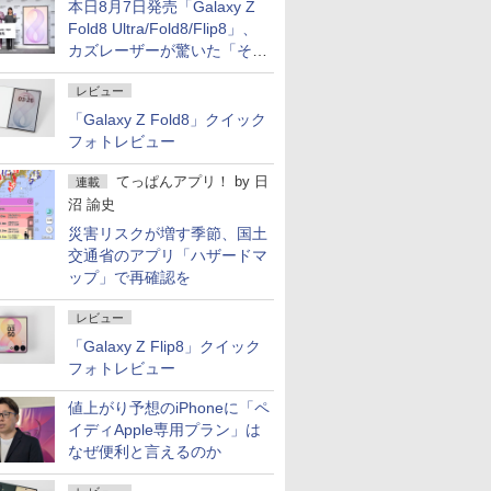
本日8月7日発売「Galaxy Z
Fold8 Ultra/Fold8/Flip8」、
カズレーザーが驚いた「そば
屋のメニュー並みの薄さ」
レビュー
「Galaxy Z Fold8」クイック
フォトレビュー
てっぱんアプリ！
by
日
連載
沼 諭史
災害リスクが増す季節、国土
交通省のアプリ「ハザードマ
ップ」で再確認を
レビュー
「Galaxy Z Flip8」クイック
フォトレビュー
値上がり予想のiPhoneに「ペ
イディApple専用プラン」は
なぜ便利と言えるのか