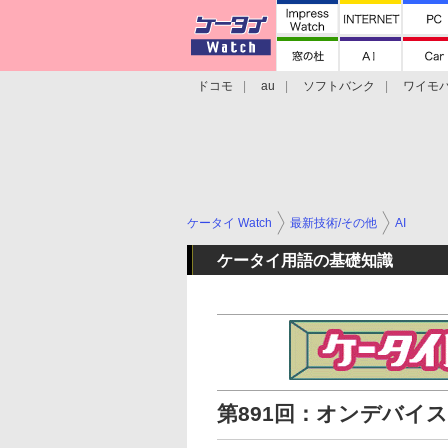
ドコモ
au
ソフトバンク
ワイモ
格安スマホ/SIMフリースマホ
周辺機器/
ケータイ Watch
最新技術/その他
AI
ケータイ用語の基礎知識
第891回：オンデバイスA