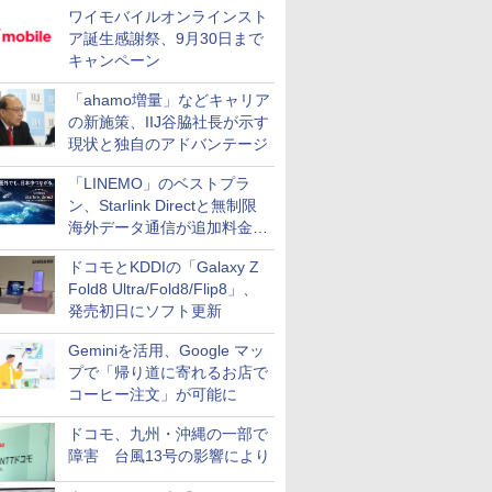
ワイモバイルオンラインスト
ア誕生感謝祭、9月30日まで
キャンペーン
「ahamo増量」などキャリア
の新施策、IIJ谷脇社長が示す
現状と独自のアドバンテージ
「LINEMO」のベストプラ
ン、Starlink Directと無制限
海外データ通信が追加料金な
しに
ドコモとKDDIの「Galaxy Z
Fold8 Ultra/Fold8/Flip8」、
発売初日にソフト更新
Geminiを活用、Google マッ
プで「帰り道に寄れるお店で
コーヒー注文」が可能に
ドコモ、九州・沖縄の一部で
障害 台風13号の影響により