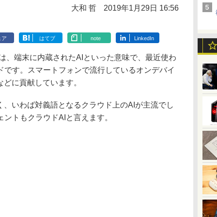
大和 哲
2019年1月29日 16:56
ェア
はてブ
note
LinkedIn
ce）は、端末に内蔵されたAIといった意味で、最近使わ
ドです。スマートフォンで流行しているオンデバイ
などに貢献しています。
く、いわば対義語となるクラウド上のAIが主流でし
ェントもクラウドAIと言えます。