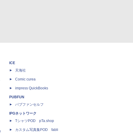
ICE
天海社
ス
Comic curea
impress QuickBooks
PUBFUN
パブファンセルフ
IPGネットワーク
TシャツPOD pTa.shop
カスタム写真集POD fabli
e