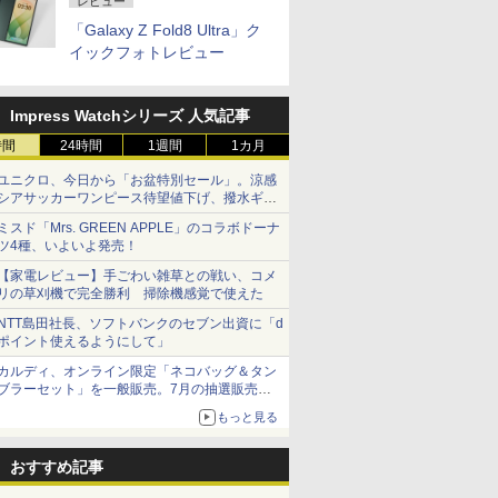
レビュー
「Galaxy Z Fold8 Ultra」ク
イックフォトレビュー
Impress Watchシリーズ 人気記事
時間
24時間
1週間
1カ月
ユニクロ、今日から「お盆特別セール」。涼感
シアサッカーワンピース待望値下げ、撥水ギア
ショーツは1990円に
ミスド「Mrs. GREEN APPLE」のコラボドーナ
ツ4種、いよいよ発売！
【家電レビュー】手ごわい雑草との戦い、コメ
リの草刈機で完全勝利 掃除機感覚で使えた
NTT島田社長、ソフトバンクのセブン出資に「d
ポイント使えるようにして」
カルディ、オンライン限定「ネコバッグ＆タン
ブラーセット」を一般販売。7月の抽選販売の
当選無効分
もっと見る
おすすめ記事