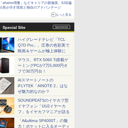
「ahamo増量」などキャリアの新施策、IIJ谷脇
社長が示す現状と独自のアドバンテージ
もっと見る
Special Site
ハイグレードテレビ「TCL
Q7D Pro」。圧巻の色彩美で
映画＆ゲームが極上体験に
マウス、RTX 5060 Ti搭載ゲ
ーミングPCが7万5,000円オ
フで30万円台！
AIスマートノートの
iFLYTEK「AINOTE 2」はな
ぜ魅力的なのか？
SOUNDPEATSのイヤカフ型
イヤフォン「UU2イヤーカ
フ」をイヤカフマニアが語る
「A&ultima SP4000T」の魅
力！ポケットに入るオーディ