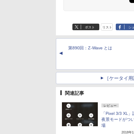
ポスト
リスト
シ
第890回：Z-Wave とは
▲
［ケータイ用
関連記事
レビュー
「Pixel 3/3 X
夜景モードがつ
場
2018年