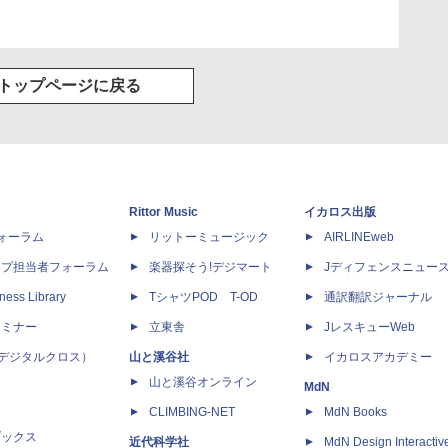
トップページに戻る
Rittor Music
イカロス出版
dフォーラム
リットーミュージック
AIRLINEweb
ップ担当者フォーラム
楽器探そう!デジマート
Jディフェンスニュー
ness Library
TシャツPOD T-OD
通訳翻訳ジャーナル
セミナー
立東舎
JレスキューWeb
 X（デジタルクロス）
山と溪谷社
イカロスアカデミー
山と溪谷オンライン
MdN
CLIMBING-NET
MdN Books
ブックス
近代科学社
MdN Design Interactiv