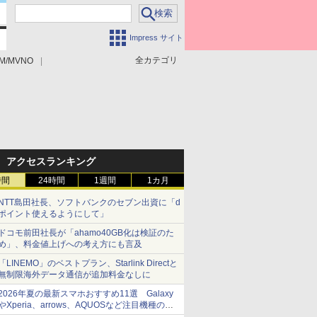
Impress サイト
全カテゴリ
M/MVNO
アクセスランキング
時間
24時間
1週間
1カ月
NTT島田社長、ソフトバンクのセブン出資に「d
ポイント使えるようにして」
ドコモ前田社長が「ahamo40GB化は検証のた
め」、料金値上げへの考え方にも言及
「LINEMO」のベストプラン、Starlink Directと
無制限海外データ通信が追加料金なしに
2026年夏の最新スマホおすすめ11選 Galaxy
やXperia、arrows、AQUOSなど注目機種の特
徴は