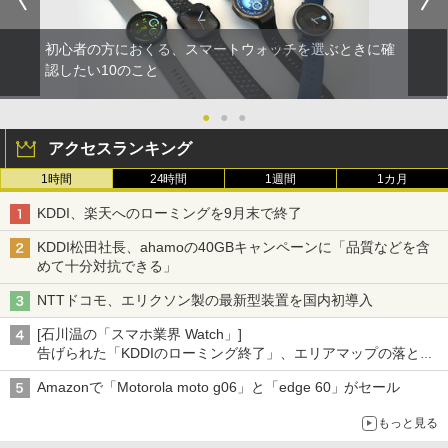
初心者の方におくる、スマートウォッチを選ぶときに確
認したい10のこと
●
●
●
アクセスランキング
1時間
24時間
1週間
1カ月
KDDI、楽天へのローミングを9月末で終了
KDDI松田社長、ahamoの40GBキャンペーンに「品質などを含
めて十分対抗できる」
NTTドコモ、エリクソン製の最新型装置を国内初導入
[石川温の「スマホ業界 Watch」]
告げられた「KDDIのローミング終了」、エリアマップの落とし
穴と楽天モバイルの課題
Amazonで「Motorola moto g06」と「edge 60」がセール
もっと見る