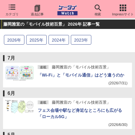
カテゴリ
過去記事
検索
Impressサイト
藤岡雅宣の「モバイル技術百景」 2026年 記事一覧
2026
年
2025
年
2024
年
2023
年
7月
藤岡雅宣の「モバイル技術百景」
連載
「Wi-Fi」と「モバイル通信」はどう違うのか
(2026/7/31)
6月
藤岡雅宣の「モバイル技術百景」
連載
フェス会場や駅など身近なところにも広がる
「ローカル5G」
(2026/6/30)
5月