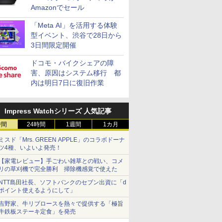
Amazonでセール
「Meta AI」を活用する体験
型イベント、渋谷で28日から
3日間限定開催
ドコモ・バイクシェアの障
害、原因はシステム移行 都
内は明日7日に復旧作業
Impress Watchシリーズ 人気記事
時間
24時間
1週間
1カ月
ミスド「Mrs. GREEN APPLE」のコラボドーナ
ツ4種、いよいよ発売！
【家電レビュー】手ごわい雑草との戦い、コメ
リの草刈機で完全勝利 掃除機感覚で使えた
NTT島田社長、ソフトバンクのセブン出資に「d
ポイント使えるようにして」
吉野家、牛リブロースを熱々で提供する「極旨
牛鉄板ステーキ定食」を発売