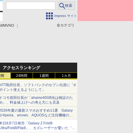
Impress サイト
全カテゴリ
M/MVNO
アクセスランキング
時間
24時間
1週間
1カ月
NTT島田社長、ソフトバンクのセブン出資に「d
ポイント使えるようにして」
ドコモ前田社長が「ahamo40GB化は検証のた
め」、料金値上げへの考え方にも言及
2026年夏の最新スマホおすすめ11選 Galaxy
やXperia、arrows、AQUOSなど注目機種の特
徴は
本日8月7日発売「Galaxy Z Fold8
Ultra/Fold8/Flip8」、カズレーザーが驚いた「そ
ば屋のメニュー並みの薄さ」