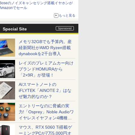
Boseのノイズキャンセリング搭載イヤホンが
Amazonでセール
もっと見る
Special Site
メモリ32GBでも予算内。産
経新聞社がAMD Ryzen搭載
dynabookを2千台導入
レイズのプレミアムカー向け
ブランドHOMURAから
「2×9R」が登場！
AIスマートノートの
iFLYTEK「AINOTE 2」はな
ぜ魅力的なのか？
エントリーなのに脅威の実
力!「Osprey」Noble Audioワ
イヤレスイヤフォン4機種を
一気に聴く
マウス、RTX 5060 Ti搭載ゲ
ーミングPCが7万5,000円オ