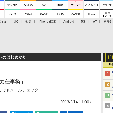
バイル
UQ
楽天
iPhone (iOS)
Android
5G
IoT
格安SI
アクセサリー
業界動向
法人向け
最新技術/その他
ンのはじめかた
1
無料の仕事術」
でもどこでもメールチェック
（2013/2/14 11:00）