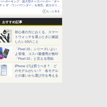
バーガーキング、超大型チーズバーガー「ダー
ティ ザ・ワンパウンダー」を発売。総カロリー
約1656kcal、総重量約527g！
もっと見る
おすすめ記事
初心者の方におくる、スマー
トウォッチを選ぶときに確認
したい10のこと
「Pixel 10」シリーズいよい
よ登場、コスパ最優秀が無印
「Pixel 10」と言える理由
iPhone 17は買うべき？ ど
のモデルがいい？ 各モデル
との違いから選び方を考える