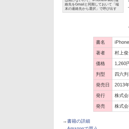
は開けないので、iPhone/iPadの連
絡先をGmailと同期しておいて「端
末の連絡先から選択」で呼び出す
書名
iPho
著者
村上俊
価格
1,26
判型
四六判
発売日
2013
発行
株式会
発売
株式会
→
書籍の詳細
→
Amazonで買う