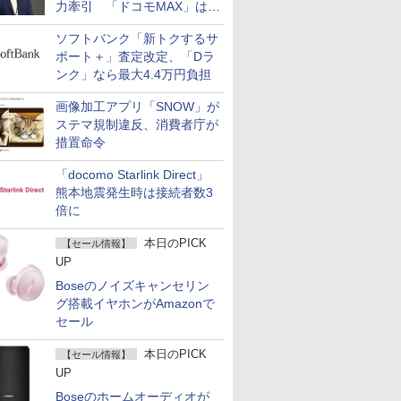
力牽引 「ドコモMAX」は
400万契約突破
ソフトバンク「新トクするサ
ポート＋」査定改定、「Dラ
ンク」なら最大4.4万円負担
画像加工アプリ「SNOW」が
ステマ規制違反、消費者庁が
措置命令
「docomo Starlink Direct」
熊本地震発生時は接続者数3
倍に
本日のPICK
【セール情報】
UP
Boseのノイズキャンセリン
グ搭載イヤホンがAmazonで
セール
本日のPICK
【セール情報】
UP
Boseのホームオーディオが