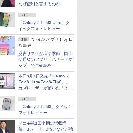
なぜ便利と言えるのか
レビュー
「Galaxy Z Fold8 Ultra」ク
イックフォトレビュー
てっぱんアプリ！
by
日
連載
沼 諭史
災害リスクが増す季節、国土
交通省のアプリ「ハザードマ
ップ」で再確認を
本日8月7日発売「Galaxy Z
Fold8 Ultra/Fold8/Flip8」、
カズレーザーが驚いた「そば
屋のメニュー並みの薄さ」
レビュー
「Galaxy Z Fold8」クイック
フォトレビュー
ドコモ第1四半期は増収増
益、dカード・d払いなどが強