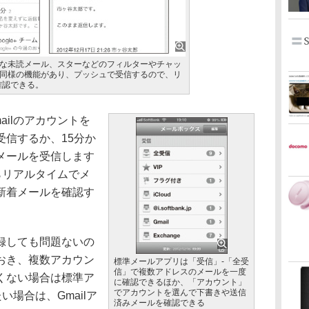
重要な未読メール、スターなどのフィルターやチャッ
lと同様の機能があり、プッシュで受信するので、リ
確認できる。
ilのアカウントを
受信するか、15分か
メールを受信します
からリアルタイムでメ
新着メールを確認す
録しても問題ないの
おき、複数アカウン
標準メールアプリは「受信」-「全受
信」で複数アドレスのメールを一度
くない場合は標準ア
に確認できるほか、「アカウント」
でアカウントを選んで下書きや送信
い場合は、Gmailア
済みメールを確認できる