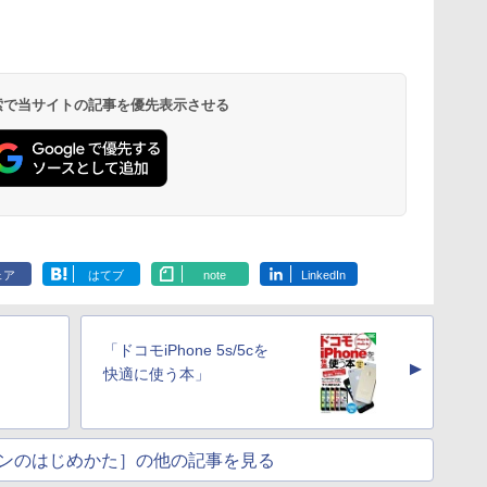
 検索で当サイトの記事を優先表示させる
ェア
はてブ
note
LinkedIn
「ドコモiPhone 5s/5cを
▲
快適に使う本」
ンのはじめかた］の他の記事を見る