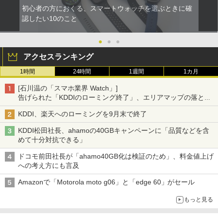
初心者の方におくる、スマートウォッチを選ぶときに確
認したい10のこと
●
●
●
アクセスランキング
1時間
24時間
1週間
1カ月
[石川温の「スマホ業界 Watch」]
告げられた「KDDIのローミング終了」、エリアマップの落とし
穴と楽天モバイルの課題
KDDI、楽天へのローミングを9月末で終了
KDDI松田社長、ahamoの40GBキャンペーンに「品質などを含
めて十分対抗できる」
ドコモ前田社長が「ahamo40GB化は検証のため」、料金値上げ
への考え方にも言及
Amazonで「Motorola moto g06」と「edge 60」がセール
もっと見る