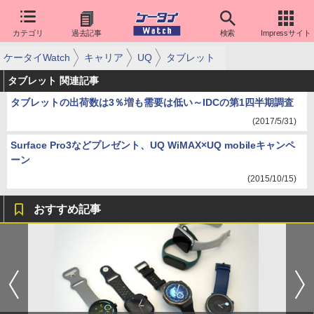
カテゴリ
過去記事
検索
Impressサイト
ケータイWatch
キャリア
UQ
タブレット
タブレット 関連記事
タブレットの出荷数は3％増も需要は低い～IDCの第1四半期調査
(2017/5/31)
Surface Pro3などプレゼント、UQ WiMAX×UQ mobileキャンペ
ーン
(2015/10/15)
おすすめ記事