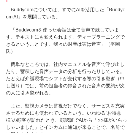
Buddycomについては、すでにAIを活用した「Buddyc
om AI」を展開している。
「Buddycomを使った会話は全て音声で残していま
す。テキストにも変えられます。ディープラーニングで
きるということです。我々の財産は実は音声」（平岡
氏）
簡単なところでは、社内マニュアルを音声で呼び出し
たり、蓄積した音声データの分析を行ったりしている。
たとえば介護現場でシフトが交代する際の引き継ぎ（申
し送り）では、前の担当者の録音された音声の要約が次
の人に引き継がれる。
また、監視カメラは監視だけでなく、サービスを充実
させるためにも使われているという。いわゆる“お得意
様”の顧客が訪れたとき、顔認証でAIから「○○様がいらっ
しゃいました」とインカムに通知が来ることで、名前で