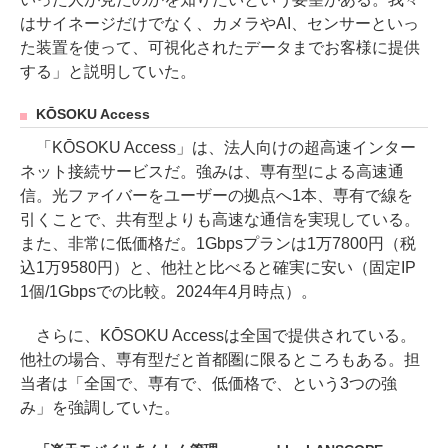
はサイネージだけでなく、カメラやAI、センサーといっ
た装置を使って、可視化されたデータまでお客様に提供
する」と説明していた。
KŌSOKU Access
「KŌSOKU Access」は、法人向けの超高速インター
ネット接続サービスだ。強みは、専有型による高速通
信。光ファイバーをユーザーの拠点へ1本、専有で線を
引くことで、共有型よりも高速な通信を実現している。
また、非常に低価格だ。1Gbpsプランは1万7800円（税
込1万9580円）と、他社と比べると確実に安い（固定IP
1個/1Gbpsでの比較。2024年4月時点）。
さらに、KŌSOKU Accessは全国で提供されている。
他社の場合、専有型だと首都圏に限るところもある。担
当者は「全国で、専有で、低価格で、という3つの強
み」を強調していた。