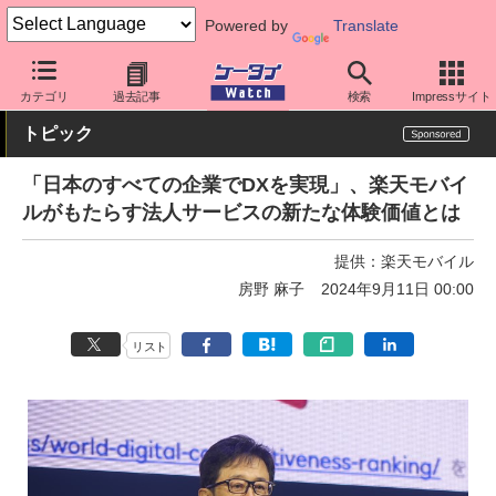
Powered by
Translate
ケータイ Watch
キャリア
楽天
ネットワーク/技術
カテゴリ
過去記事
検索
Impressサイト
トピック
「日本のすべての企業でDXを実現」、楽天モバイ
ルがもたらす法人サービスの新たな体験価値とは
提供：
楽天モバイル
房野 麻子
2024年9月11日 00:00
リスト