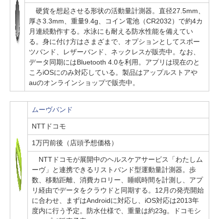
硬貨を想起させる形状の活動量計測器。直径27.5mm、
厚さ3.3mm、重量9.4g、コイン電池（CR2032）で約4カ
月連続動作する。水泳にも耐える防水性能を備えてい
る。身に付け方はさまざまで、オプションとしてスポー
ツバンド、レザーバンド、ネックレスが販売中。なお、
データ同期にはBluetooth 4.0を利用。アプリは現在のと
ころiOSにのみ対応している。製品はアップルストアや
auのオンラインショップで販売中。
ムーヴバンド
NTTドコモ
1万円前後（店頭予想価格）
NTTドコモが展開中のヘルスケアサービス「わたしム
ーヴ」と連携できるリストバンド型運動量計測器。歩
数、移動距離、消費カロリー、睡眠時間を計測し、アプ
リ経由でデータをクラウドと同期する。12月の発売開始
に合わせ、まずはAndroidに対応し、iOS対応は2013年
度内に行う予定。防水仕様で、重量は約23g。ドコモシ