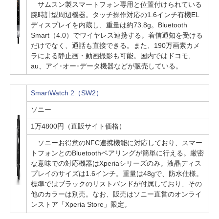
サムスン製スマートフォン専用と位置付けられている
腕時計型周辺機器。タッチ操作対応の1.6インチ有機EL
ディスプレイを内蔵し、重量は約73.8g。Bluetooth
Smart（4.0）でワイヤレス連携する。着信通知を受ける
だけでなく、通話も直接できる。また、190万画素カメ
ラによる静止画・動画撮影も可能。国内ではドコモ、
au、アイ･オー･データ機器などが販売している。
SmartWatch 2（SW2）
ソニー
1万4800円（直販サイト価格）
ソニーお得意のNFC連携機能に対応しており、スマー
トフォンとのBluetoothペアリングが簡単に行える。厳密
な意味での対応機器はXperiaシリーズのみ。液晶ディス
プレイのサイズは1.6インチ。重量は48gで、防水仕様。
標準ではブラックのリストバンドが付属しており、その
他のカラーは別売。なお、販売はソニー直営のオンライ
ンストア「Xperia Store」限定。