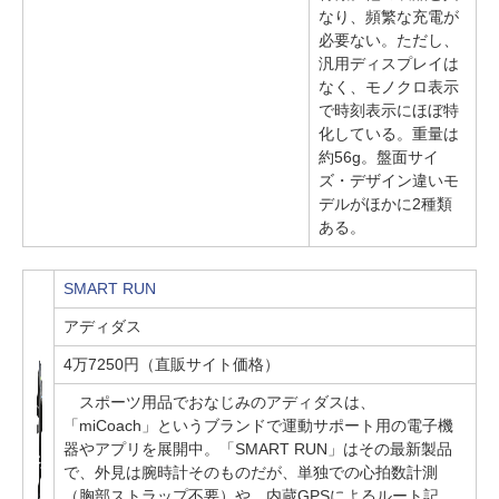
なり、頻繁な充電が
必要ない。ただし、
汎用ディスプレイは
なく、モノクロ表示
で時刻表示にほぼ特
化している。重量は
約56g。盤面サイ
ズ・デザイン違いモ
デルがほかに2種類
ある。
SMART RUN
アディダス
4万7250円（直販サイト価格）
スポーツ用品でおなじみのアディダスは、
「miCoach」というブランドで運動サポート用の電子機
器やアプリを展開中。「SMART RUN」はその最新製品
で、外見は腕時計そのものだが、単独での心拍数計測
（胸部ストラップ不要）や、内蔵GPSによるルート記