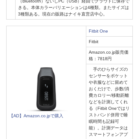
（Bluetooth）ないしPC（USB）経由でクラウドに保存で
きる。本体カラーバリエーションは4種類。またサイズは
3種類ある。現在の販路はナイキ直営店中心。
Fitbit One
Fitbit
Amazon.co.jp販売価
格：7818円
手のひらサイズの
センサーをポケット
や衣服などに留めて
おくだけで、歩数/消
費カロリー/移動距離
などを計測してくれ
る（Fitbit Oneではリ
ストバンド併用で睡
【AD】Amazon.co.jpで購入
眠時間も記録可
能）。計測データは
スマートフォンアプ