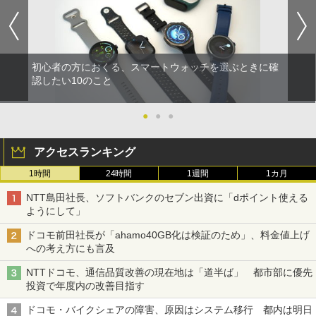
初心者の方におくる、スマートウォッチを選ぶときに確
認したい10のこと
●
●
●
アクセスランキング
1時間
24時間
1週間
1カ月
NTT島田社長、ソフトバンクのセブン出資に「dポイント使える
ようにして」
ドコモ前田社長が「ahamo40GB化は検証のため」、料金値上げ
への考え方にも言及
NTTドコモ、通信品質改善の現在地は「道半ば」 都市部に優先
投資で年度内の改善目指す
ドコモ・バイクシェアの障害、原因はシステム移行 都内は明日