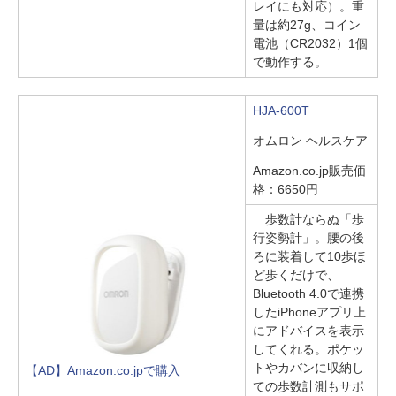
レイにも対応）。重
量は約27g、コイン
電池（CR2032）1個
で動作する。
HJA-600T
オムロン ヘルスケア
Amazon.co.jp販売価
格：6650円
歩数計ならぬ「歩
行姿勢計」。腰の後
ろに装着して10歩ほ
ど歩くだけで、
Bluetooth 4.0で連携
したiPhoneアプリ上
にアドバイスを表示
してくれる。ポケッ
トやカバンに収納し
【AD】Amazon.co.jpで購入
ての歩数計測もサポ