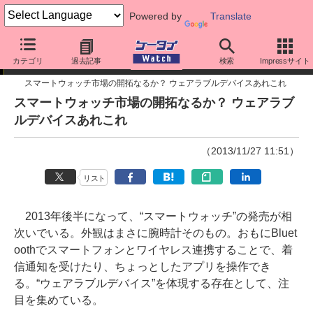
Powered by
Translate
スマートフォン周辺機器カタログ
カテゴリ
過去記事
検索
Impressサイト
スマートウォッチ市場の開拓なるか？ ウェアラブルデバイスあれこれ
スマートウォッチ市場の開拓なるか？ ウェアラブ
ルデバイスあれこれ
（2013/11/27 11:51）
リスト
2013年後半になって、“スマートウォッチ”の発売が相
次いでいる。外観はまさに腕時計そのもの。おもにBluet
oothでスマートフォンとワイヤレス連携することで、着
信通知を受けたり、ちょっとしたアプリを操作でき
る。“ウェアラブルデバイス”を体現する存在として、注
目を集めている。