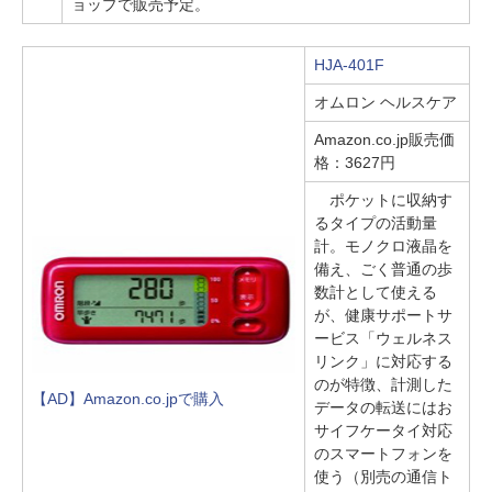
ョップで販売予定。
HJA-401F
オムロン ヘルスケア
Amazon.co.jp販売価
格：3627円
ポケットに収納す
るタイプの活動量
計。モノクロ液晶を
備え、ごく普通の歩
数計として使える
が、健康サポートサ
ービス「ウェルネス
リンク」に対応する
のが特徴、計測した
【AD】Amazon.co.jpで購入
データの転送にはお
サイフケータイ対応
のスマートフォンを
使う（別売の通信ト