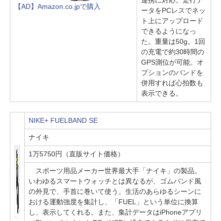
連携に対応。走行デ
【AD】Amazon.co.jpで購入
ータをPCレスでネッ
ト上にアップロード
できるようになっ
た。重量は50g。1回
の充電で約30時間の
GPS測位が可能。オ
プションのバンドを
併用すれば心拍数も
表示できる。
NIKE+ FUELBAND SE
ナイキ
1万5750円（直販サイト価格）
スポーツ用品メーカー世界最大手「ナイキ」の製品。
いわゆるスマートウォッチとは異なるが、ゴムバンド風
の外見で、手首に巻いて使う。生活のあらゆるシーンに
おける運動強度を集計し、「FUEL」という単位に換算
し、表示してくれる。また、集計データはiPhoneアプリ