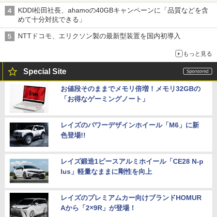
穴と楽天モバイルの課題
KDDI松田社長、ahamoの40GBキャンペーンに「品質などを含
めて十分対抗できる」
NTTドコモ、エリクソン製の最新型装置を国内初導入
もっと見る
Special Site
お値段そのままでメモリ倍増！メモリ32GBの
「お得なゲーミングノート」
レイズのパワーデザインホイール「M6」に新
色登場!!
レイズ鍛造1ピースアルミホイール「CE28 N-p
lus」軽量なままに剛性を向上
レイズのプレミアムカー向けブランドHOMUR
Aから「2×9R」が登場！