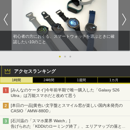
初心者の方におくる、スマートウォッチを選ぶときに確
認したい10のこと
●
●
●
アクセスランキング
1時間
24時間
1週間
1カ月
[みんなのケータイ]今年前半期で唯一購入した「Galaxy S26
Ultra」は万能スマホだと改めて思う
[本日の一品]黄色い文字盤とスマイル窓が楽しい国内未発売の
CASIO「AMW-880D」
[石川温の「スマホ業界 Watch」]
告げられた「KDDIのローミング終了」、エリアマップの落とし