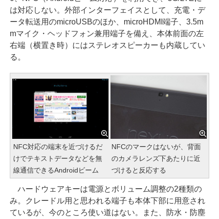
は対応しない。外部インターフェイスとして、充電・デ
ータ転送用のmicroUSBのほか、microHDMI端子、3.5m
mマイク・ヘッドフォン兼用端子を備え、本体前面の左
右端（横置き時）にはステレオスピーカーも内蔵してい
る。
NFC対応の端末を近づけるだ
NFCのマークはないが、背面
けでテキストデータなどを無
のカメラレンズ下あたりに近
線通信できるAndroidビーム
づけると反応する
ハードウェアキーは電源とボリューム調整の2種類の
み。クレードル用と思われる端子も本体下部に用意され
ているが、今のところ使い道はない。また、防水・防塵