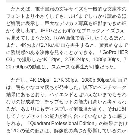
たとえば、電子書籍の文字サイズを一般的な文庫本の
フォントより小さくしても、ルビまでしっかり読めるほ
ど鮮明に表示し、巨大なデジカメ写真も細部まできめ細
かく映し出す。JPEGだとわずかなブロックノイズさえ
も見えてしまうため、RAW画像で表示したくなるほど。
また、4Kおよび2.7Kの動画を再生すると、驚異的なまで
に臨場感のある映像を見ることができる。「GoPro HER
O3」で撮影した4K 12fps、2.7K 24fps、1080p 30fps、7
20p 60fpsの動画は、スムーズな再生が可能だった。
ただし、4K 15fps、2.7K 30fps、1080p 60fpsの動画で
は、明らかなコマ落ちが発生した。以下のベンチマーク
結果にあるとおり、ハイエンドとはいえないまでもそれ
なりの好成績で、チップセットの能力は高いと考えられ
るが、あまりにもディスプレイ解像度が高く、それに対
してチップセットの能力が釣り合っていないように感じ
られる。「Quadrant Professional Edition」の結果におけ
る“2D”の値の低さは、解像度の高さが影響しているのか