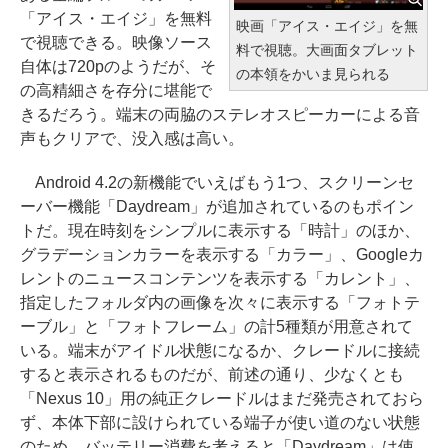
「アイス・エイジ」を無料
映画「アイス・エイジ」を無
で視聴できる。映像ソース
料で視聴。大画面タブレット
自体は720pのようだが、そ
の本領をかいま見られる
の高精細さを存分に堪能で
きるだろう。端末の両脇のステレオスピーカーによる音
声もクリアで、没入感は高い。
Android 4.2の新機能でいえばもう1つ、スクリーンセ
ーバー機能「Daydream」が追加されているのもポイン
トだ。現在時刻をシンプルに表示する「時計」のほか、
グラデーションカラーを表示する「カラー」、Googleカ
レントのニュースコンテンツを表示する「カレント」、
指定したフォルダ内の画像を次々に表示する「フォトテ
ーブル」と「フォトフレーム」の計5種類が用意されて
いる。端末がアイドル状態になるか、クレードルに接続
すると表示されるものだが、前述の通り、少なくとも
「Nexus 10」用の純正クレードルはまだ発売されておら
ず、本体下部に設けられている端子が使い道のない状態
のため、バッテリー消費を考えると「Daydream」は使