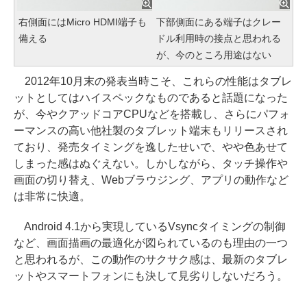
右側面にはMicro HDMI端子も
下部側面にある端子はクレー
備える
ドル利用時の接点と思われる
が、今のところ用途はない
2012年10月末の発表当時こそ、これらの性能はタブレ
ットとしてはハイスペックなものであると話題になった
が、今やクアッドコアCPUなどを搭載し、さらにパフォ
ーマンスの高い他社製のタブレット端末もリリースされ
ており、発売タイミングを逸したせいで、やや色あせて
しまった感はぬぐえない。しかしながら、タッチ操作や
画面の切り替え、Webブラウジング、アプリの動作など
は非常に快適。
Android 4.1から実現しているVsyncタイミングの制御
など、画面描画の最適化が図られているのも理由の一つ
と思われるが、この動作のサクサク感は、最新のタブレ
ットやスマートフォンにも決して見劣りしないだろう。