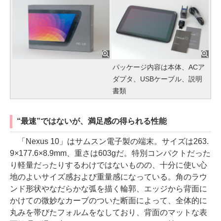
パッケージ内容は本体、ACア
ダプタ、USBケーブル、説明
書類
“最速”ではないが、満足感の得られる性能
「Nexus 10」はサムスン電子製の端末。サイズは263.
9×177.6×8.9mm、重さは603gだ。特別コンパクトだった
り軽量だったりするわけではないものの、十分に使い心
地のよいサイズ感および重量感になっている。角のラウ
ンド形状やなだらかな弧を描く輪郭、エッジから背面に
かけての微妙なカーブのついた断面によって、全体的に
丸みを帯びたフォルムをなしており、背面のマットな表