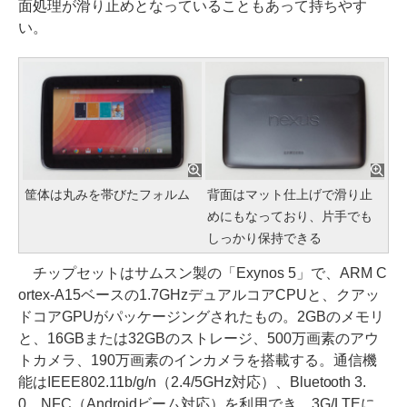
面処理が滑り止めとなっていることもあって持ちやす
い。
筐体は丸みを帯びたフォルム
背面はマット仕上げで滑り止
めにもなっており、片手でも
しっかり保持できる
チップセットはサムスン製の「Exynos 5」で、ARM C
ortex-A15ベースの1.7GHzデュアルコアCPUと、クアッ
ドコアGPUがパッケージングされたもの。2GBのメモリ
と、16GBまたは32GBのストレージ、500万画素のアウ
トカメラ、190万画素のインカメラを搭載する。通信機
能はIEEE802.11b/g/n（2.4/5GHz対応）、Bluetooth 3.
0、NFC（Androidビーム対応）を利用でき、3G/LTEに