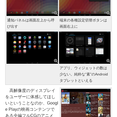
通知パネルは画面左上から呼
端末の各種設定切替ボタンは
び出す
画面右上に
アプリ、ウィジェットの数は
少ない。純粋な“素”のAndroid
タブレットといえる
高解像度のディスプレイ
をユーザーに体感してほし
いということなのか、Googl
e Playの映画コンテンツで
ある全編フルCGのアニメ