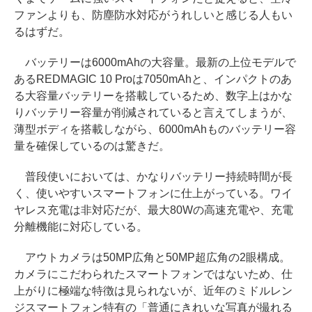
ファンよりも、防塵防水対応がうれしいと感じる人もい
るはずだ。
バッテリーは6000mAhの大容量。最新の上位モデルで
あるREDMAGIC 10 Proは7050mAhと、インパクトのあ
る大容量バッテリーを搭載しているため、数字上はかな
りバッテリー容量が削減されていると言えてしまうが、
薄型ボディを搭載しながら、6000mAhものバッテリー容
量を確保しているのは驚きだ。
普段使いにおいては、かなりバッテリー持続時間が長
く、使いやすいスマートフォンに仕上がっている。ワイ
ヤレス充電は非対応だが、最大80Wの高速充電や、充電
分離機能に対応している。
アウトカメラは50MP広角と50MP超広角の2眼構成。
カメラにこだわられたスマートフォンではないため、仕
上がりに極端な特徴は見られないが、近年のミドルレン
ジスマートフォン特有の「普通にきれいな写真が撮れる