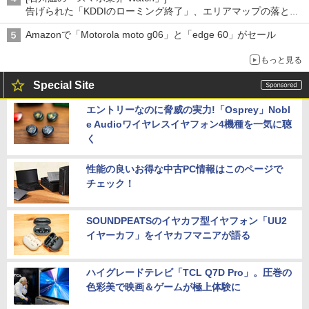
告げられた「KDDIのローミング終了」、エリアマップの落とし
穴と楽天モバイルの課題
Amazonで「Motorola moto g06」と「edge 60」がセール
もっと見る
Special Site
エントリーなのに脅威の実力!「Osprey」Nobl
e Audioワイヤレスイヤフォン4機種を一気に聴
く
性能の良いお得な中古PC情報はこのページで
チェック！
SOUNDPEATSのイヤカフ型イヤフォン「UU2
イヤーカフ」をイヤカフマニアが語る
ハイグレードテレビ「TCL Q7D Pro」。圧巻の
色彩美で映画＆ゲームが極上体験に