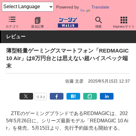
Powered by
Translate
ケータイ Watch
OS
Android
カテゴリ
過去記事
検索
Impressサイト
レビュー
薄型軽量ゲーミングスマートフォン「REDMAGIC
10 Air」は8万円台とは思えない超ハイスペック端
末
佐藤 文彦
2025年5月15日 12:37
リスト
ZTEのゲーミングブランドであるREDMAGICは、202
5年5月26日に、シリーズ最新モデル「REDMAGIC 10 Ai
r」を発売。5月15日より、先行予約販売も開始する。