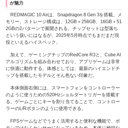
が魅力
REDMAGIC 10 Airは、Snapdragon 8 Gen 3を搭載。メ
モリー、ストレージ構成は、12GB＋256GB、16GB＋51
2GBの2パターンで展開される。チップセットは型落ち
という扱いにはなるが、2025年5月時点でもまだまだ現
役といえるハイスペック。
加えて、ゲーミングチップのRedCore R3と、Cube AI
アルゴリズムを組み合わせており、アプリゲームは非常
に快適に動作する。体感としては、最新のハイエンドチ
ップを搭載したモデルとそん色ない印象だ。
本体側面右側には、スマートフォンをコントローラー
のように使うための520Hzショルダートリガーを搭載す
る。ゲームごとにキーを割り当てることで、コントロー
ラーのL/Rボタンのように使用できる。
FPSゲームなどでうまく活用すると便利な機能で、ボ
タンではなくセンサーになっているため、本体に極端な