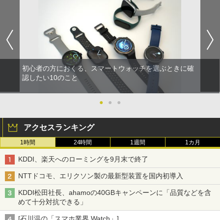
初心者の方におくる、スマートウォッチを選ぶときに確
認したい10のこと
●
●
●
アクセスランキング
1時間
24時間
1週間
1カ月
KDDI、楽天へのローミングを9月末で終了
NTTドコモ、エリクソン製の最新型装置を国内初導入
KDDI松田社長、ahamoの40GBキャンペーンに「品質などを含
めて十分対抗できる」
[石川温の「スマホ業界 Watch」]