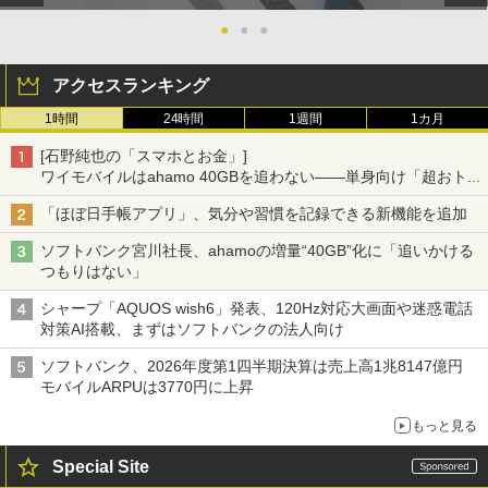
●
●
●
アクセスランキング
1時間
24時間
1週間
1カ月
[石野純也の「スマホとお金」]
ワイモバイルはahamo 40GBを追わない――単身向け「超おトク
割」の安さと1年限定の注意点
「ほぼ日手帳アプリ」、気分や習慣を記録できる新機能を追加
ソフトバンク宮川社長、ahamoの増量“40GB”化に「追いかける
つもりはない」
シャープ「AQUOS wish6」発表、120Hz対応大画面や迷惑電話
対策AI搭載、まずはソフトバンクの法人向け
ソフトバンク、2026年度第1四半期決算は売上高1兆8147億円
モバイルARPUは3770円に上昇
もっと見る
Special Site