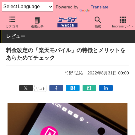
Powered by
Translate
ケータイ Watch
キャリア
楽天
料金プラン・割引
カテゴリ
過去記事
検索
Impressサイト
レビュー
料金改定の「楽天モバイル」の特徴とメリットを
あらためてチェック
竹野 弘祐
2022年8月31日 00:00
リスト