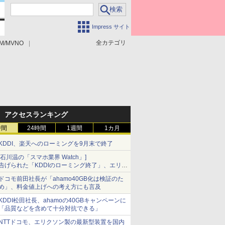
Impress サイト
全カテゴリ
M/MVNO
アクセスランキング
時間
24時間
1週間
1カ月
KDDI、楽天へのローミングを9月末で終了
[石川温の「スマホ業界 Watch」]
告げられた「KDDIのローミング終了」、エリア
マップの落とし穴と楽天モバイルの課題
ドコモ前田社長が「ahamo40GB化は検証のた
め」、料金値上げへの考え方にも言及
KDDI松田社長、ahamoの40GBキャンペーンに
「品質などを含めて十分対抗できる」
NTTドコモ、エリクソン製の最新型装置を国内