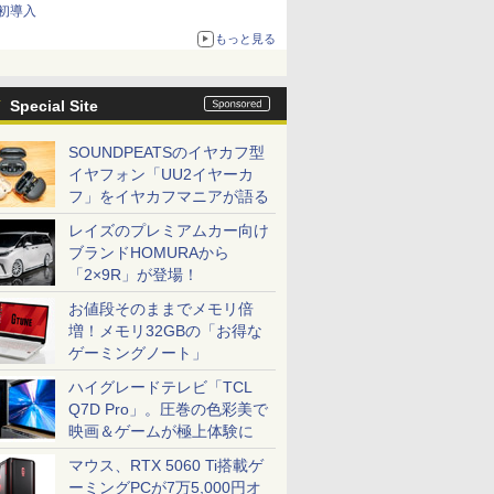
初導入
もっと見る
Special Site
SOUNDPEATSのイヤカフ型
イヤフォン「UU2イヤーカ
フ」をイヤカフマニアが語る
レイズのプレミアムカー向け
ブランドHOMURAから
「2×9R」が登場！
お値段そのままでメモリ倍
増！メモリ32GBの「お得な
ゲーミングノート」
ハイグレードテレビ「TCL
Q7D Pro」。圧巻の色彩美で
映画＆ゲームが極上体験に
マウス、RTX 5060 Ti搭載ゲ
ーミングPCが7万5,000円オ