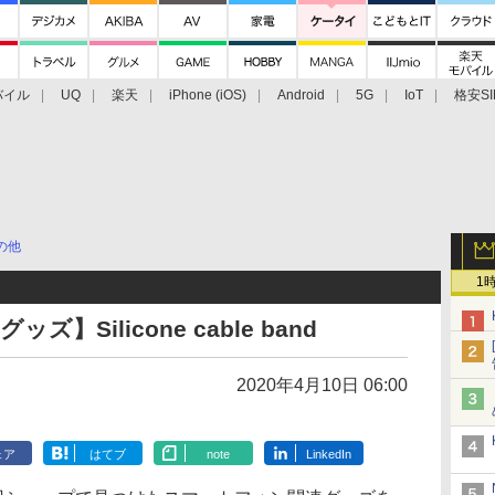
バイル
UQ
楽天
iPhone (iOS)
Android
5G
IoT
格安SI
アクセサリー
業界動向
法人向け
最新技術/その他
の他
1
】Silicone cable band
2020年4月10日 06:00
ェア
はてブ
note
LinkedIn