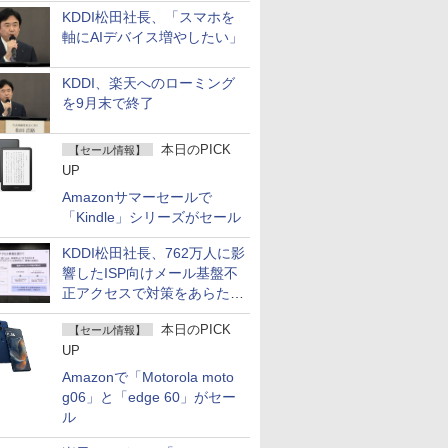
KDDI松田社長、「スマホを
軸にAIデバイス増やしたい」
KDDI、楽天へのローミング
を9月末で終了
本日のPICK
【セール情報】
UP
Amazonサマーセールで
「Kindle」シリーズがセール
KDDI松田社長、762万人に影
響したISP向けメール基盤不
正アクセスで対策をあらため
て説明
本日のPICK
【セール情報】
UP
Amazonで「Motorola moto
g06」と「edge 60」がセー
ル