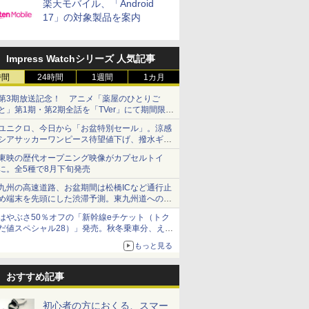
楽天モバイル、「Android
17」の対象製品を案内
Impress Watchシリーズ 人気記事
時間
24時間
1週間
1カ月
第3期放送記念！ アニメ「薬屋のひとりご
と」第1期・第2期全話を「TVer」にて期間限定
で順次無料配信開始
ユニクロ、今日から「お盆特別セール」。涼感
シアサッカーワンピース待望値下げ、撥水ギア
ショーツは1990円に
東映の歴代オープニング映像がカプセルトイ
に。全5種で8月下旬発売
九州の高速道路、お盆期間は松橋ICなど通行止
め端末を先頭にした渋滞予測。東九州道への迂
回は料金調整を実施
はやぶさ50％オフの「新幹線eチケット（トク
だ値スペシャル28）」発売。秋冬乗車分、えき
ねっと限定
もっと見る
おすすめ記事
初心者の方におくる、スマー