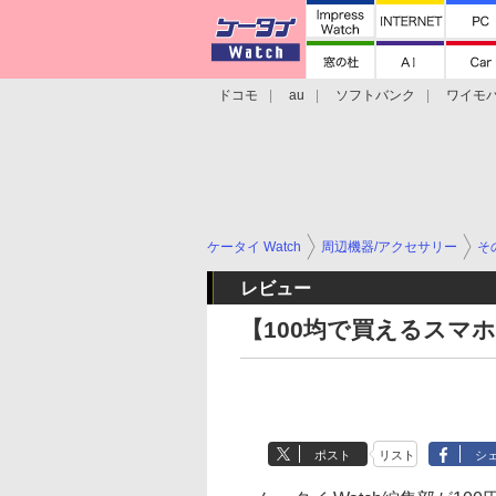
ドコモ
au
ソフトバンク
ワイモ
格安スマホ/SIMフリースマホ
周辺機器/
ケータイ Watch
周辺機器/アクセサリー
そ
レビュー
【100均で買えるスマホグッズ
ポスト
リスト
シ