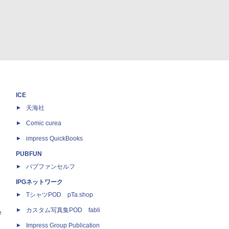
ICE
天海社
ス
Comic curea
impress QuickBooks
PUBFUN
パブファンセルフ
IPGネットワーク
TシャツPOD pTa.shop
カスタム写真集POD fabli
e
Impress Group Publication