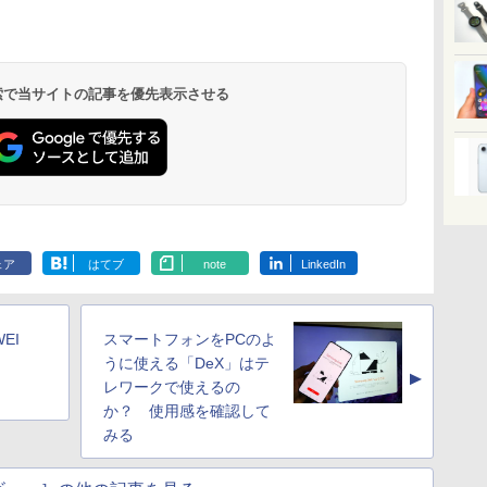
 検索で当サイトの記事を優先表示させる
ェア
はてブ
note
LinkedIn
EI
スマートフォンをPCのよ
うに使える「DeX」はテ
▲
レワークで使えるの
か？ 使用感を確認して
みる