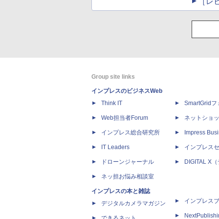
［レ
Group site links
インプレスのビジネスWeb
Think IT
SmartGri
Web担当者Forum
ネットショ
インプレス総合研究所
Impress Busi
IT Leaders
インプレス
ドローンジャーナル
DIGITAL
ネッ担お悩み相談室
インプレスの本と雑誌
インプレス
デジタルカメラマガジン
NextPublish
できるネット