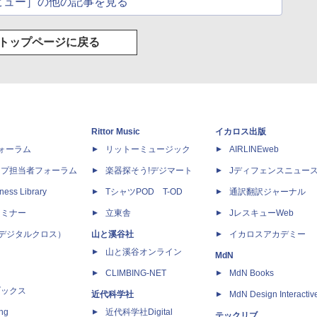
ビュー］の他の記事を見る
トップページに戻る
Rittor Music
イカロス出版
dフォーラム
リットーミュージック
AIRLINEweb
ップ担当者フォーラム
楽器探そう!デジマート
Jディフェンスニュー
ness Library
TシャツPOD T-OD
通訳翻訳ジャーナル
セミナー
立東舎
JレスキューWeb
 X（デジタルクロス）
山と溪谷社
イカロスアカデミー
山と溪谷オンライン
MdN
CLIMBING-NET
MdN Books
ブックス
近代科学社
MdN Design Interactiv
ing
近代科学社Digital
テックリブ