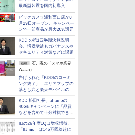
最新型装置を国内初導入
ビックカメラ浦和西口店が8
月29日オープン、キャンペー
ンで一部商品が最大20%還元
KDDIの第1四半期決算説明
会、増収増益もガバナンスや
セキュリティ対策などに課題
石川温の「スマホ業界
連載
Watch」
告げられた「KDDIのローミ
ング終了」、エリアマップの
落とし穴と楽天モバイルの課
題
KDDI松田社長、ahamoの
40GBキャンペーンに「品質
などを含めて十分対抗でき
る」
IIJの26年度1Qは増収増益、
「IIJmio」は145万回線超に