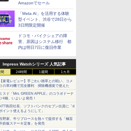
Amazonでセール
「Meta AI」を活用する体験
型イベント、渋谷で28日から
3日間限定開催
ドコモ・バイクシェアの障
害、原因はシステム移行 都
内は明日7日に復旧作業
Impress Watchシリーズ 人気記事
時間
24時間
1週間
1カ月
【家電レビュー】手ごわい雑草との戦い、コメ
リの草刈機で完全勝利 掃除機感覚で使えた
ミスド「Mrs. GREEN APPLE」のコラボドーナ
ツ4種、いよいよ発売！
NTT島田社長、ソフトバンクのセブン出資に「d
ポイント使えるようにして」
吉野家、牛リブロースを熱々で提供する「極旨
牛鉄板ステーキ定食」を発売