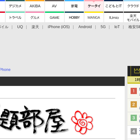
バイル
UQ
楽天
iPhone (iOS)
Android
5G
IoT
格安SI
アクセサリー
業界動向
法人向け
最新技術/その他
Phone
1