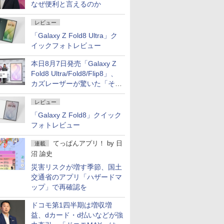
なぜ便利と言えるのか
レビュー
「Galaxy Z Fold8 Ultra」ク
イックフォトレビュー
本日8月7日発売「Galaxy Z
Fold8 Ultra/Fold8/Flip8」、
カズレーザーが驚いた「そば
屋のメニュー並みの薄さ」
レビュー
「Galaxy Z Fold8」クイック
フォトレビュー
てっぱんアプリ！
by
日
連載
沼 諭史
災害リスクが増す季節、国土
交通省のアプリ「ハザードマ
ップ」で再確認を
ドコモ第1四半期は増収増
益、dカード・d払いなどが強