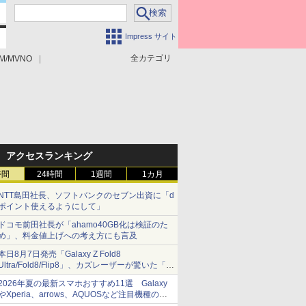
Impress サイト
全カテゴリ
M/MVNO
アクセスランキング
時間
24時間
1週間
1カ月
NTT島田社長、ソフトバンクのセブン出資に「d
ポイント使えるようにして」
ドコモ前田社長が「ahamo40GB化は検証のた
め」、料金値上げへの考え方にも言及
本日8月7日発売「Galaxy Z Fold8
Ultra/Fold8/Flip8」、カズレーザーが驚いた「そ
ば屋のメニュー並みの薄さ」
2026年夏の最新スマホおすすめ11選 Galaxy
やXperia、arrows、AQUOSなど注目機種の特
徴は