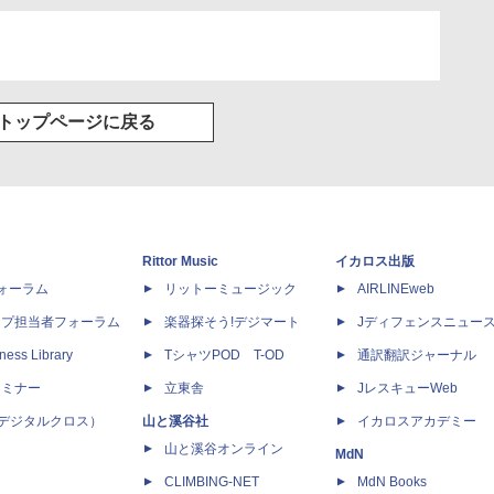
トップページに戻る
Rittor Music
イカロス出版
dフォーラム
リットーミュージック
AIRLINEweb
ップ担当者フォーラム
楽器探そう!デジマート
Jディフェンスニュー
ness Library
TシャツPOD T-OD
通訳翻訳ジャーナル
セミナー
立東舎
JレスキューWeb
 X（デジタルクロス）
山と溪谷社
イカロスアカデミー
山と溪谷オンライン
MdN
CLIMBING-NET
MdN Books