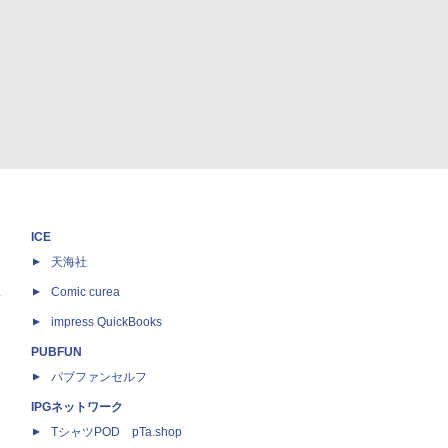
ICE
天海社
ス
Comic curea
impress QuickBooks
PUBFUN
パブファンセルフ
IPGネットワーク
TシャツPOD pTa.shop