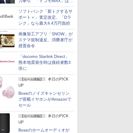
力牽引 「ドコモMAX」は
400万契約突破
ソフトバンク「新トクするサ
ポート＋」査定改定、「Dラ
ンク」なら最大4.4万円負担
画像加工アプリ「SNOW」が
ステマ規制違反、消費者庁が
措置命令
「docomo Starlink Direct」
熊本地震発生時は接続者数3
倍に
本日のPICK
【セール情報】
UP
Boseのノイズキャンセリン
グ搭載イヤホンがAmazonで
セール
本日のPICK
【セール情報】
UP
Boseのホームオーディオが