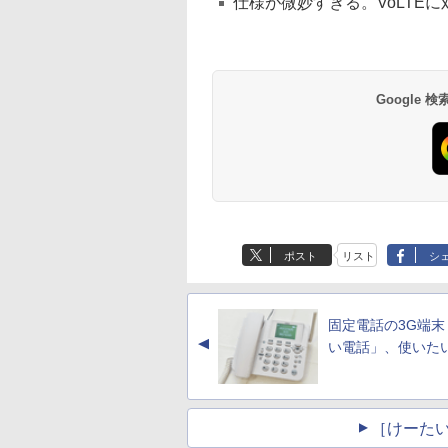
仕様が微妙すぎる。VoLTE
Google
ポスト
リスト
シ
固定電話の3G端末
▲
い電話」、使いた
［けーたい