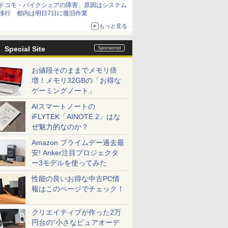
ドコモ・バイクシェアの障害、原因はシステム
移行 都内は明日7日に復旧作業
もっと見る
Special Site
お値段そのままでメモリ倍
増！メモリ32GBの「お得な
ゲーミングノート」
AIスマートノートの
iFLYTEK「AINOTE 2」はな
ぜ魅力的なのか？
Amazon プライムデー過去最
安! Anker注目プロジェクタ
ー3モデルを使ってみた
性能の良いお得な中古PC情
報はこのページでチェック！
クリエイティブが作った2万
円台の“小さなピュアオーデ