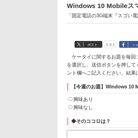
Windows 10 Mobi
「固定電話の3G端末『スゴい
ポスト
リスト
シ
ケータイに関するお題を毎回１
を選択し、送信ボタンを押して
ント欄へご記入ください。結果
【今週のお題】
Windows 1
興味あり
興味なし
◆そのココロは？