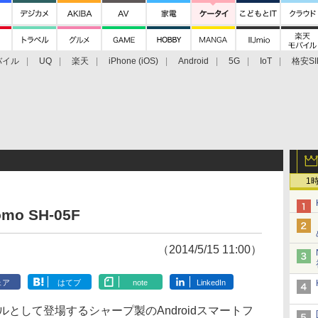
バイル
UQ
楽天
iPhone (iOS)
Android
5G
IoT
格安SI
アクセサリー
業界動向
法人向け
最新技術/その他
1
omo SH-05F
（2014/5/15 11:00）
ェア
はてブ
note
LinkedIn
ルとして登場するシャープ製のAndroidスマートフ