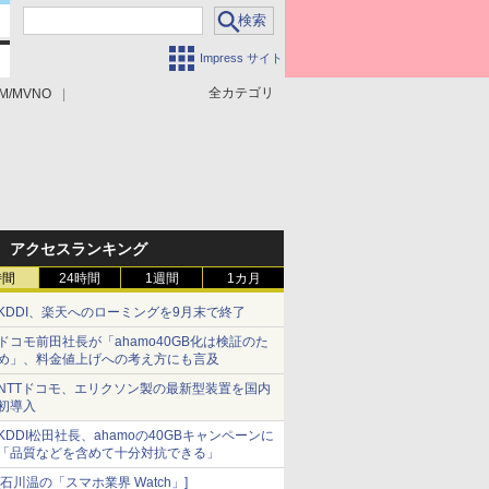
Impress サイト
全カテゴリ
M/MVNO
アクセスランキング
時間
24時間
1週間
1カ月
KDDI、楽天へのローミングを9月末で終了
ドコモ前田社長が「ahamo40GB化は検証のた
め」、料金値上げへの考え方にも言及
NTTドコモ、エリクソン製の最新型装置を国内
初導入
KDDI松田社長、ahamoの40GBキャンペーンに
「品質などを含めて十分対抗できる」
[石川温の「スマホ業界 Watch」]