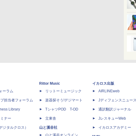
Rittor Music
イカロス出版
dフォーラム
リットーミュージック
AIRLINEweb
ップ担当者フォーラム
楽器探そう!デジマート
Jディフェンスニュー
ness Library
TシャツPOD T-OD
通訳翻訳ジャーナル
セミナー
立東舎
JレスキューWeb
 X（デジタルクロス）
山と溪谷社
イカロスアカデミー
山と溪谷オンライン