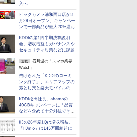
入へ
ビックカメラ浦和西口店が8
月29日オープン、キャンペー
ンで一部商品が最大20%還元
KDDIの第1四半期決算説明
会、増収増益もガバナンスや
セキュリティ対策などに課題
石川温の「スマホ業界
連載
Watch」
告げられた「KDDIのローミ
ング終了」、エリアマップの
落とし穴と楽天モバイルの課
題
KDDI松田社長、ahamoの
40GBキャンペーンに「品質
などを含めて十分対抗でき
る」
IIJの26年度1Qは増収増益、
「IIJmio」は145万回線超に