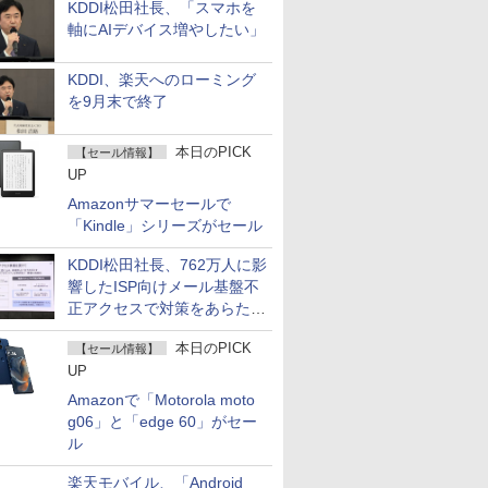
KDDI松田社長、「スマホを
軸にAIデバイス増やしたい」
KDDI、楽天へのローミング
を9月末で終了
本日のPICK
【セール情報】
UP
Amazonサマーセールで
「Kindle」シリーズがセール
KDDI松田社長、762万人に影
響したISP向けメール基盤不
正アクセスで対策をあらため
て説明
本日のPICK
【セール情報】
UP
Amazonで「Motorola moto
g06」と「edge 60」がセー
ル
楽天モバイル、「Android