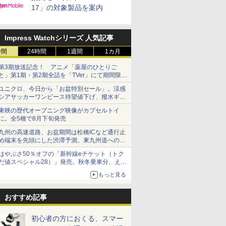
17」の対象製品を案内
Impress Watchシリーズ 人気記事
時間
24時間
1週間
1カ月
第3期放送記念！ アニメ「薬屋のひとりご
と」第1期・第2期全話を「TVer」にて期間限定
で順次無料配信開始
ユニクロ、今日から「お盆特別セール」。涼感
シアサッカーワンピース待望値下げ、撥水ギア
ショーツは1990円に
東映の歴代オープニング映像がカプセルトイ
に。全5種で8月下旬発売
九州の高速道路、お盆期間は松橋ICなど通行止
め端末を先頭にした渋滞予測。東九州道への迂
回は料金調整を実施
はやぶさ50％オフの「新幹線eチケット（トク
だ値スペシャル28）」発売。秋冬乗車分、えき
ねっと限定
もっと見る
おすすめ記事
初心者の方におくる、スマー