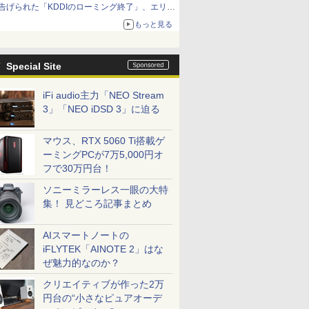
告げられた「KDDIのローミング終了」、エリア
マップの落とし穴と楽天モバイルの課題
もっと見る
Special Site
iFi audio主力「NEO Stream
3」「NEO iDSD 3」に迫る
マウス、RTX 5060 Ti搭載ゲ
ーミングPCが7万5,000円オ
フで30万円台！
ソニーミラーレス一眼の大特
集！ 見どころ記事まとめ
AIスマートノートの
iFLYTEK「AINOTE 2」はな
ぜ魅力的なのか？
クリエイティブが作った2万
円台の“小さなピュアオーデ