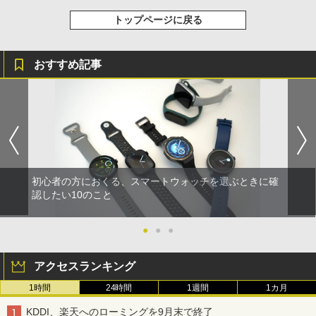
トップページに戻る
おすすめ記事
初心者の方におくる、スマートウォッチを選ぶときに確
認したい10のこと
●
●
●
アクセスランキング
1時間
24時間
1週間
1カ月
KDDI、楽天へのローミングを9月末で終了