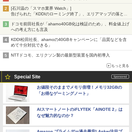
[石川温の「スマホ業界 Watch」]
告げられた「KDDIのローミング終了」、エリアマップの落とし
穴と楽天モバイルの課題
ドコモ前田社長が「ahamo40GB化は検証のため」、料金値上げ
への考え方にも言及
KDDI松田社長、ahamoの40GBキャンペーンに「品質などを含
めて十分対抗できる」
NTTドコモ、エリクソン製の最新型装置を国内初導入
もっと見る
Special Site
お値段そのままでメモリ倍増！メモリ32GBの
「お得なゲーミングノート」
AIスマートノートのiFLYTEK「AINOTE 2」は
なぜ魅力的なのか？
Amazon プライムデー過去最安! Anker注目プ