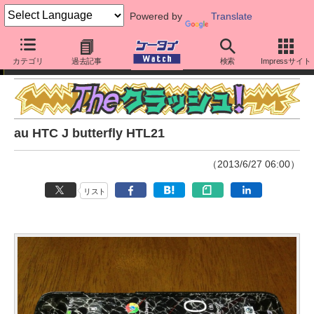
Powered by
Translate
The クラッシュ！
カテゴリ
過去記事
検索
Impressサイト
au HTC J butterfly HTL21
（2013/6/27 06:00）
リスト