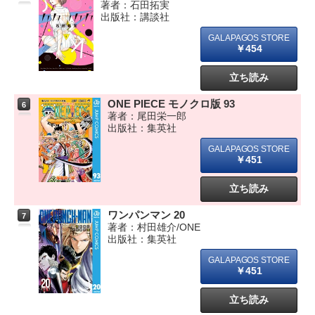
著者：石田拓実
出版社：講談社
￥454
立ち読み
ONE PIECE モノクロ版 93
6
著者：尾田栄一郎
出版社：集英社
￥451
立ち読み
ワンパンマン 20
7
著者：村田雄介/ONE
出版社：集英社
￥451
立ち読み