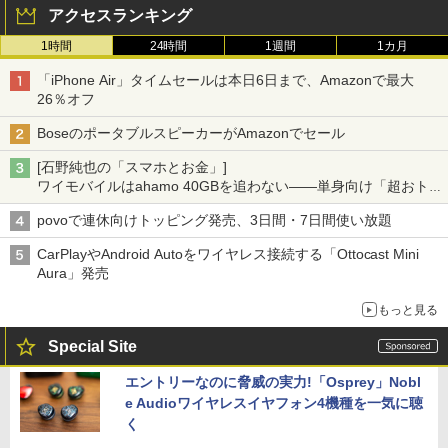
アクセスランキング
1時間
24時間
1週間
1カ月
「iPhone Air」タイムセールは本日6日まで、Amazonで最大
26％オフ
BoseのポータブルスピーカーがAmazonでセール
[石野純也の「スマホとお金」]
ワイモバイルはahamo 40GBを追わない――単身向け「超おトク
割」の安さと1年限定の注意点
povoで連休向けトッピング発売、3日間・7日間使い放題
CarPlayやAndroid Autoをワイヤレス接続する「Ottocast Mini
Aura」発売
もっと見る
Special Site
エントリーなのに脅威の実力!「Osprey」Nobl
e Audioワイヤレスイヤフォン4機種を一気に聴
く