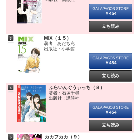
￥454
立ち読み
MIX（１５）
3
著者：あだち充
出版社：小学館
￥454
立ち読み
ふらいんぐうぃっち（８）
4
著者：石塚千尋
出版社：講談社
￥454
立ち読み
カカフカカ（９）
5