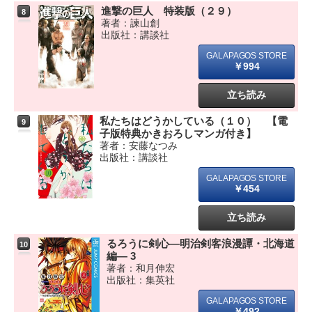
進撃の巨人 特装版（２９）
8
著者：諫山創
出版社：講談社
￥994
立ち読み
私たちはどうかしている（１０） 【電
9
子版特典かきおろしマンガ付き】
著者：安藤なつみ
出版社：講談社
￥454
立ち読み
るろうに剣心―明治剣客浪漫譚・北海道
10
編― 3
著者：和月伸宏
出版社：集英社
￥492