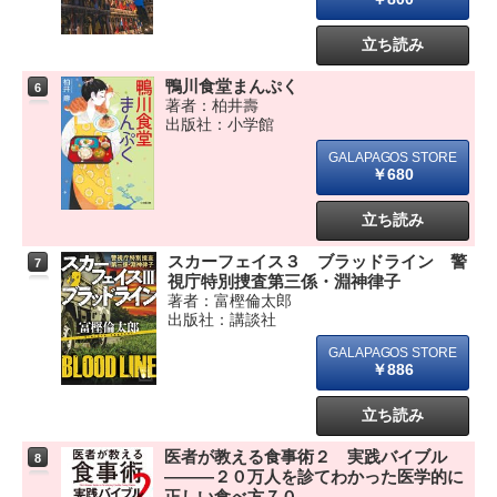
立ち読み
鴨川食堂まんぷく
6
著者：柏井壽
出版社：小学館
￥680
立ち読み
スカーフェイス３ ブラッドライン 警
7
視庁特別捜査第三係・淵神律子
著者：富樫倫太郎
出版社：講談社
￥886
立ち読み
医者が教える食事術２ 実践バイブル
8
―――２０万人を診てわかった医学的に
正しい食べ方７０