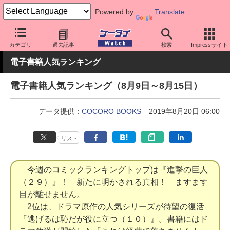
Powered by
Translate
ケータイ Watch
業界動向
調査
カテゴリ
過去記事
検索
Impressサイト
電子書籍人気ランキング
電子書籍人気ランキング（8月9日～8月15日）
データ提供：
COCORO BOOKS
2019年8月20日 06:00
リスト
今週のコミックランキングトップは『進撃の巨人
（２９）』！ 新たに明かされる真相！ ますます
目が離せません。
2位は、ドラマ原作の人気シリーズが待望の復活
『逃げるは恥だが役に立つ（１０）』。書籍にはド