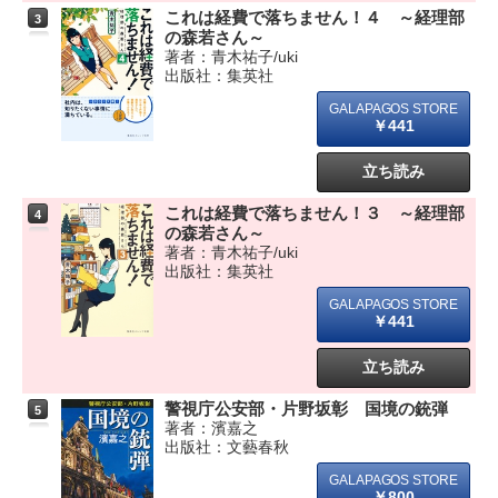
これは経費で落ちません！４ ～経理部
3
の森若さん～
著者：青木祐子/uki
出版社：集英社
￥441
立ち読み
これは経費で落ちません！３ ～経理部
4
の森若さん～
著者：青木祐子/uki
出版社：集英社
￥441
立ち読み
警視庁公安部・片野坂彰 国境の銃弾
5
著者：濱嘉之
出版社：文藝春秋
￥800