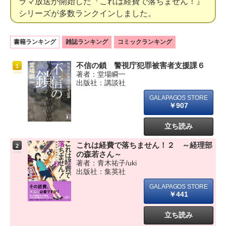
ラマ放送が開始した『これは経費で落ちません！』
シリーズが多数ランクインしました。
書籍ランキング
雑誌ランキング
コミックランキング
不信の鎖 警視庁犯罪被害者支援課６
1
著者：堂場瞬一
出版社：講談社
￥907
立ち読み
これは経費で落ちません！２ ～経理部
2
の森若さん～
著者：青木祐子/uki
出版社：集英社
￥441
立ち読み