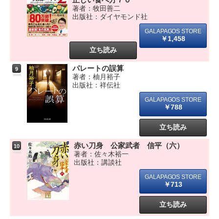
著者：牧田善二
出版社：ダイヤモンド社
￥1,458
立ち読み
パレートの誤算
9
著者：柚月裕子
出版社：祥伝社
￥788
立ち読み
赤い刀身 公家武者 信平（六）
10
著者：佐々木裕一
出版社：講談社
￥713
立ち読み