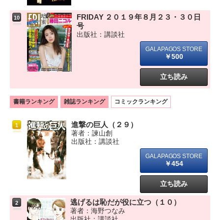
FRIDAY ２０１９年８月２３・３０日
10
号
出版社：講談社
￥500
立ち読み
書籍ランキング
雑誌ランキング
コミックランキング
進撃の巨人（２９）
1
著者：諫山創
出版社：講談社
￥454
立ち読み
逃げるは恥だが役に立つ（１０）
2
著者：海野つなみ
出版社：講談社