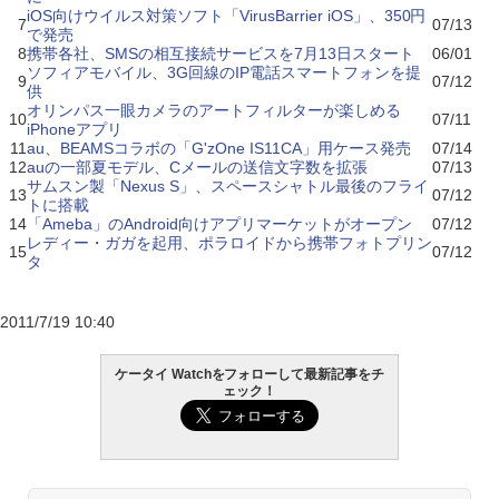
iOS向けウイルス対策ソフト「VirusBarrier iOS」、350円
7
07/13
で発売
8
携帯各社、SMSの相互接続サービスを7月13日スタート
06/01
ソフィアモバイル、3G回線のIP電話スマートフォンを提
9
07/12
供
オリンパス一眼カメラのアートフィルターが楽しめる
10
07/11
iPhoneアプリ
11
au、BEAMSコラボの「G'zOne IS11CA」用ケース発売
07/14
12
auの一部夏モデル、Cメールの送信文字数を拡張
07/13
サムスン製「Nexus S」、スペースシャトル最後のフライ
13
07/12
トに搭載
14
「Ameba」のAndroid向けアプリマーケットがオープン
07/12
レディー・ガガを起用、ポラロイドから携帯フォトプリン
15
07/12
タ
2011/7/19 10:40
ケータイ Watchをフォローして最新記事をチ
ェック！