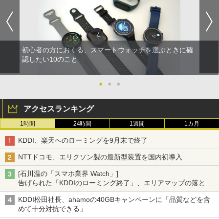
初心者の方におくる、スマートウォッチを選ぶときに確
認したい10のこと
●
●
●
アクセスランキング
1時間
24時間
1週間
1カ月
KDDI、楽天へのローミングを9月末で終了
NTTドコモ、エリクソン製の最新型装置を国内初導入
[石川温の「スマホ業界 Watch」]
告げられた「KDDIのローミング終了」、エリアマップの落とし
穴と楽天モバイルの課題
KDDI松田社長、ahamoの40GBキャンペーンに「品質などを含
めて十分対抗できる」