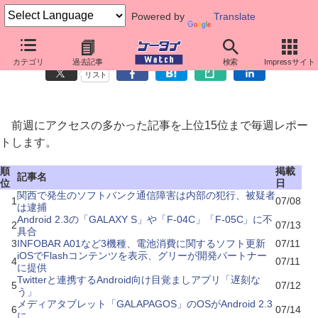
Powered by
Translate
先週のニュースアクセス
カテゴリ
過去記事
検索
Impressサイト
リスト
前週にアクセスの多かった記事を上位15位まで毎週レポー
トします。
順
掲載
記事名
位
日
関西で発生のソフトバンク通信障害は内部の犯行、被疑者
1
07/08
は逮捕
Android 2.3の「GALAXY S」や「F-04C」「F-05C」に不
2
07/13
具合
3
INFOBAR A01など3機種、電池消費に関するソフト更新
07/11
iOSでFlashコンテンツを表示、グリーが開発パートナー
4
07/11
に提供
Twitterと連携するAndroid向け目覚ましアプリ「遅刻な
5
07/12
う」
メディアタブレット「GALAPAGOS」のOSがAndroid 2.3
6
07/14
に