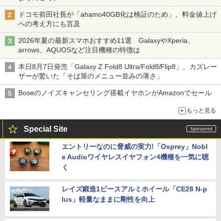
ドコモ前田社長が「ahamo40GB化は検証のため」、料金値上げ
への考え方にも言及
2026年夏の最新スマホおすすめ11選 GalaxyやXperia、
arrows、AQUOSなど注目機種の特徴は
本日8月7日発売「Galaxy Z Fold8 Ultra/Fold8/Flip8」、カズレー
ザーが驚いた「そば屋のメニュー並みの薄さ」
Boseのノイズキャンセリング搭載イヤホンがAmazonでセール
もっと見る
Special Site
エントリーなのに脅威の実力!「Osprey」Nobl
e Audioワイヤレスイヤフォン4機種を一気に聴
く
レイズ鍛造1ピースアルミホイール「CE28 N-p
lus」軽量なままに剛性を向上