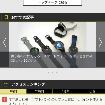
トップページに戻る
おすすめ記事
初心者の方におくる、スマートウォッチを選ぶときに確
認したい10のこと
●
●
●
アクセスランキング
1時間
24時間
1週間
1カ月
NTT島田社長、ソフトバンクのセブン出資に「dポイント使える
ようにして」