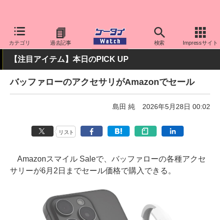
ケータイ Watch
周辺機器/アクセサリー
その他
カテゴリ
過去記事
検索
Impressサイト
【注目アイテム】本日のPICK UP
バッファローのアクセサリがAmazonでセール
島田 純
2026年5月28日 00:02
リスト
Amazonスマイル Saleで、バッファローの各種アクセ
サリーが6月2日までセール価格で購入できる。