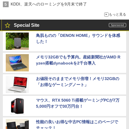
KDDI、楽天へのローミングを9月末で終了
もっと見る
Special Site
鳥肌ものの「DENON HOME」サウンドを体感
した！
メモリ32GBでも予算内。産経新聞社がAMD R
yzen搭載dynabookを2千台導入
お値段そのままでメモリ倍増！メモリ32GBの
「お得なゲーミングノート」
マウス、RTX 5060 Ti搭載ゲーミングPCが7万
5,000円オフで30万円台！
性能の良いお得な中古PC情報はこのページで
チェック！