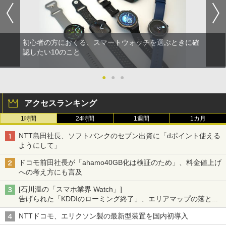
初心者の方におくる、スマートウォッチを選ぶときに確
認したい10のこと
●
●
●
アクセスランキング
1時間
24時間
1週間
1カ月
NTT島田社長、ソフトバンクのセブン出資に「dポイント使える
ようにして」
ドコモ前田社長が「ahamo40GB化は検証のため」、料金値上げ
への考え方にも言及
[石川温の「スマホ業界 Watch」]
告げられた「KDDIのローミング終了」、エリアマップの落とし
穴と楽天モバイルの課題
NTTドコモ、エリクソン製の最新型装置を国内初導入