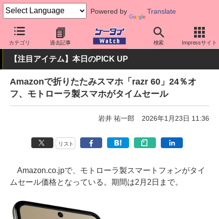
Powered by
Translate
ケータイ Watch
OS
Android
モトローラ
カテゴリ
過去記事
検索
Impressサイト
【注目アイテム】本日のPICK UP
Amazonで折りたたみスマホ「razr 60」24％オ
フ、モトローラ製スマホがタイムセール
岩井 祐一郎
2026年1月23日 11:36
リスト
Amazon.co.jpで、モトローラ製スマートフォンがタイ
ムセール価格となっている。期間は2月2日まで。