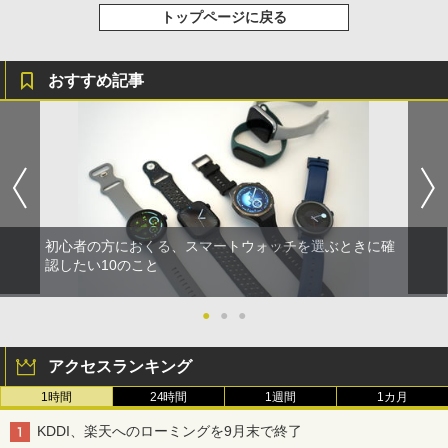
トップページに戻る
おすすめ記事
初心者の方におくる、スマートウォッチを選ぶときに確
認したい10のこと
●
●
●
アクセスランキング
1時間
24時間
1週間
1カ月
KDDI、楽天へのローミングを9月末で終了