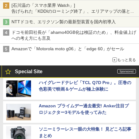
[石川温の「スマホ業界 Watch」]
告げられた「KDDIのローミング終了」、エリアマップの落とし
穴と楽天モバイルの課題
NTTドコモ、エリクソン製の最新型装置を国内初導入
ドコモ前田社長が「ahamo40GB化は検証のため」、料金値上げ
への考え方にも言及
Amazonで「Motorola moto g06」と「edge 60」がセール
もっと見る
Special Site
ハイグレードテレビ「TCL Q7D Pro」。圧巻の
色彩美で映画＆ゲームが極上体験に
Amazon プライムデー過去最安! Anker注目プ
ロジェクター3モデルを使ってみた
ソニーミラーレス一眼の大特集！ 見どころ記事
まとめ