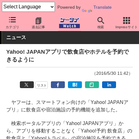
Powered by
Translate
ケータイ Watch
OS
iPhone (iOS)
アプリ・サービス
カテゴリ
過去記事
検索
Impressサイト
ニュース
Yahoo! JAPANアプリで飲食店やホテルを予約で
きるように
（2016/5/30 11:42）
リスト
ヤフーは、スマートフォン向けの「Yahoo! JAPANア
プリ」に飲食店や宿泊施設の予約機能を追加した。
検索ポータルアプリの「Yahoo! JAPANアプリ」か
ら、アプリを移動することなく「Yahoo!予約 飲食店」の
飲食店と「Yahoo!トラベル」の宿泊施設を予約できる。