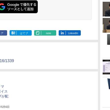
ェア
はてブ
note
LinkedIn
2016/1339
ラマ
ボイス
プが配
6年5月6日