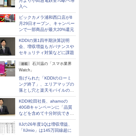
月より小田急電鉄全70駅へ導
入へ
ビックカメラ浦和西口店が8
月29日オープン、キャンペー
ンで一部商品が最大20%還元
KDDIの第1四半期決算説明
会、増収増益もガバナンスや
セキュリティ対策などに課題
石川温の「スマホ業界
連載
Watch」
告げられた「KDDIのローミ
ング終了」、エリアマップの
落とし穴と楽天モバイルの課
題
KDDI松田社長、ahamoの
40GBキャンペーンに「品質
などを含めて十分対抗でき
る」
IIJの26年度1Qは増収増益、
「IIJmio」は145万回線超に