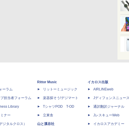
Rittor Music
イカロス出版
dフォーラム
リットーミュージック
AIRLINEweb
ップ担当者フォーラム
楽器探そう!デジマート
Jディフェンスニュー
ness Library
TシャツPOD T-OD
通訳翻訳ジャーナル
セミナー
立東舎
JレスキューWeb
 X（デジタルクロス）
山と溪谷社
イカロスアカデミー