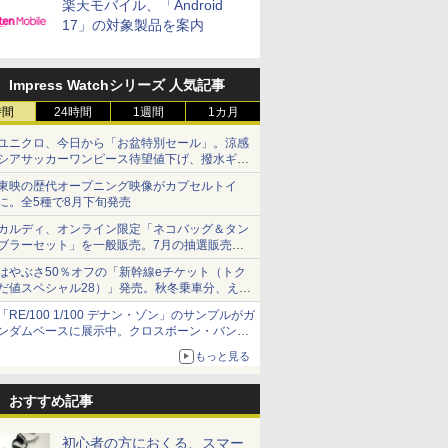
楽天モバイル、「Android
17」の対象製品を案内
Impress Watchシリーズ 人気記事
時間
24時間
1週間
1カ月
ユニクロ、今日から「お盆特別セール」。涼感
シアサッカーワンピース待望値下げ、撥水ギア
ショーツは1990円に
東映の歴代オープニング映像がカプセルトイ
に。全5種で8月下旬発売
カルディ、オンライン限定「ネコバッグ＆タン
ブラーセット」を一般販売。7月の抽選販売の
当選無効分
はやぶさ50％オフの「新幹線eチケット（トク
だ値スペシャル28）」発売。秋冬乗車分、えき
ねっと限定
「RE/100 1/100 デナン・ゾン」のサンプルがガ
ンダムベースに展示中。クロスボーン・バンガ
ードの制式量産機が間もなく発送【ガンダムベ
もっと見る
ース撮り下ろし】
おすすめ記事
初心者の方におくる、スマー