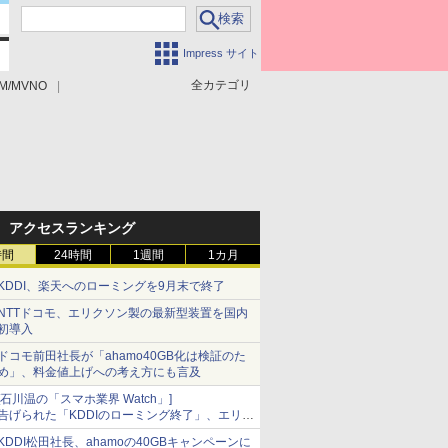
Impress サイト
全カテゴリ
M/MVNO
アクセスランキング
時間
24時間
1週間
1カ月
KDDI、楽天へのローミングを9月末で終了
NTTドコモ、エリクソン製の最新型装置を国内
初導入
ドコモ前田社長が「ahamo40GB化は検証のた
め」、料金値上げへの考え方にも言及
[石川温の「スマホ業界 Watch」]
告げられた「KDDIのローミング終了」、エリア
マップの落とし穴と楽天モバイルの課題
KDDI松田社長、ahamoの40GBキャンペーンに