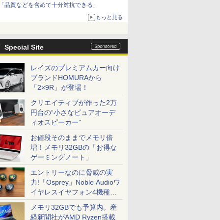
「品質などを含めて十分対抗できる」
もっと見る
Special Site
レイズのプレミアムカー向け
ブランドHOMURAから
「2×9R」が登場！
クリエイティブが作った2万
円台の“小さなピュアオーデ
ィオスピーカー”
お値段そのままでメモリ倍
増！メモリ32GBの「お得な
ゲーミングノート」
エントリーなのに脅威の実
力!「Osprey」Noble Audioワ
イヤレスイヤフォン4機種を
一気に聴く
メモリ32GBでも予算内。産
経新聞社がAMD Ryzen搭載