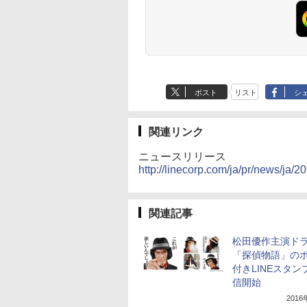
ポスト
リスト
シ
関連リンク
ニュースリリース
http://linecorp.com/ja/pr/news/ja/
関連記事
松田優作主演ド
「探偵物語」の
付きLINEスタン
信開始
201