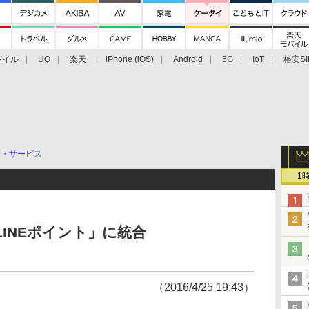
バイル
UQ
楽天
iPhone (iOS)
Android
5G
IoT
格安SI
アクセサリー
業界動向
法人向け
最新技術/その他
リ・サービス
1
LINEポイント」に統合
（2016/4/25 19:43）