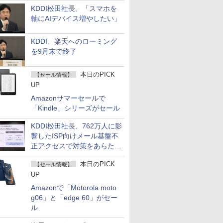
KDDI松田社長、「スマホを
軸にAIデバイス増やしたい」
KDDI、楽天へのローミング
を9月末で終了
本日のPICK
【セール情報】
UP
Amazonサマーセールで
「Kindle」シリーズがセール
KDDI松田社長、762万人に影
響したISP向けメール基盤不
正アクセスで対策をあらため
て説明
本日のPICK
【セール情報】
UP
Amazonで「Motorola moto
g06」と「edge 60」がセー
ル