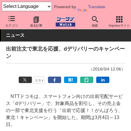
Powered by
Translate
ケータイ Watch
キャリア
ドコモ
アプリ・サービス
カテゴリ
過去記事
検索
Impressサイト
ニュース
出前注文で東北を応援、dデリバリーのキャンペー
ン
（2016/3/4 12:06）
リスト
NTTドコモは、スマートフォン向けの出前宅配サービ
ス「dデリバリー」で、対象商品を割引し、その売上金
の一部で東北支援を行う「出前で応援！！がんばろう、
東北！キャンペーン」を開始した。期間は3月4日～13
日。