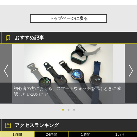
トップページに戻る
おすすめ記事
初心者の方におくる、スマートウォッチを選ぶときに確
認したい10のこと
●
●
●
アクセスランキング
1時間
24時間
1週間
1カ月