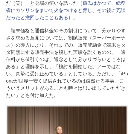
だ（笑）」と会場の笑いを誘った（
孫氏はかつて、総務
省にガソリンをまいて火をつけると脅し、その後に冗談
だったと撤回したこともある
）。
端末価格と通信料金やその割引について、分かりやす
さを求める意見については、割賦販売（スーパーボーナ
ス）の導入により、それまでの、販売奨励金で端末をタ
ダ同然にする販売手法を脱した実績を説くものの、「通
信料から値引くのは、通念として分かりづらいところは
ある」と理解を示し、「検討を開始した。ノーではな
い。真摯に受け止めている」としている。ただし、「iPh
oneが世界一安く提供されているのは厳然たる事実。こ
ういうメリットがあることも時々は思い出していただき
たい」とも付け加えた。