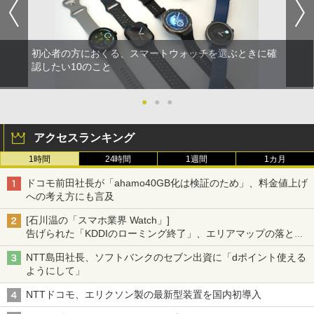
初心者の方におくる、スマートウォッチを選ぶときに確
認したい10のこと
●
●
●
アクセスランキング
1時間
24時間
1週間
1カ月
ドコモ前田社長が「ahamo40GB化は検証のため」、料金値上げ
への考え方にも言及
[石川温の「スマホ業界 Watch」]
告げられた「KDDIのローミング終了」、エリアマップの落とし
穴と楽天モバイルの課題
NTT島田社長、ソフトバンクのセブン出資に「dポイント使える
ようにして」
NTTドコモ、エリクソン製の最新型装置を国内初導入