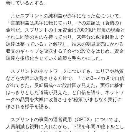
善しているとする。
またスプリントの純利益が赤字になった点について、
「営業利益は黒字に転じており、その差額は（負債の）
金利だ。スプリントの手元資金は7000億円程度の現金と
それに同等のものを持っており、来年分の返済財源まで
調達は整っている」と解説し、端末の割賦販売にかかる
収支のギャップを吸収する子会社の設立をはじめ、資金
調達を多様化させていく施策を明らかにした。
スプリントのネットワークについても、エリアや品質
などを大幅に改善させる方針で、「この3～4カ月で自信
が出てきた。反転構成への設計図が見えた。実行に移す
はっきりとした道筋が見えた」と自信を語り、ネットワ
ークの品質を大幅に改善させる“秘策”がまもなく実行に
移される様子を語る。
スプリントの事業の運営費用（OPEX）については、
人員削減も視野に入れながら、下限を年間20億ドルとし