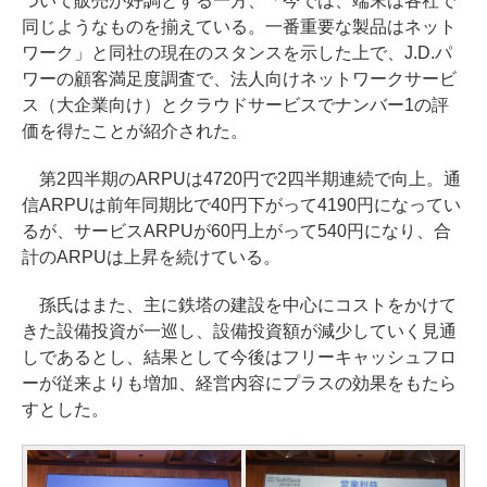
ついて販売が好調とする一方、「今では、端末は各社で
同じようなものを揃えている。一番重要な製品はネット
ワーク」と同社の現在のスタンスを示した上で、J.D.パ
ワーの顧客満足度調査で、法人向けネットワークサービ
ス（大企業向け）とクラウドサービスでナンバー1の評
価を得たことが紹介された。
第2四半期のARPUは4720円で2四半期連続で向上。通
信ARPUは前年同期比で40円下がって4190円になってい
るが、サービスARPUが60円上がって540円になり、合
計のARPUは上昇を続けている。
孫氏はまた、主に鉄塔の建設を中心にコストをかけて
きた設備投資が一巡し、設備投資額が減少していく見通
しであるとし、結果として今後はフリーキャッシュフロ
ーが従来よりも増加、経営内容にプラスの効果をもたら
すとした。