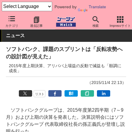
Powered by
Translate
ケータイ Watch
キャリア
ソフトバンク
その他
カテゴリ
過去記事
検索
Impressサイト
ニュース
ソフトバンク、課題のスプリントは「反転攻勢へ
の設計図が見えた」
2015年度上期決算、アリババ上場益の反動で減益も「順調に
成長」
（2015/11/4 22:13）
リスト
ソフトバンクグループは、2015年度第2四半期（7～9
月）および上期の決算を発表した。決算説明会にはソフ
トバンクグループ 代表取締役社長の孫正義氏が登壇し説
明を行った。