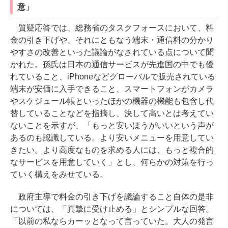
意」
質疑応答では、総務省のタスクフォースにおいて、料
金の引き下げや、それにともなう端末・通信料の分かり
やすさの改善といった議論がなされている点について聞
かれた。孫氏は日本の通信サービスが先進国の中でも優
れていること、iPhoneなどグローバルで販売されている
端末が安価に入手できること、スマートフォンがカメラ
やスケジュール帳といったほかの機器の機能も包含し代
替していることなどを指摘し、決して高いとは考えてい
ないことを示すが、「もっと安いほうがいいという声が
あるのも認識している。より安いメニューを用意してい
きたい。より高度なものを求める人には、もっと複合的
なサービスを用意していく」とし、何らかの対策を行っ
ていく構えをみせている。
政府主導で料金の引き下げを議論すること自体の是非
については、「真摯に受け止める」とシンプルな回答。
「以前の私ならカーッとなって言っていた。大人の発言