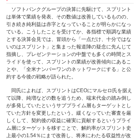
ソフトバンクグループの決算に先駆けて、スプリント
は単体で業績を発表、その数値は改善しているものの、
引き続き純利益は赤字となっていることが明らかになっ
ている。こうしたことを受けてか、各指標で順調な業績
とする決算会見では、冒頭から「一点だけ、十分ではな
いのはスプリント」と集まった報道陣の疑念に先んじて
指摘し、プレゼンテーションの中盤でも多くの時間とス
ライドを使って、スプリントの業績が改善傾向にあるこ
とや、「全米ナンバーワンのネットワークにする」と公
約する今後の戦略が語られた。
同氏によれば、スプリントはCEOにマルセロ氏を据え
て以降、純増などの数を追うため、端末代金の踏み倒し
が多発していたというサブプライム層もターゲットとし
ていた方針を変更したという。緩くなっていた審査を厳
しくして、契約後の収益に確実に貢献するというプライ
ム層にターゲットを移すことで、解約率がスプリント史
上最小の1.54％にまで改善し、将来にわたる収益性が改