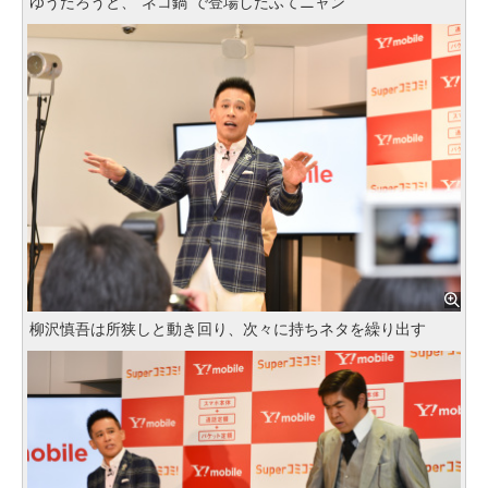
ゆうたろうと、“ネコ鍋”で登場したふてニャン
柳沢慎吾は所狭しと動き回り、次々に持ちネタを繰り出す