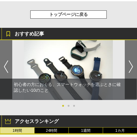
トップページに戻る
おすすめ記事
初心者の方におくる、スマートウォッチを選ぶときに確
認したい10のこと
●
●
●
アクセスランキング
1時間
24時間
1週間
1カ月