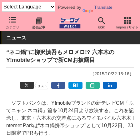
Powered by
Translate
ケータイ Watch
キャリア
ワイモバイル
その他
カテゴリ
過去記事
検索
Impressサイト
ニュース
“ネコ鍋”に柳沢慎吾もメロメロ!? 六本木の
Y!mobileショップで新CMお披露目
（2015/10/22 15:16）
リスト
ソフトバンクは、Y!mobileブランドの新テレビCM「ふ
てニャン ネコ鍋」篇を10月24日より放映する。これを記
念し、東京・六本木の交差点にあるワイモバイル六本木 I
nternet Parkは“ネコ鍋携帯ショップ”として10月22日、23
日限定でPRも行う。