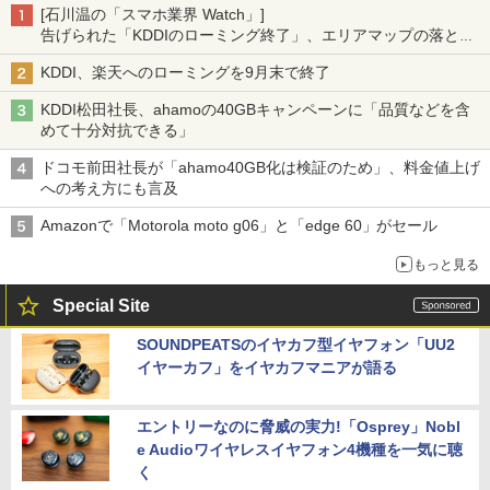
[石川温の「スマホ業界 Watch」]
告げられた「KDDIのローミング終了」、エリアマップの落とし
穴と楽天モバイルの課題
KDDI、楽天へのローミングを9月末で終了
KDDI松田社長、ahamoの40GBキャンペーンに「品質などを含
めて十分対抗できる」
ドコモ前田社長が「ahamo40GB化は検証のため」、料金値上げ
への考え方にも言及
Amazonで「Motorola moto g06」と「edge 60」がセール
もっと見る
Special Site
SOUNDPEATSのイヤカフ型イヤフォン「UU2
イヤーカフ」をイヤカフマニアが語る
エントリーなのに脅威の実力!「Osprey」Nobl
e Audioワイヤレスイヤフォン4機種を一気に聴
く