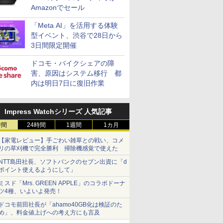
Amazonでセール
「Meta AI」を活用する体験
型イベント、渋谷で28日から
3日間限定開催
ドコモ・バイクシェアの障
害、原因はシステム移行 都
内は明日7日に復旧作業
Impress Watchシリーズ 人気記事
時間
24時間
1週間
1カ月
【家電レビュー】手ごわい雑草との戦い、コメ
リの草刈機で完全勝利 掃除機感覚で使えた
NTT島田社長、ソフトバンクのセブン出資に「d
ポイント使えるようにして」
ミスド「Mrs. GREEN APPLE」のコラボドーナ
ツ4種、いよいよ発売！
ドコモ前田社長が「ahamo40GB化は検証のた
め」、料金値上げへの考え方にも言及