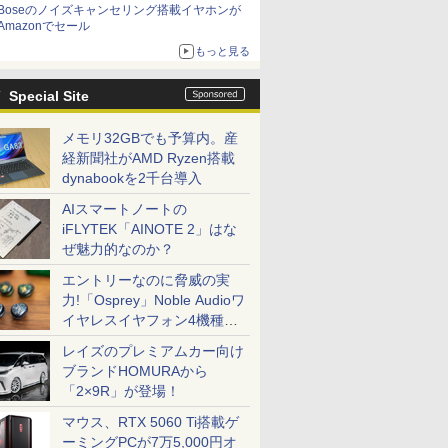
Boseのノイズキャンセリング搭載イヤホンが
Amazonでセール
もっと見る
Special Site
メモリ32GBでも予算内。産
経新聞社がAMD Ryzen搭載
dynabookを2千台導入
AIスマートノートの
iFLYTEK「AINOTE 2」はな
ぜ魅力的なのか？
エントリーなのに脅威の実
力!「Osprey」Noble Audioワ
イヤレスイヤフォン4機種を
一気に聴く
レイズのプレミアムカー向け
ブランドHOMURAから
「2×9R」が登場！
マウス、RTX 5060 Ti搭載ゲ
ーミングPCが7万5,000円オ