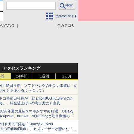
Impress サイト
全カテゴリ
M/MVNO
アクセスランキング
時間
24時間
1週間
1カ月
NTT島田社長、ソフトバンクのセブン出資に「d
ポイント使えるようにして」
ドコモ前田社長が「ahamo40GB化は検証のた
め」、料金値上げへの考え方にも言及
2026年夏の最新スマホおすすめ11選 Galaxy
やXperia、arrows、AQUOSなど注目機種の特
徴は
本日8月7日発売「Galaxy Z Fold8
Ultra/Fold8/Flip8」、カズレーザーが驚いた「そ
ば屋のメニュー並みの薄さ」