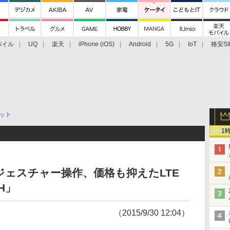
バイル
UQ
楽天
iPhone (iOS)
Android
5G
IoT
格安SI
アクセサリー
業界動向
法人向け
最新技術/その他
ット
1
ジェスチャー操作、価格も抑えたLTE
1H」
（2015/9/30 12:04）