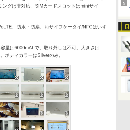
ングは非対応。SIMカードスロットはminiサイ
対応。VoLTE、防水・防塵、おサイフケータイ/NFCはいず
テリー容量は6000mAhで、取り外しは不可。大きさは
定。ボディカラーはSilverのみ。