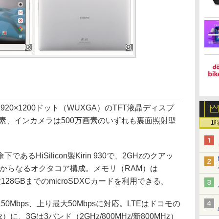
20×1200ドット（WUXGA）のTFT液晶ディスプ
画素、インカメラは500万画素のいずれも裏面照射型
1
HiSilicon製Kirin 930で、2GHzのクアッ
コアからなるオクタコア構成。メモリ（RAM）は
128GBまでのmicroSDXCカードを利用できる。
Mbps、上り最大50Mbpsに対応。LTEはドコモの
MHz）に、3Gは3バンド（2GHz/800MHz/新800MHz）