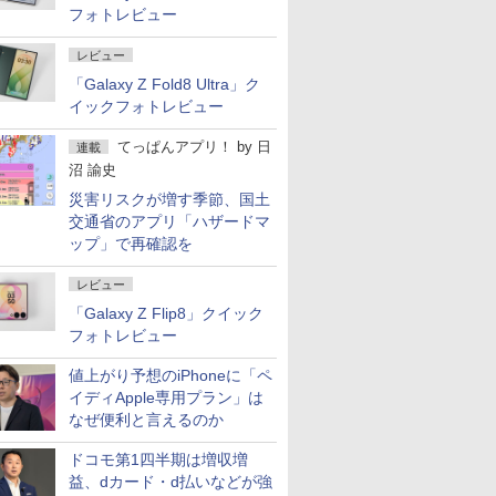
フォトレビュー
レビュー
「Galaxy Z Fold8 Ultra」ク
イックフォトレビュー
てっぱんアプリ！
by
日
連載
沼 諭史
災害リスクが増す季節、国土
交通省のアプリ「ハザードマ
ップ」で再確認を
レビュー
「Galaxy Z Flip8」クイック
フォトレビュー
値上がり予想のiPhoneに「ペ
イディApple専用プラン」は
なぜ便利と言えるのか
ドコモ第1四半期は増収増
益、dカード・d払いなどが強