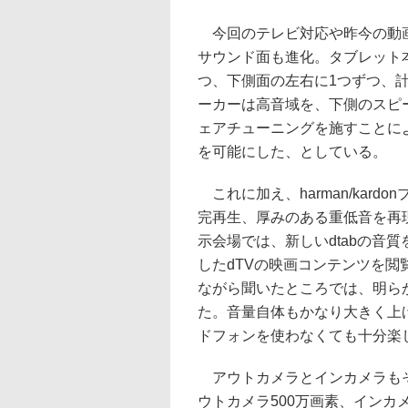
今回のテレビ対応や昨今の動画
サウンド面も進化。タブレット
つ、下側面の左右に1つずつ、
ーカーは高音域を、下側のスピ
ェアチューニングを施すことに
を可能にした、としている。
これに加え、harman/kardo
完再生、厚みのある重低音を再現
示会場では、新しいdtabの音
したdTVの映画コンテンツを
ながら聞いたところでは、明ら
た。音量自体もかなり大きく上
ドフォンを使わなくても十分楽
アウトカメラとインカメラもそれ
ウトカメラ500万画素、インカ