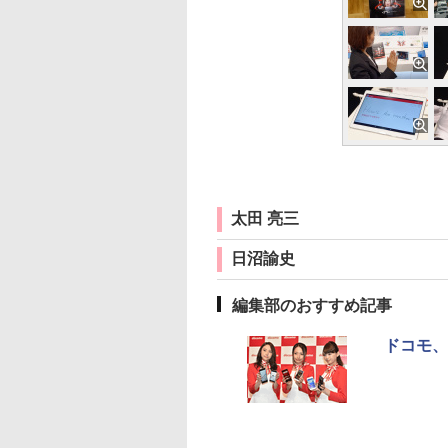
太田 亮三
日沼諭史
編集部のおすすめ記事
ドコモ、