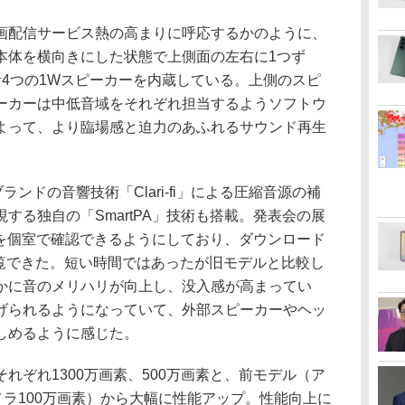
配信サービス熱の高まりに呼応するかのように、
本体を横向きにした状態で上側面の左右に1つず
計4つの1Wスピーカーを内蔵している。上側のスピ
ーカーは中低音域をそれぞれ担当するようソフトウ
よって、より臨場感と迫力のあふれるサウンド再生
nブランドの音響技術「Clari-fi」による圧縮音源の補
する独自の「SmartPA」技術も搭載。発表会の展
質を個室で確認できるようにしており、ダウンロード
閲覧できた。短い時間ではあったが旧モデルと比較し
かに音のメリハリが向上し、没入感が高まってい
げられるようになっていて、外部スピーカーやヘッ
しめるように感じた。
ぞれ1300万画素、500万画素と、前モデル（ア
メラ100万画素）から大幅に性能アップ。性能向上に