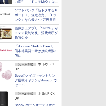
力牽引 「ドコモMAX」は
400万契約突破
ソフトバンク「新トクするサ
ポート＋」査定改定、「Dラ
ンク」なら最大4.4万円負担
画像加工アプリ「SNOW」が
ステマ規制違反、消費者庁が
措置命令
「docomo Starlink Direct」
熊本地震発生時は接続者数3
倍に
本日のPICK
【セール情報】
UP
Boseのノイズキャンセリン
グ搭載イヤホンがAmazonで
セール
本日のPICK
【セール情報】
UP
Boseのホームオーディオが