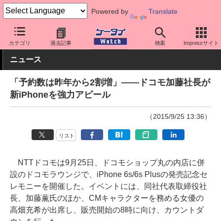
Powered by
Translate
ケータイ Watch
キャリア
ドコモ
iPhone
カテゴリ
過去記事
検索
Impressサイト
ニュース
「予約数は昨年から2割増」――ドコモ加藤社長が
新iPhoneを強力アピール
（2015/9/25 13:36）
リスト
NTTドコモは9月25日、ドコモショップ丸の内店に併
設のドコモラウンジで、iPhone 6s/6s Plusの発売記念セ
レモニーを開催した。イベントには、同社代表取締役社
長、加藤薫氏のほか、CMキャラクターを務める女優の
高畑充希が出席し、販売開始の8時に向け、カウントダ