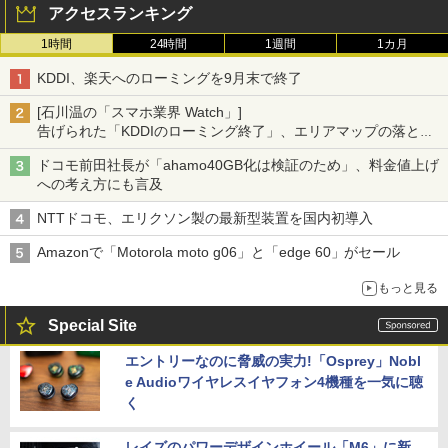
アクセスランキング
1時間
24時間
1週間
1カ月
KDDI、楽天へのローミングを9月末で終了
[石川温の「スマホ業界 Watch」]
告げられた「KDDIのローミング終了」、エリアマップの落とし
穴と楽天モバイルの課題
ドコモ前田社長が「ahamo40GB化は検証のため」、料金値上げ
への考え方にも言及
NTTドコモ、エリクソン製の最新型装置を国内初導入
Amazonで「Motorola moto g06」と「edge 60」がセール
もっと見る
Special Site
エントリーなのに脅威の実力!「Osprey」Nobl
e Audioワイヤレスイヤフォン4機種を一気に聴
く
レイズのパワーデザインホイール「M6」に新