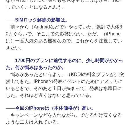
ながら検討したい。我々も意見を申し上げながら、検討
していくことになると思う。
――
SIMロック解除の影響は。
前々から（Androidなどで）やっていた。累計で大体3
0万ぐらいで、そこまでの影響はない。ただ、（iPhone
は）一番人気のある機種なので、これからを注視してい
きたい。
――
1700円のプランに追従するのに、少し時間がかかっ
た。何か悩みはあったのか。
悩みがあったというより、（KDDIの料金プランが）突
然出てきた。iPhoneの発表イベントのためにアメリカに
いるときで、そのあと土日が挟まって、発表は水曜日に
した。それほど遅くはないと思っている。
――
今回のiPhoneは（本体価格が）高い。
キャンペーンなどを入れながら、できるだけ安くなる
ような工夫は入れている。