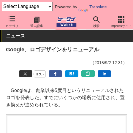
Powered by
Translate
ケータイ Watch
OS
Android
その他
カテゴリ
過去記事
検索
Impressサイト
ニュース
Google、ロゴデザインをリニューアル
（2015/9/2 12:31）
リスト
Googleは、創業以来5度目というリニューアルされた
ロゴを発表した。すでにいくつかの場所に使用され、置
き換えが進められている。