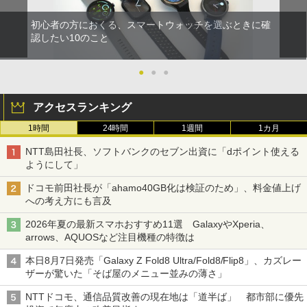
初心者の方におくる、スマートウォッチを選ぶときに確
認したい10のこと
●
●
●
アクセスランキング
1時間
24時間
1週間
1カ月
NTT島田社長、ソフトバンクのセブン出資に「dポイント使える
ようにして」
ドコモ前田社長が「ahamo40GB化は検証のため」、料金値上げ
への考え方にも言及
2026年夏の最新スマホおすすめ11選 GalaxyやXperia、
arrows、AQUOSなど注目機種の特徴は
本日8月7日発売「Galaxy Z Fold8 Ultra/Fold8/Flip8」、カズレー
ザーが驚いた「そば屋のメニュー並みの薄さ」
NTTドコモ、通信品質改善の現在地は「道半ば」 都市部に優先