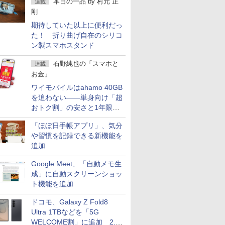
本日の一品
by
村元 正
連載
剛
期待していた以上に便利だっ
た！ 折り曲げ自在のシリコ
ン製スマホスタンド
石野純也の「スマホと
連載
お金」
ワイモバイルはahamo 40GB
を追わない――単身向け「超
おトク割」の安さと1年限定
の注意点
「ほぼ日手帳アプリ」、気分
や習慣を記録できる新機能を
追加
Google Meet、「自動メモ生
成」に自動スクリーンショッ
ト機能を追加
ドコモ、Galaxy Z Fold8
Ultra 1TBなどを「5G
WELCOME割」に追加 2.2