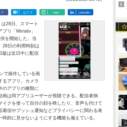
ェア
はてブ
note
LinkedIn
は28日、スマート
「Mirrativ」
の提供を開始した。当
、28日の利用時刻は
OS版は近日中に配信
フォンで操作している画
するアプリ。カメラ
中のアプリの種類に
動画は同アプリユーザーが視聴できる。配信者側
マイクを使って自分の顔を映したり、音声も付けて
話着信やプッシュ通知などプライバシーに関わる表
一時的に見せないようにする機能も備えている。