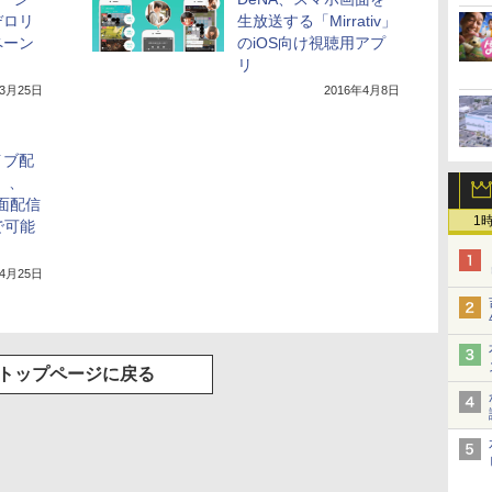
デロリ
生放送する「Mirrativ」
ペーン
のiOS向け視聴用アプ
リ
年3月25日
2016年4月8日
イブ配
v」、
の画面配信
1
で可能
年4月25日
トップページに戻る