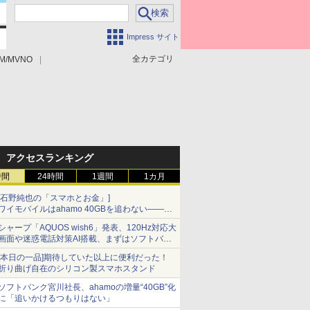
Impress サイト
全カテゴリ
M/MVNO
アクセスランキング
時間
24時間
1週間
1カ月
[石野純也の「スマホとお金」]
ワイモバイルはahamo 40GBを追わない――単
身向け「超おトク割」の安さと1年限定の注意
シャープ「AQUOS wish6」発表、120Hz対応大
点
画面や迷惑電話対策AI搭載、まずはソフトバン
クの法人向け
[本日の一品]期待していた以上に便利だった！
折り曲げ自在のシリコン製スマホスタンド
ソフトバンク宮川社長、ahamoの増量“40GB”化
に「追いかけるつもりはない」