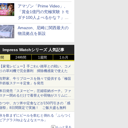
見放題
アマゾン「Prime Video」、
「賞金1億円の究極実験 トモ
ダチ100人よべるかな？」シ
ーズン2の参加者公開
Amazon、尼崎に関西最大の
物流拠点を新設
Impress Watchシリーズ 人気記事
時間
24時間
1週間
1カ月
【家電レビュー】手ごわい雑草との戦い、コメ
リの草刈機で完全勝利 掃除機感覚で使えた
吉野家、牛リブロースを熱々で提供する「極旨
牛鉄板ステーキ定食」を発売
本日発売「スヌーピー」圧縮収納ポーチ。ファ
スナー閉めるだけで着替えや荷物がスリムにま
とまる
かつや、カツ丼や定食などが150円引きの「感
謝祭」8日間限定で実施！ ご飯大盛も無料
水を飲まずにビールを飲むと倒れる「ふらつく
ビアグラスbyよなよなエール」
もっと見る