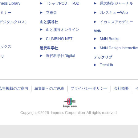
ness Library
TシャツPOD T-OD
通訳翻訳ジャーナル
セミナー
立東舎
JレスキューWeb
 X（デジタルクロス）
山と溪谷社
イカロスアカデミー
山と溪谷オンライン
MdN
CLIMBING-NET
MdN Books
ブックス
近代科学社
MdN Design Interactiv
ing
近代科学社Digital
テックリブ
TechLib
広告掲載のご案内
編集部へのご連絡
プライバシーポリシー
会社概要
Copyright ©
2026
Impress Corporation. All rights reserved.