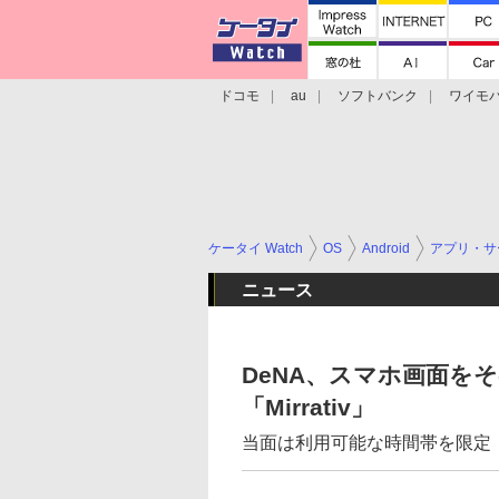
ドコモ
au
ソフトバンク
ワイモ
格安スマホ/SIMフリースマホ
周辺機器/
ケータイ Watch
OS
Android
アプリ・サ
ニュース
DeNA、スマホ画面を
「Mirrativ」
当面は利用可能な時間帯を限定