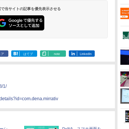
 検索で当サイトの記事を優先表示させる
ェア
はてブ
note
LinkedIn
8/1/
/details?id=com.dena.mirrativ
カーシ
DeNA、スマホ画面を