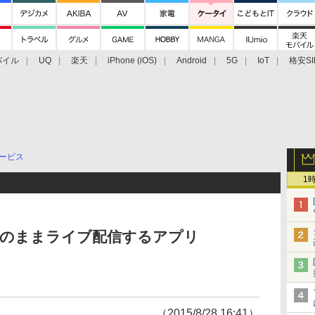
バイル
UQ
楽天
iPhone (iOS)
Android
5G
IoT
格安SI
アクセサリー
業界動向
法人向け
最新技術/その他
ービス
1
そのままライブ配信するアプリ
（2015/8/28 16:41）