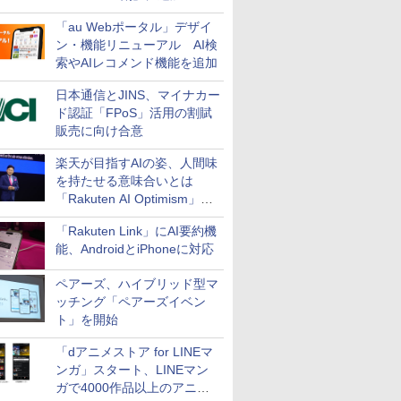
万円引き
「au Webポータル」デザイ
ン・機能リニューアル AI検
索やAIレコメンド機能を追加
日本通信とJINS、マイナカー
ド認証「FPoS」活用の割賦
販売に向け合意
楽天が目指すAIの姿、人間味
を持たせる意味合いとは
「Rakuten AI Optimism」三
木谷氏の基調講演
「Rakuten Link」にAI要約機
能、AndroidとiPhoneに対応
ペアーズ、ハイブリッド型マ
ッチング「ペアーズイベン
ト」を開始
「dアニメストア for LINEマ
ンガ」スタート、LINEマン
ガで4000作品以上のアニメ