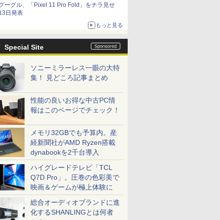
グーグル、「Pixel 11 Pro Fold」をチラ見せ
13日発表
もっと見る
Special Site
ソニーミラーレス一眼の大特
集！ 見どころ記事まとめ
性能の良いお得な中古PC情
報はこのページでチェック！
メモリ32GBでも予算内。産
経新聞社がAMD Ryzen搭載
dynabookを2千台導入
ハイグレードテレビ「TCL
Q7D Pro」。圧巻の色彩美で
映画＆ゲームが極上体験に
総合オーディオブランドに進
化するSHANLINGとは何者