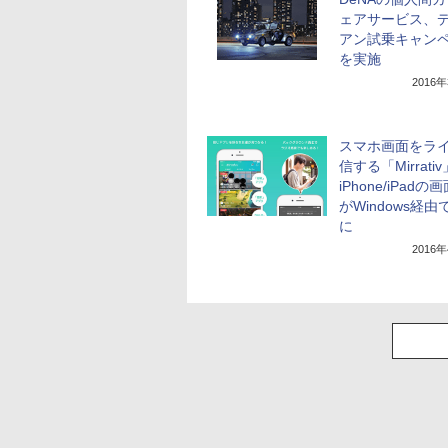
ェアサービス、
アン試乗キャン
を実施
2016
スマホ画面をラ
信する「Mirrati
iPhone/iPad
がWindows経由
に
2016