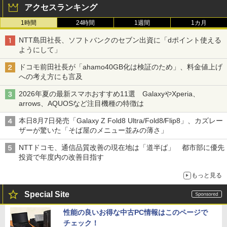
アクセスランキング
1時間
24時間
1週間
1カ月
NTT島田社長、ソフトバンクのセブン出資に「dポイント使える
ようにして」
ドコモ前田社長が「ahamo40GB化は検証のため」、料金値上げ
への考え方にも言及
2026年夏の最新スマホおすすめ11選 GalaxyやXperia、
arrows、AQUOSなど注目機種の特徴は
本日8月7日発売「Galaxy Z Fold8 Ultra/Fold8/Flip8」、カズレー
ザーが驚いた「そば屋のメニュー並みの薄さ」
NTTドコモ、通信品質改善の現在地は「道半ば」 都市部に優先
投資で年度内の改善目指す
もっと見る
Special Site
性能の良いお得な中古PC情報はこのページで
チェック！