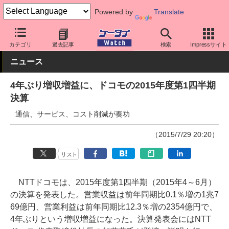
Powered by
Translate
ケータイ Watch
キャリア
ドコモ
その他
カテゴリ
過去記事
検索
Impressサイト
ニュース
4年ぶり増収増益に、ドコモの2015年度第1四半期
決算
通信、サービス、コスト削減が奏功
（2015/7/29 20:20）
リスト
NTTドコモは、2015年度第1四半期（2015年4～6月）
の決算を発表した。営業収益は前年同期比0.1％増の1兆7
69億円、営業利益は前年同期比12.3％増の2354億円で、
4年ぶりという増収増益になった。決算発表会にはNTT