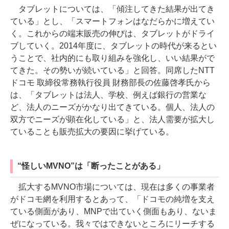
タブレットについては、「傾注してきた結果が出てき
ている」とし、「スマートフォンはなだらかに増えてい
く。これからの端末販売の伸びは、タブレットがドライ
ブしていく。2014年度に、タブレットの時代が来るとい
うことで、社内的にも取り組みを強化し、いい結果がで
てきた。その勢いが続いている」と回答。同席したNTT
ドコモ 取締役常務執行役員 財務部長の佐藤啓孝氏から
は、「タブレットは法人、学校、例えば銀行の営業な
ど、法人のニーズがかなり出てきている。個人、法人の
双方でニーズが顕在化している」と、法人需要が拡大し
ていることも販売拡大の要因に挙げている。
“怪しいMVNO”は「断ったことがある」
拡大するMVNO市場については、現在は多くの事業者
がドコモ網を利用するとあって、「ドコモの純増を支え
ている側面があり、MNPで出ていく側面もあり、ないま
ぜになっている。我々ではできないところにリーチする