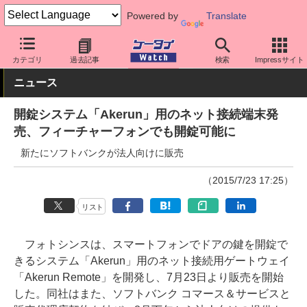
Powered by
Translate
ケータイ Watch
最新技術/その他
IoT
カテゴリ
過去記事
検索
Impressサイト
ニュース
開錠システム「Akerun」用のネット接続端末発
売、フィーチャーフォンでも開錠可能に
新たにソフトバンクが法人向けに販売
（2015/7/23 17:25）
リスト
フォトシンスは、スマートフォンでドアの鍵を開錠で
きるシステム「Akerun」用のネット接続用ゲートウェイ
「Akerun Remote」を開発し、7月23日より販売を開始
した。同社はまた、ソフトバンク コマース＆サービスと