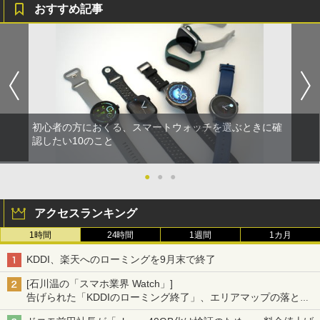
おすすめ記事
初心者の方におくる、スマートウォッチを選ぶときに確
認したい10のこと
●
●
●
アクセスランキング
1時間
24時間
1週間
1カ月
KDDI、楽天へのローミングを9月末で終了
[石川温の「スマホ業界 Watch」]
告げられた「KDDIのローミング終了」、エリアマップの落とし
穴と楽天モバイルの課題