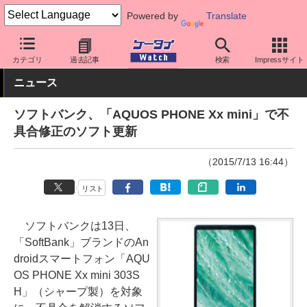
Powered by
Translate
ケータイ Watch
キャリア
ソフトバンク
ソフト更新
カテゴリ
過去記事
検索
Impressサイト
ニュース
ソフトバンク、「AQUOS PHONE Xx mini」で不
具合修正のソフト更新
（2015/7/13 16:44）
リスト
ソフトバンクは13日、
「SoftBank」ブランドのAn
droidスマートフォン「AQU
OS PHONE Xx mini 303S
H」（シャープ製）を対象