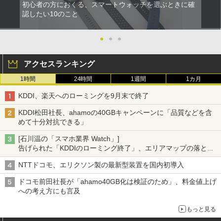
初心者の方におくる、スマートウォッチを選ぶときに確
認したい10のこと
●
●
●
アクセスランキング
1時間
24時間
1週間
1カ月
KDDI、楽天へのローミングを9月末で終了
KDDI松田社長、ahamoの40GBキャンペーンに「品質などを含
めて十分対抗できる」
[石川温の「スマホ業界 Watch」]
告げられた「KDDIのローミング終了」、エリアマップの落とし
穴と楽天モバイルの課題
NTTドコモ、エリクソン製の最新型装置を国内初導入
ドコモ前田社長が「ahamo40GB化は検証のため」、料金値上げ
への考え方にも言及
もっと見る