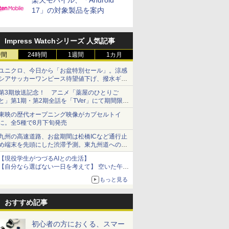
楽天モバイル、「Android
17」の対象製品を案内
Impress Watchシリーズ 人気記事
時間
24時間
1週間
1カ月
ユニクロ、今日から「お盆特別セール」。涼感
シアサッカーワンピース待望値下げ、撥水ギア
ショーツは1990円に
第3期放送記念！ アニメ「薬屋のひとりご
と」第1期・第2期全話を「TVer」にて期間限定
で順次無料配信開始
東映の歴代オープニング映像がカプセルトイ
に。全5種で8月下旬発売
九州の高速道路、お盆期間は松橋ICなど通行止
め端末を先頭にした渋滞予測。東九州道への迂
回は料金調整を実施
【現役学生がつづるAIとの生活】
【自分なら選ばない一日を考えて】 空いた午後
をチャッピーに捧げたら、思わぬ絶景に出会っ
もっと見る
た話
おすすめ記事
初心者の方におくる、スマー