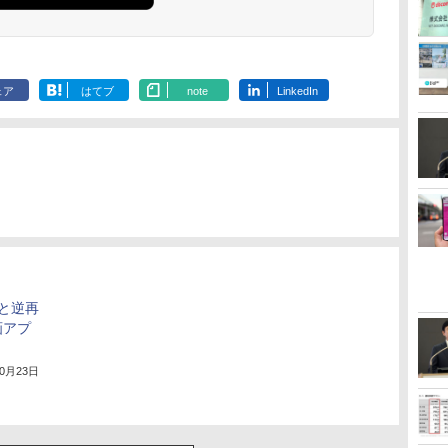
ェア
はてブ
note
LinkedIn
生と逆再
画アプ
」
10月23日