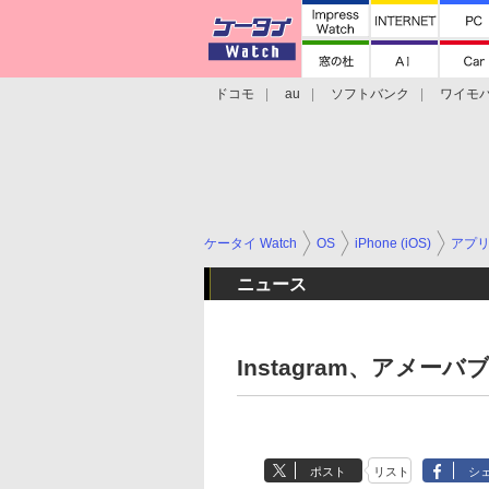
ドコモ
au
ソフトバンク
ワイモ
格安スマホ/SIMフリースマホ
周辺機器/
ケータイ Watch
OS
iPhone (iOS)
アプ
ニュース
Instagram、アメ
ポスト
リスト
シ