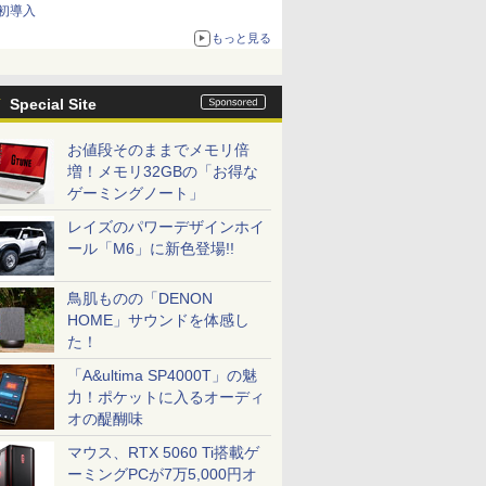
初導入
もっと見る
Special Site
お値段そのままでメモリ倍
増！メモリ32GBの「お得な
ゲーミングノート」
レイズのパワーデザインホイ
ール「M6」に新色登場!!
鳥肌ものの「DENON
HOME」サウンドを体感し
た！
「A&ultima SP4000T」の魅
力！ポケットに入るオーディ
オの醍醐味
マウス、RTX 5060 Ti搭載ゲ
ーミングPCが7万5,000円オ