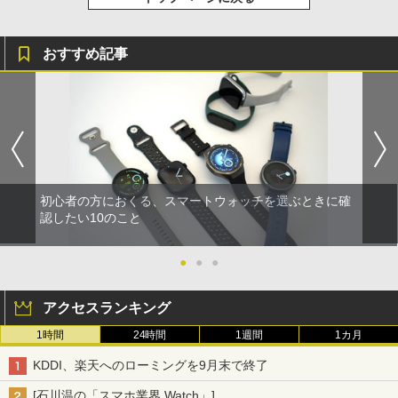
おすすめ記事
初心者の方におくる、スマートウォッチを選ぶときに確
認したい10のこと
●
●
●
アクセスランキング
1時間
24時間
1週間
1カ月
KDDI、楽天へのローミングを9月末で終了
[石川温の「スマホ業界 Watch」]