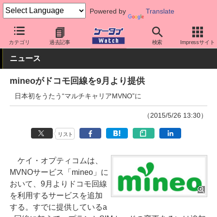
Powered by
Translate
ケータイ Watch
格安スマホ/格安SIM
格安SIM/MVNO
mineo
カテゴリ
過去記事
検索
Impressサイト
ニュース
mineoがドコモ回線を9月より提供
日本初をうたう“マルチキャリアMVNO”に
（2015/5/26 13:30）
リスト
ケイ・オプティコムは、
MVNOサービス「mineo」に
おいて、9月よりドコモ回線
を利用するサービスを追加
する。すでに提供しているa