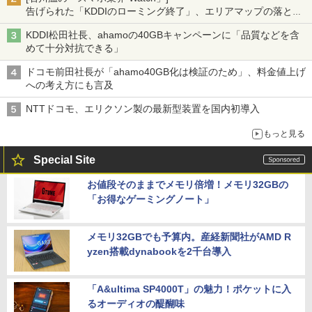
告げられた「KDDIのローミング終了」、エリアマップの落とし
穴と楽天モバイルの課題
KDDI松田社長、ahamoの40GBキャンペーンに「品質などを含
めて十分対抗できる」
ドコモ前田社長が「ahamo40GB化は検証のため」、料金値上げ
への考え方にも言及
NTTドコモ、エリクソン製の最新型装置を国内初導入
もっと見る
Special Site
お値段そのままでメモリ倍増！メモリ32GBの
「お得なゲーミングノート」
メモリ32GBでも予算内。産経新聞社がAMD R
yzen搭載dynabookを2千台導入
「A&ultima SP4000T」の魅力！ポケットに入
るオーディオの醍醐味