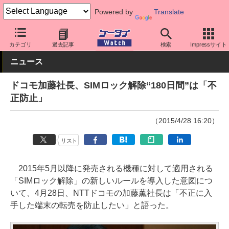
Powered by
Translate
ケータイ Watch
キャリア
ドコモ
キーパーソン
カテゴリ
過去記事
検索
Impressサイト
ニュース
ドコモ加藤社長、SIMロック解除“180日間”は「不
正防止」
（2015/4/28 16:20）
リスト
2015年5月以降に発売される機種に対して適用される
「SIMロック解除」の新しいルールを導入した意図につ
いて、4月28日、NTTドコモの加藤薫社長は「不正に入
手した端末の転売を防止したい」と語った。