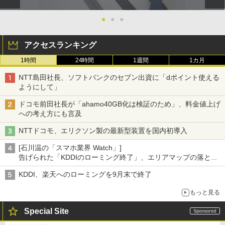
●
●
●
アクセスランキング
1時間
24時間
1週間
1カ月
NTT島田社長、ソフトバンクのセブン出資に「dポイント使える
ようにして」
ドコモ前田社長が「ahamo40GB化は検証のため」、料金値上げ
への考え方にも言及
NTTドコモ、エリクソン製の最新型装置を国内初導入
[石川温の「スマホ業界 Watch」]
告げられた「KDDIのローミング終了」、エリアマップの落とし
穴と楽天モバイルの課題
KDDI、楽天へのローミングを9月末で終了
もっと見る
Special Site