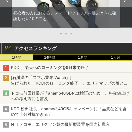
初心者の方におくる、スマートウォッチを選ぶときに確
認したい10のこと
●
●
●
アクセスランキング
1時間
24時間
1週間
1カ月
KDDI、楽天へのローミングを9月末で終了
[石川温の「スマホ業界 Watch」]
告げられた「KDDIのローミング終了」、エリアマップの落とし
穴と楽天モバイルの課題
ドコモ前田社長が「ahamo40GB化は検証のため」、料金値上げ
への考え方にも言及
KDDI松田社長、ahamoの40GBキャンペーンに「品質などを含
めて十分対抗できる」
NTTドコモ、エリクソン製の最新型装置を国内初導入