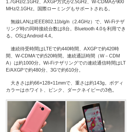
1.7GHz/2.1GHz、AXGP方式が2.5GHz、W-CDMAが900
MHz/2.1GHz。国際ローミングもサポートされる。
無線LANはIEEE802.11b/g/n（2.4GHz）で、Wi-Fiテザ
リング時の同時接続台数は8台。Bluetooth 4.0を利用でき
る。OSはAndroid 4.4。
連続待受時間はLTEで約440時間、AXGPで約420時
間、W-CDMAで約520時間。連続通話時間（W－CDM
A）は約1000分。Wi-Fiテザリングでの連続通信時間はLT
E/AXGPで約480分、3Gで約610分。
大きさは約66×128×11mmで、重さは約143g。ボディ
カラーはホワイト、ピンク、ダークネイビーの3色。