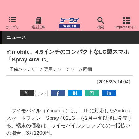
ケータイ Watch
キャリア
ワイモバイル
スマホ・ケータイ
カテゴリ
過去記事
検索
Impressサイト
ニュース
Y!mobile、4.5インチのコンパクトなLG製スマホ
「Spray 402LG」
予備バッテリーと専用チャージャーが同梱
（2015/2/5 14:04）
リスト
ワイモバイル（Y!mobile）は、LTEに対応したAndroid
スマートフォン「Spray 402LG」を2月中旬以降に発売す
る。端末の価格は、ワイモバイルショップでの一括払い
の場合、3万1200円。