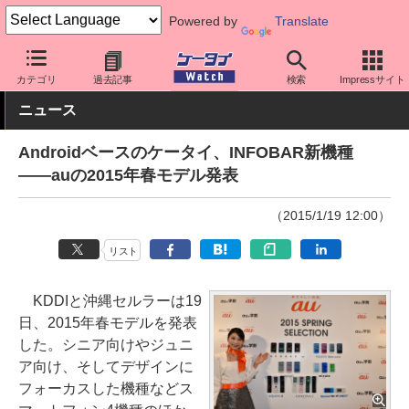
Powered by
Translate
ケータイ Watch
キャリア
au
スマホ・ケータイ
カテゴリ
過去記事
検索
Impressサイト
ニュース
Androidベースのケータイ、INFOBAR新機種
――auの2015年春モデル発表
（2015/1/19 12:00）
リスト
KDDIと沖縄セルラーは19
日、2015年春モデルを発表
した。シニア向けやジュニ
ア向け、そしてデザインに
フォーカスした機種などス