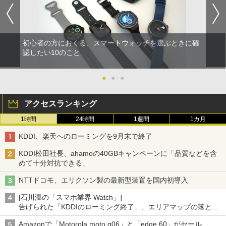
初心者の方におくる、スマートウォッチを選ぶときに確
認したい10のこと
●
●
●
アクセスランキング
1時間
24時間
1週間
1カ月
KDDI、楽天へのローミングを9月末で終了
KDDI松田社長、ahamoの40GBキャンペーンに「品質などを含
めて十分対抗できる」
NTTドコモ、エリクソン製の最新型装置を国内初導入
[石川温の「スマホ業界 Watch」]
告げられた「KDDIのローミング終了」、エリアマップの落とし
穴と楽天モバイルの課題
Amazonで「Motorola moto g06」と「edge 60」がセール