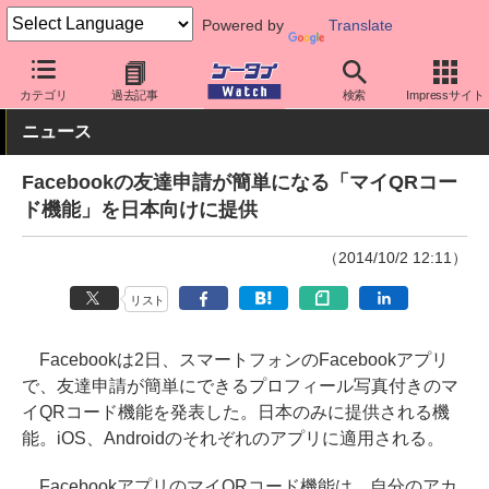
Powered by
Translate
ケータイ Watch
OS
iPhone (iOS)
アプリ・サービス
カテゴリ
過去記事
検索
Impressサイト
ニュース
Facebookの友達申請が簡単になる「マイQRコー
ド機能」を日本向けに提供
（2014/10/2 12:11）
リスト
Facebookは2日、スマートフォンのFacebookアプリ
で、友達申請が簡単にできるプロフィール写真付きのマ
イQRコード機能を発表した。日本のみに提供される機
能。iOS、Androidのそれぞれのアプリに適用される。
FacebookアプリのマイQRコード機能は、自分のアカ